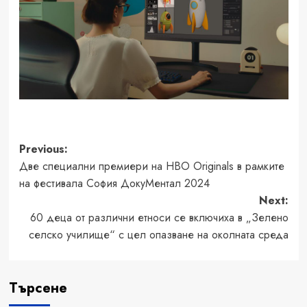
Post
Previous:
Две специални премиери на HBO Originals в рамките
navigation
на фестивала София ДокуМентал 2024
Next:
60 деца от различни етноси се включиха в „Зелено
селско училище“ с цел опазване на околната среда
Търсене