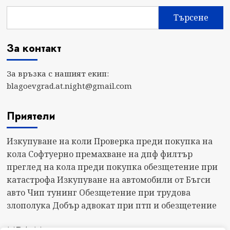
Търсене
За контакт
За връзка с нашият екип:
blagoevgrad.at.night@gmail.com
Приятели
Изкупуване на коли
Проверка преди покупка на
кола
Софтуерно премахване на дпф филтър
преглед на кола преди покупка
обезщетение при
катастрофа
Изкупуване на автомобили от Бъгси
авто
Чип тунинг
Обезщетение при трудова
злополука
Добър адвокат при птп и обезщетение