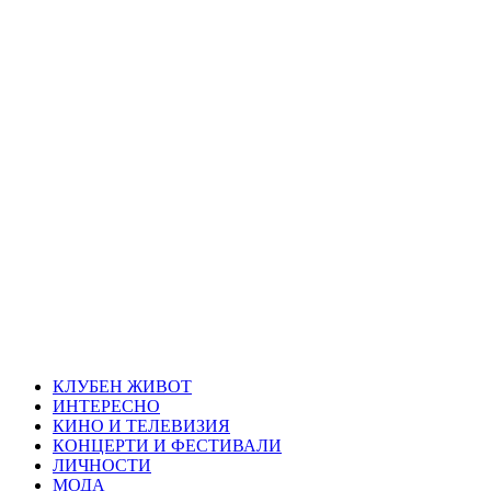
Skip
Благоевград
to
content
през нощта
Всичко около Благоевград и нощният живот можете да
намерите тук
Primary
Благоевград през нощта
Menu
КЛУБЕН ЖИВОТ
ИНТЕРЕСНО
КИНО И ТЕЛЕВИЗИЯ
КОНЦЕРТИ И ФЕСТИВАЛИ
ЛИЧНОСТИ
МОДА