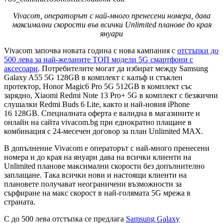
Vivacom, операторът с най-много пренесени номера, дава
максимални скорости във всички Unlimited планове до края
януари
Vivacom започва новата година с нова кампания с
отстъпки до
500 лева за най-желаните ТОП модели 5G смартфони с
аксесоари
. Потребителите могат да избират между Samsung
Galaxy A55 5G 128GB в комплект с калъф и стъклен
протектор, Honor Magic6 Pro 5G 512GB в комплект със
зарядно, Xiaomi Redmi Note 13 Pro+ 5G в комплект с безжични
слушалки Redmi Buds 6 Lite, както и най-новия iPhone
16 128GB. Специалната оферта е валидна в магазините и
онлайн на сайта vivacom.bg при еднократно плащане в
комбинация с 24-месечен договор за план Unlimited MAX.
В допълнение Vivacom е операторът с най-много пренесени
номера и до края на януари дава на всички клиенти на
Unlimited планове максимални скорости без допълнително
заплащане. Така всички нови и настоящи клиенти на
плановете получават неограничени възможности за
сърфиране на макс скорост в най-голямата 5G мрежа в
страната.
С до 500 лева отстъпка се предлага
Samsung Galaxy