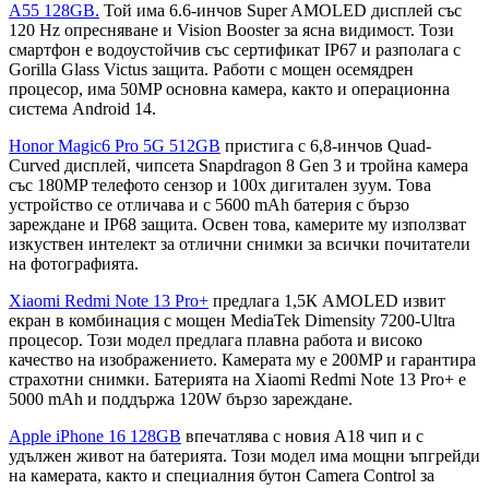
A55 128GB.
Той има 6.6-инчов Super AMOLED дисплей със
120 Hz опресняване и Vision Booster за ясна видимост. Този
смартфон е водоустойчив със сертификат IP67 и разполага с
Gorilla Glass Victus защита. Работи с мощен осемядрен
процесор, има 50MP основна камера, както и операционна
система Android 14.
Honor Magic6 Pro 5G 512GB
пристига с 6,8-инчов Quad-
Curved дисплей, чипсета Snapdragon 8 Gen 3 и тройна камера
със 180MP телефото сензор и 100x дигитален зуум. Това
устройство се отличава и с 5600 mAh батерия с бързо
зареждане и IP68 защита. Освен това, камерите му използват
изкуствен интелект за отлични снимки за всички почитатели
на фотографията.
Xiaomi Redmi Note 13 Pro+
предлага 1,5К AMOLED извит
екран в комбинация с мощен MediaTek Dimensity 7200-Ultra
процесор. Този модел предлага плавна работа и високо
качество на изображението. Камерата му е 200MP и гарантира
страхотни снимки. Батерията на Xiaomi Redmi Note 13 Pro+ е
5000 mAh и поддържа 120W бързо зареждане.
Apple iPhone 16 128GB
впечатлява с новия A18 чип и с
удължен живот на батерията. Този модел има мощни ъпгрейди
на камерата, както и специалния бутон Camera Control за