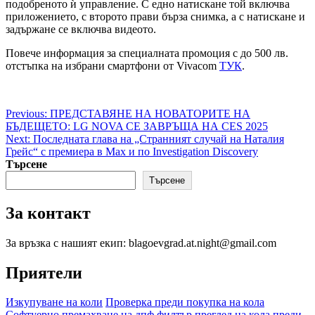
подобреното ѝ управление. С едно натискане той включва
приложението, с второто прави бърза снимка, а с натискане и
задържане се включва видеото.
Повече информация за специалната промоция с до 500 лв.
отстъпка на избрани смартфони от Vivacom
ТУК
.
Post
Previous:
ПРЕДСТАВЯНЕ НА НОВАТОРИТЕ НА
БЪДЕЩЕТО: LG NOVA СЕ ЗАВРЪЩА НА CES 2025
navigation
Next:
Последната глава на „Странният случай на Наталия
Грейс“ с премиера в Max и по Investigation Discovery
Търсене
Търсене
За контакт
За връзка с нашият екип: blagoevgrad.at.night@gmail.com
Приятели
Изкупуване на коли
Проверка преди покупка на кола
Софтуерно премахване на дпф филтър
преглед на кола преди