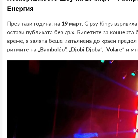
Енергия
През тази година, на
19 март
, Gipsy Kings взривих
остави публиката без дъх. Билетите за концерта 
време, а залата беше изпълнена до краен предел 
ритмите на
„Bamboléo“, „Djobi Djoba“, „Volare“
и мн