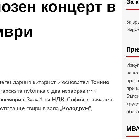
иозен концерт в
За 
За вр
мври
blago
При
Изкуп
на ко
прегл
 легендарния китарист и основател
Тонино
при 
лгарската публика с два незабравими
Бъгси
ноември в Зала 1 на НДК, София
, с начален
трудо
групата ще свири в
зала „Колодрум“,
обез
МВА