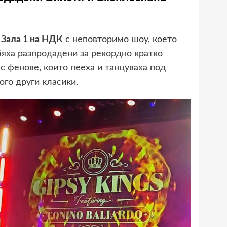
а
Зала 1 на НДК
с неповторимо шоу, което
бяха разпродадени за рекордно кратко
с фенове, които пееха и танцуваха под
ого други класики.