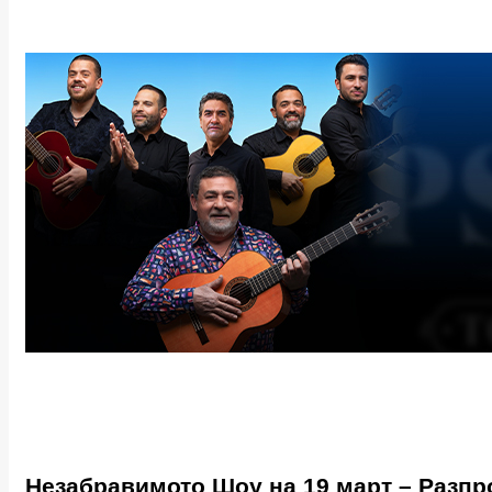
Незабравимото Шоу на 19 март – Разпр