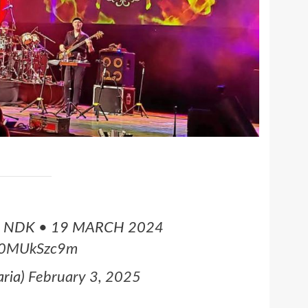
 • NDK • 19 MARCH 2024
/R0MUkSzc9m
ria)
February 3, 2025