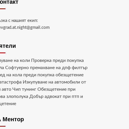
контакт
ъзка с нашият екип:
evgrad.at.night@gmail.com
ятели
уване на коли
Проверка преди покупка
ла
Софтуерно премахване на дпф филтър
ед на кола преди покупка
обезщетение
катастрофа
Изкупуване на автомобили от
 авто
Чип тунинг
Обезщетение при
ва злополука
Добър адвокат при птп и
щетение
 Ментор