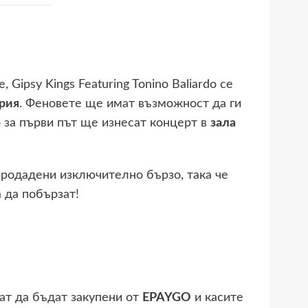
Gipsy Kings Featuring Tonino Baliardo се
рия
. Феновете ще имат възможност да ги
о за първи път ще изнесат концерт в
зала
продадени изключително бързо, така че
 да побързат!
ат да бъдат закупени от
EPAYGO
и касите