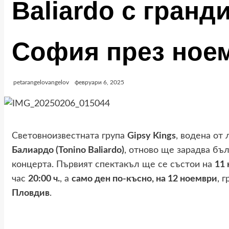
Baliardo с гранд
София през ное
petarangelovangelov
февруари 6, 2025
Световноизвестната група
Gipsy Kings
, водена от
Балиардо (Tonino Baliardo)
, отново ще зарадва бъ
концерта. Първият спектакъл ще се състои на
11 
час
20:00 ч.
, а
само ден по-късно, на 12 ноември
, 
Пловдив
.