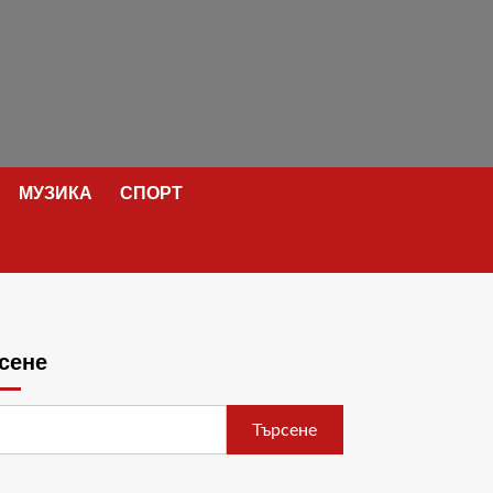
МУЗИКА
СПОРТ
сене
Търсене