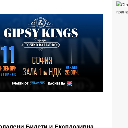
одадени Билети и Експлозивна