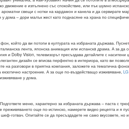
ко движение е изпълнено със спокойствие, или пък шумно испанско
 ароматни свещи с нотки на кардамон и канела и да сервирате мар
 у дома – дори малък жест като поднасяне на храна по специфичен
 фон, който да ви потопи в културата на избраната държава. Пусне
 италианска лента, японска анимация или испанскa драма. А за да 
гия и Dolby Vision, телевизорът пресъздава детайлите с наситени 
легантен дизайн се вписва перфектно в интериора, като ви позвол
ите на разговори в приятна компания, заложете на тематична фоно
а екзотично настроение. А за още по-въздействащо изживяване,
LG
оизживяване у дома.
 Подгответе меню, характерно за избраната държава – паста с трю
е преживяването още по-истинско, намерете видео рецепта и я пус
 шеф-готвач. Опитайте се да пресъздадете не само вкусовете, но 