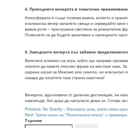
4. Превърнете вечерята в тематично преживяване
Атмосферата е също толкова важна, колкото и хранат
италианска вечер запалете свещи и сервирайте вино 
важна роля – приглушена светлина за романтична фре
Позволете си да бъдете креативни и превърнете прос
5. Завършете вечерта със забавно предизвикате
Включете елемент на игра, който ще направи преживя
опитате да кажете няколко фрази на местния език. За
шарена носия за Мексико или семпло, но елегантно о
накара да посетите тази страна наистина!
Вечерите, вдъхновени от далечни дестинации, ни нап
навсякъде, без дори да напускате дома си. Готови ли
Post
Previous:
No Gravity – Женската сила, която няма гра
Next:
Трети сезон на “Позлатената епоха” с премиер
navigation
Търсене