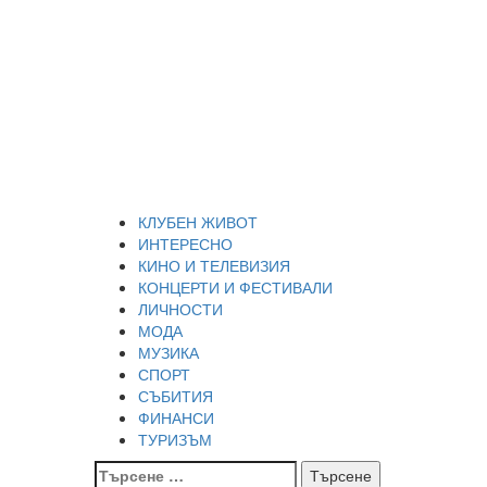
Skip
Благоевград през
to
content
нощта
Всичко около Благоевград и нощният живот можете
да намерите тук
Primary
Благоевград през нощта
Menu
КЛУБЕН ЖИВОТ
ИНТЕРЕСНО
КИНО И ТЕЛЕВИЗИЯ
КОНЦЕРТИ И ФЕСТИВАЛИ
ЛИЧНОСТИ
МОДА
МУЗИКА
СПОРТ
СЪБИТИЯ
ФИНАНСИ
ТУРИЗЪМ
Търсене