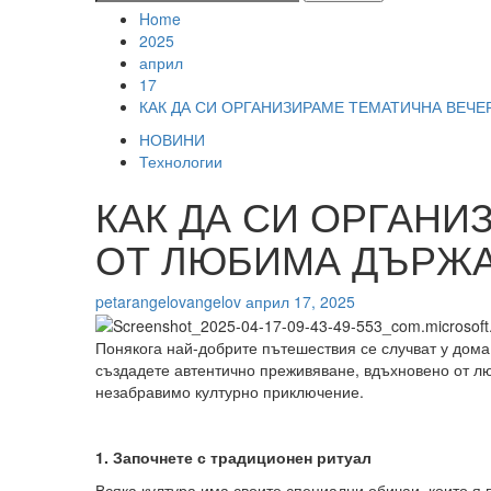
за:
Home
2025
април
17
КАК ДА СИ ОРГАНИЗИРАМЕ ТЕМАТИЧНА ВЕЧ
НОВИНИ
Технологии
КАК ДА СИ ОРГАНИ
ОТ ЛЮБИМА ДЪРЖ
petarangelovangelov
април 17, 2025
Понякога най-добрите пътешествия се случват у дома.
създадете автентично преживяване, вдъхновено от лю
незабравимо културно приключение.
1. Започнете с традиционен ритуал
Всяка култура има своите специални обичаи, които я 