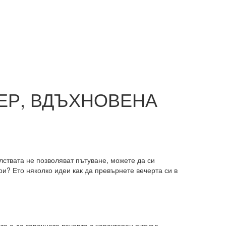
ЕР, ВДЪХНОВЕНА
лствата не позволяват пътуване, можете да си
и? Ето няколко идеи как да превърнете вечерта си в
та е да започнете вечерта с характерен ритуал.