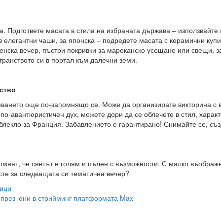
а. Подгответе масата в стила на избраната държава – използвайте
в елегантни чаши, за японска – подредете масата с керамични купи
нска вечер, пъстри покривки за мароканско усещане или свещи, за
транството си в портал към далечни земи.
лство
ването още по-запомнящо се. Може да организирате викторина с въ
 по-авантюристичен дух, можете дори да се облечете в стил, харак
блекло за Франция. Забавлението е гарантирано! Снимайте се, съз
омнят, че светът е голям и пълен с възможности. С малко въображ
 сте за следващата си тематична вечер?
ници
а през юни в стрийминг платформата Max