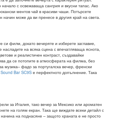
 начало с освежаваща сангрия и вкусни тапас. Ако
окански ментов чай в красиви чаши. Потърсете
 начин може да ви пренесе в другия край на света.
те си филм, докато вечеряте и изберете заглавие,
се насладите на всяка сцена с впечатляваща яснота,
цветове и реалистичен контраст, създавайки
ява да се потопите в атмосферата на филма, без
ва музика– фадо за португалска вечер, френски
 Sound Bar SC9S
е перфектното допълнение. Така
фели за Италия, тако вечер за Мексико или ароматен
нете на голям екран. Така ще виждате всеки детайл с
и начина на поднасяне – защото храната е не просто