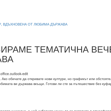
ЕР, ВДЪХНОВЕНА ОТ ЛЮБИМА ДЪРЖАВА
ЗИРАМЕ ТЕМАТИЧНА ВЕЧ
АВА
 Ако обичате да откривате нови култури, но графикът или обстояте
бимата ви държава вкъщи. Готови ли сте за пътешествие без куфар
правят уникална, а най-хубавият начин да се потопите в атмосфера