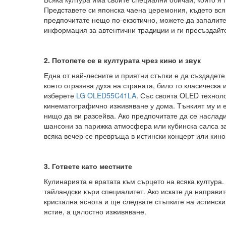
Представете си японска чаена церемония, където вся
предпочитате нещо по-екзотично, можете да запалите
информация за автентични традиции и ги пресъздайте
2. Потопете се в културата чрез кино и звук
Една от най-лесните и приятни стъпки е да създадете
което отразява духа на страната, било то класическа
изберете
LG OLED55C41LA
. Със своята OLED техноло
кинематографично изживяване у дома. Тънкият му и е
нищо да ви разсейва. Ако предпочитате да се наслад
шансони за парижка атмосфера или кубинска салса з
всяка вечер се превръща в истински концерт или кин
3. Гответе като местните
Кулинарията е вратата към сърцето на всяка култура.
тайландски къри специалитет. Ако искате да направит
кристална яснота и ще следвате стъпките на истински
ястие, а цялостно изживяване.