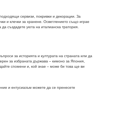
 подходящи сервизи, покривки и декорации. За
чки и клечки за хранене. Осветлението също играе
 да създадете уюта на италианска тратория.
проси за историята и културата на страната или да
терен за избраната държава – кимоно за Япония,
дайте спомени и, кой знае – може би това ще ви
ение и ентусиазъм можете да се пренесете