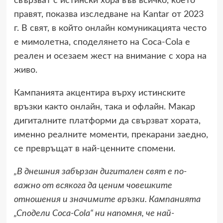
свързват с истински хора във всичко, което
правят, показва изследване на Kantar от 2023
г. В свят, в който онлайн комуникацията често
е мимолетна, споделянето на Coca-Cola е
реален и осезаем жест на внимание с хора на
живо.
Кампанията акцентира върху истинските
връзки както онлайн, така и офлайн. Макар
дигиталните платформи да свързват хората,
именно реалните моменти, прекарани заедно,
се превръщат в най-ценните спомени.
„В днешния забързан дигитален свят е по-
важно от всякога да ценим човешките
отношения и значимите връзки. Кампанията
„Сподели Coca-Cola“
ни напомня, че най-