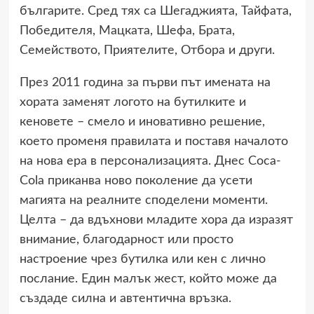
българите. Сред тях са Шегаджията, Тайфата,
Победителя, Мацката, Шефа, Брата,
Семейството, Приятелите, Отбора и други.
През 2011 година за първи път имената на
хората заменят логото на бутилките и
кеновете – смело и иновативно решение,
което променя правилата и поставя началото
на нова ера в персонализацията. Днес Coca-
Cola приканва ново поколение да усети
магията на реалните споделени моменти.
Целта – да вдъхнови младите хора да изразят
внимание, благодарност или просто
настроение чрез бутилка или кен с лично
послание. Един малък жест, който може да
създаде силна и автентична връзка.