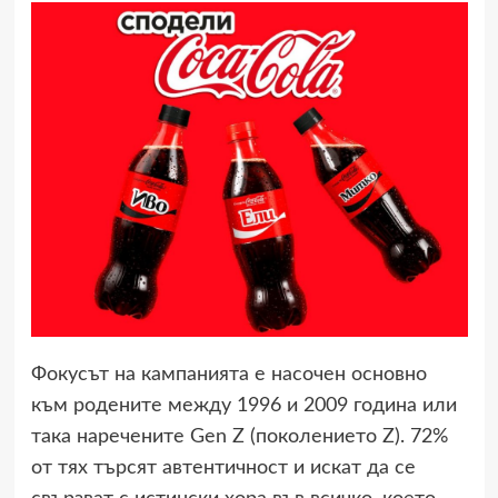
Фокусът на кампанията е насочен основно
към родените между 1996 и 2009 година или
така наречените Gen Z (поколението Z). 72%
от тях търсят автентичност и искат да се