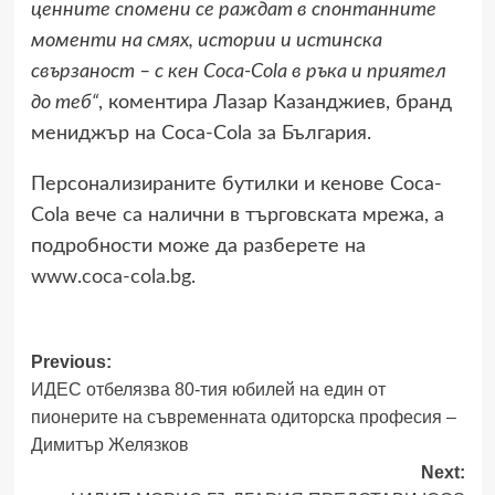
ценните спомени се раждат в спонтанните
моменти на смях, истории и истинска
свързаност – с кен Coca-Cola в ръка и приятел
до теб“
, коментира Лазар Казанджиев, бранд
мениджър на Coca-Cola за България.
Персонализираните бутилки и кенове Coca-
Cola вече са налични в търговската мрежа, а
подробности може да разберете на
www.coca-cola.bg
.
Previous:
Post
ИДЕС отбелязва 80-тия юбилей на един от
navigation
пионерите на съвременната одиторска професия –
Димитър Желязков
Next: