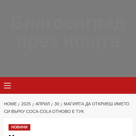
Skip
to
Благоевград
content
през нощта
ВСИЧКО ОКОЛО БЛАГОЕВГРАД И НОЩНИЯТ ЖИВОТ
МОЖЕТЕ ДА НАМЕРИТЕ ТУК
Primary
Menu
HOME
2025
АПРИЛ
30
МАГИЯТА ДА ОТКРИЕШ ИМЕТО
СИ ВЪРХУ COCA-COLA ОТНОВО Е ТУК
НОВИНИ