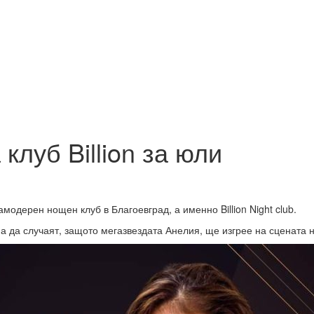
клуб Billion за юли
одерен нощен клуб в Благоевград, а именно Billion Night club.
да случаят, защото мегазвездата Анелия, ще изгрее на сцената на B