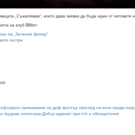
ицата „Съжалявам“, което дава заявка да бъде един от хитовете н
та на клуб Billion.
ран на „Зеления фенер“
като сестри
com
офтуерно премахване на дпф филтър
преглед на кола преди поку
и трудова злополука
Добър адвокат при птп и обезщетение