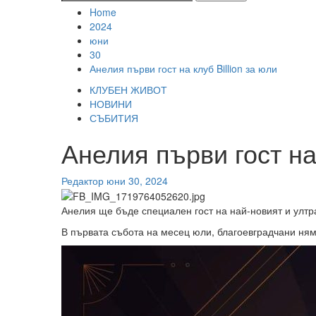
за:
Home
2024
юни
30
Анелия първи гост на клуб Billion за юли
КЛУБЕН ЖИВОТ
НОВИНИ
СЪБИТИЯ
Анелия първи гост на 
Редактор
юни 30, 2024
Анелия ще бъде специален гост на най-новият и ултрам
В първата събота на месец юли, благоевградчани няма 