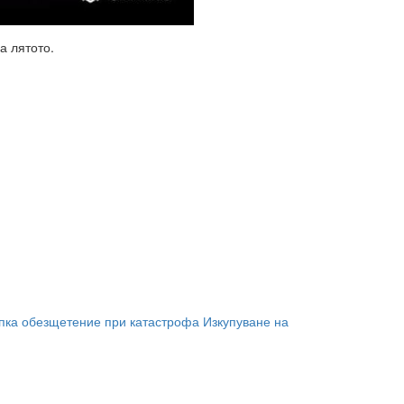
а лятото.
пка
обезщетение при катастрофа
Изкупуване на