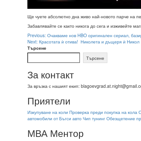
Ще чуете абсолютно дна живо най-новото парче на пев
Забавлявайте се както никога до сега и изживейте магия
Post
Previous:
Очакваме нов HBO оригинален сериал, бази
Next:
Красотата ѝ отива! Николета и дъщеря ѝ Никол 
navigation
Търсене
Търсене
За контакт
За връзка с нашият екип: blagoevgrad.at.night@gmail.
Приятели
Изкупуване на коли
Проверка преди покупка на кола
С
автомобили от Бъгси авто
Чип тунинг
Обезщетение пр
МВА Ментор