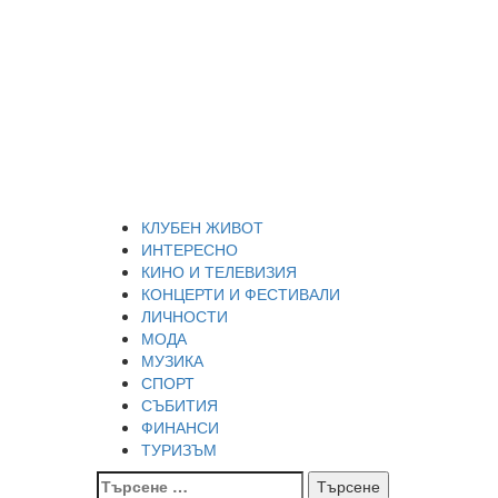
Skip
Благоевград през
to
content
нощта
Всичко около Благоевград и нощният живот можете
да намерите тук
Primary
Благоевград през нощта
Menu
КЛУБЕН ЖИВОТ
ИНТЕРЕСНО
КИНО И ТЕЛЕВИЗИЯ
КОНЦЕРТИ И ФЕСТИВАЛИ
ЛИЧНОСТИ
МОДА
МУЗИКА
СПОРТ
СЪБИТИЯ
ФИНАНСИ
ТУРИЗЪМ
Търсене