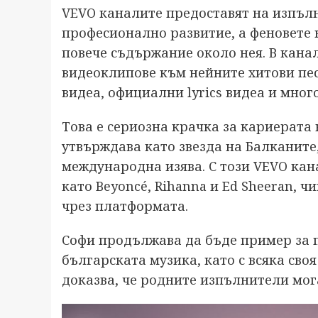
VEVO каналите предоставят на изпъл
професионално развитие, а феновете 
повече съдържание около нея. В кана
видеоклипове към нейните хитови песн
видеа, официални lyrics видеа и мног
Това е сериозна крачка за кариерата 
утвърждава като звезда на Балканите
международна изява. С този VEVO кан
като Beyoncé, Rihanna и Ed Sheeran, 
чрез платформата.
Софи продължава да бъде пример за 
българската музика, като с всяка сво
доказва, че родните изпълнители мог