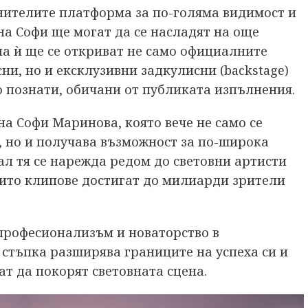
нителите платформа за по-голяма видимост и
на Софи ще могат да се насладят на още
ла ѝ ще се откриват не само официалните
и, но и ексклузивни задкулисни (backstage)
о познати, обичани от публиката изпълнения.
на Софи Маринова, която вече не само се
, но и получава възможност за по-широка
ал тя се нарежда редом до световни артисти
чиито клипове достигат до милиарди зрители
професионализъм и новаторство в
я стъпка разширява границите на успеха си и
ат да покорят световната сцена.