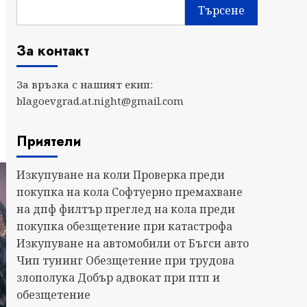
Търсене
За контакт
За връзка с нашият екип:
blagoevgrad.at.night@gmail.com
Приятели
Изкупуване на коли
Проверка преди
покупка на кола
Софтуерно премахване
на дпф филтър
преглед на кола преди
покупка
обезщетение при катастрофа
Изкупуване на автомобили от Бъгси авто
Чип тунинг
Обезщетение при трудова
злополука
Добър адвокат при птп и
обезщетение