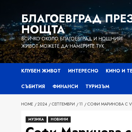
Skip
to
БЛАГОЕВГРАД ПРЕ
content
НОЩТА
ВСИЧКО ОКОЛО БЛАГОЕВГРАД И НОЩНИЯТ
ЖИВОТ МОЖЕТЕ ДА НАМЕРИТЕ ТУК
КЛУБЕН ЖИВОТ
ИНТЕРЕСНО
КИНО И Т
СЪБИТИЯ
ФИНАНСИ
ТУРИЗЪМ
HOME
2024
СЕПТЕМВРИ
11
СОФИ МАРИНОВА С VE
МУЗИКА
НОВИНИ
Софи Маринова с