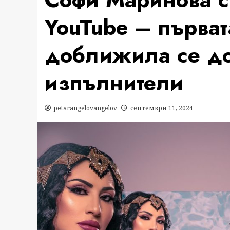
YouTube – първат
доближила се до
изпълнители
petarangelovangelov
септември 11, 2024