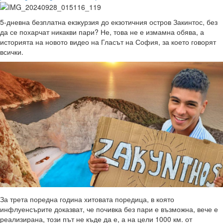
5-дневна безплатна екзкурзия до екзотичния остров Закинтос, без
да се похарчат никакви пари? Не, това не е измамна обява, а
историята на новото видео на Гласът на София, за което говорят
всички.
За трета поредна година хитовата поредица, в която
инфлуенсърите доказват, че почивка без пари е възможна, вече е
реализирана, този път не къде да е, а на цели 1000 км. от