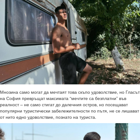
Мнозина само могат да мечтаят това скъпо удоволствие, но Гласът
на София превръщат максимата “мечтите са безплатни” във
реалност – не само стигат до далечния остров, но посещават
популярни туристически забележителности по пътя, не се лишават
от нито едно удоволствие, познато на туриста.