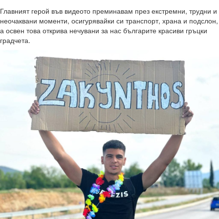
Главният герой във видеото преминавам през екстремни, трудни и
неочаквани моменти, осигурявайки си транспорт, храна и подслон,
а освен това открива нечувани за нас българите красиви гръцки
градчета.