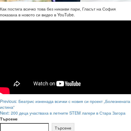
Как постига всичко това без никакви пари, Гласът на София
показаха в новото си видео в YouTube.
Post
Previous:
Беатрис изненада всички с новия си проект „Болезнената
истина“
navigation
Next:
200 деца участваха в летните STEM лагери в Стара Загора
Търсене
Търсене