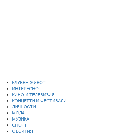
Skip
Благоевград
to
content
през нощта
Всичко около Благоевград и нощният живот можете да
намерите тук
Primary
Благоевград през нощта
Menu
КЛУБЕН ЖИВОТ
ИНТЕРЕСНО
КИНО И ТЕЛЕВИЗИЯ
КОНЦЕРТИ И ФЕСТИВАЛИ
ЛИЧНОСТИ
МОДА
МУЗИКА
СПОРТ
СЪБИТИЯ