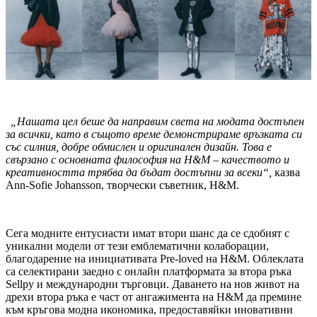
„Нашата цел беше да направим света на модата достъпен
за всички, като в същото време демонстрираме връзката си
със силния, добре обмислен и оригинален дизайн. Това е
свързано с основната философия на H&M
–
качеството и
креативността трябва да бъдат достъпни за всеки“,
казва
Ann-Sofie Johansson, творчески съветник, H&M.
Сега модните ентусиасти имат втори шанс да се сдобият с
уникални модели от тези емблематични колаборации,
благодарение на инициативата Pre-loved на H&M. Облеклата
са селектирани заедно с онлайн платформата за втора ръка
Sellpy и международни търговци. Даването на нов живот на
дрехи втора ръка е част от ангажимента на H&M да премине
към кръгова модна икономика, предоставяйки иновативни