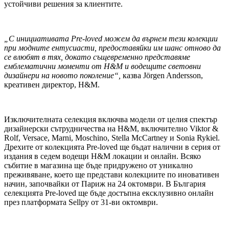
устойчиви решения за клиентите.
„С инициативата Pre-loved можем да върнем тези колекции
при модните ентусиасти, предоставяйки им шанс отново да
се влюбят в тях, докато същевременно представяме
емблематични моменти от H&M и водещите световни
дизайнери на новото поколение“,
казва Jörgen Andersson,
креативен директор, H&M.
Изключителната селекция включва модели от целия спектър
дизайнерски сътрудничества на H&M, включително Viktor &
Rolf, Versace, Marni, Moschino, Stella McCartney и Sonia Rykiel.
Дрехите от колекцията Pre-loved ще бъдат налични в серия от
издания в седем водещи H&M локации и онлайн. Всяко
събитие в магазина ще бъде придружено от уникално
преживяване, което ще представи колекциите по иновативен
начин, започвайки от Париж на 24 октомври. В България
селекцията Pre-loved ще бъде достъпна ексклузивно онлайн
през платформата Sellpy от 31-ви октомври.