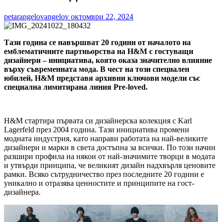
petarangelovangelov
октомври 22, 2024
Тази година се навършват 20 години от началото на
емблематичните партньорства на H&M с гостуващи
дизайнери – инициатива, която оказа значително влияние
върху съвременната мода. В чест на този специален
юбилей, H&M представя архивни ключови модели със
специална лимитирана линия Pre-loved.
H&M стартира първата си дизайнерска колекция с Karl
Lagerfeld през 2004 година. Тази инициатива промени
модната индустрия, като направи работата на най-великите
дизайнери и марки в света достъпна за всички. По този начин
разшири профила на някои от най-значимите творци в модата
и утвърди принципа, че великият дизайн надхвърля ценовите
рамки. Всяко сътрудничество през последните 20 години е
уникално и отразява ценностите и принципите на гост-
дизайнера.