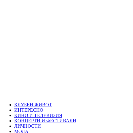
Skip
Благоевград
to
content
през нощта
Всичко около Благоевград и нощният живот можете да
намерите тук
Primary
Благоевград през нощта
Menu
КЛУБЕН ЖИВОТ
ИНТЕРЕСНО
КИНО И ТЕЛЕВИЗИЯ
КОНЦЕРТИ И ФЕСТИВАЛИ
ЛИЧНОСТИ
МОДА