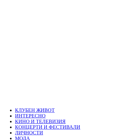
Skip
Благоевград
to
content
през нощта
Всичко около Благоевград и нощният живот можете да
намерите тук
Primary
Благоевград през нощта
Menu
КЛУБЕН ЖИВОТ
ИНТЕРЕСНО
КИНО И ТЕЛЕВИЗИЯ
КОНЦЕРТИ И ФЕСТИВАЛИ
ЛИЧНОСТИ
МОДА