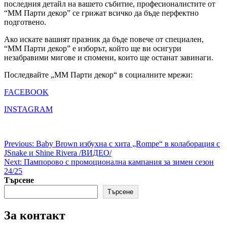
последния детайл на вашето събитие, професионалистите от
“ММ Парти декор” се грижат всичко да бъде перфектно
подготвено.
Ако искате вашият празник да бъде повече от специален,
“ММ Парти декор” е изборът, който ще ви осигури
незабравими мигове и спомени, които ще останат завинаги.
Последвайте „ММ Парти декор“ в социалните мрежи:
FACEBOOK
INSTAGRAM
Post
Previous:
Baby Brown избухна с хита „Rompe“ в колаборация с
JSnake и Shine Rivera /ВИДЕО/
navigation
Next:
Пампорово с промоционална кампания за зимен сезон
24/25
Търсене
Търсене
За контакт