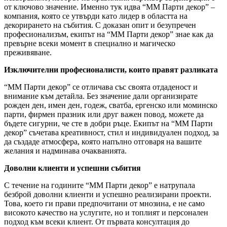
от ключово значение. Именно тук идва “ММ Парти декор” –
компания, която се утвърди като лидер в областта на
декорирането на събития. С доказан опит и безупречен
професионализъм, екипът на “ММ Парти декор” знае как да
превърне всеки момент в специално и магическо
преживяване.
Изключителни професионалисти, които правят разликата
“ММ Парти декор” се отличава със своята отдаденост и
внимание към детайла. Без значение дали организирате
рожден ден, имен ден, годеж, сватба, ергенско или моминско
парти, фирмен празник или друг важен повод, можете да
бъдете сигурни, че сте в добри ръце. Екипът на “ММ Парти
декор” съчетава креативност, стил и индивидуален подход, за
да създаде атмосфера, която напълно отговаря на вашите
желания и надминава очакванията.
Доволни клиенти и успешни събития
С течение на годините “ММ Парти декор” е натрупала
безброй доволни клиенти и успешно реализирани проекти.
Това, което ги прави предпочитани от мнозина, е не само
високото качество на услугите, но и топлият и персонален
подход към всеки клиент. От първата консултация до