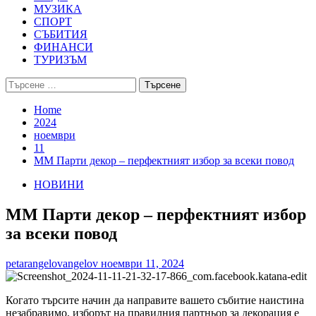
МУЗИКА
СПОРТ
СЪБИТИЯ
ФИНАНСИ
ТУРИЗЪМ
Търсене
за:
Home
2024
ноември
11
MM Парти декор – перфектният избор за всеки повод
НОВИНИ
MM Парти декор – перфектният избор
за всеки повод
petarangelovangelov
ноември 11, 2024
Когато търсите начин да направите вашето събитие наистина
незабравимо, изборът на правилния партньор за декорация е