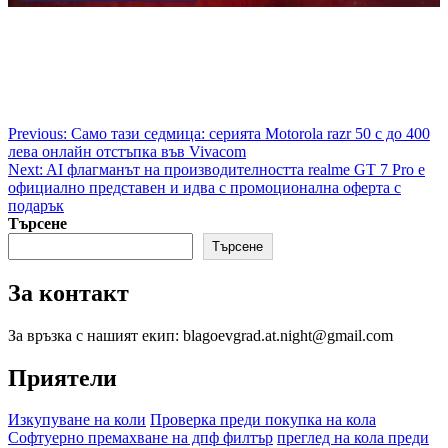
Post
Previous:
Само тази седмица: серията Motorola razr 50 с до 400
лева онлайн отстъпка във Vivacom
navigation
Next:
AI флагманът на производителността realme GT 7 Pro e
официално представен и идва с промоционална оферта с
подарък
Търсене
Търсене
За контакт
За връзка с нашият екип: blagoevgrad.at.night@gmail.com
Приятели
Изкупуване на коли
Проверка преди покупка на кола
Софтуерно премахване на дпф филтър
преглед на кола преди