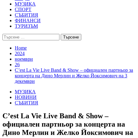
МУЗИКА
СПОРТ
СЪБИТИЯ
ФИНАНСИ
ТУРИЗЪМ
Търсене
за:
Home
2024
ноември
26
C’est La Vie Live Band & Show – официален партньор за
концерта на Дино Мерлин и Желко Йоксимович на 3
декември
МУЗИКА
НОВИНИ
СЪБИТИЯ
C’est La Vie Live Band & Show –
официален партньор за концерта на
Дино Мерлин и Желко Йоксимович на