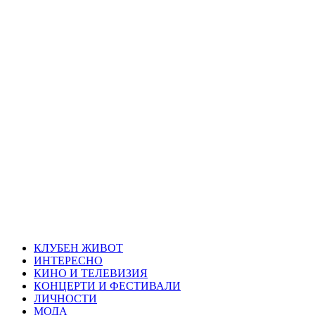
Skip
Благоевград
to
content
през нощта
Всичко около Благоевград и нощният живот можете да
намерите тук
Primary
Благоевград през нощта
Menu
КЛУБЕН ЖИВОТ
ИНТЕРЕСНО
КИНО И ТЕЛЕВИЗИЯ
КОНЦЕРТИ И ФЕСТИВАЛИ
ЛИЧНОСТИ
МОДА