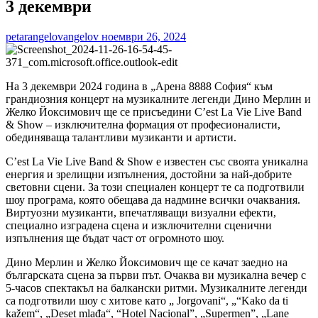
3 декември
petarangelovangelov
ноември 26, 2024
На 3 декември 2024 година в „Арена 8888 София“ към
грандиозния концерт на музикалните легенди Дино Мерлин и
Желко Йоксимович ще се присъедини C’est La Vie Live Band
& Show – изключителна формация от професионалисти,
обединяваща талантливи музиканти и артисти.
C’est La Vie Live Band & Show е известен със своята уникална
енергия и зрелищни изпълнения, достойни за най-добрите
световни сцени. За този специален концерт те са подготвили
шоу програма, която обещава да надмине всички очаквания.
Виртуозни музиканти, впечатляващи визуални ефекти,
специално изградена сцена и изключителни сценични
изпълнения ще бъдат част от огромното шоу.
Дино Мерлин и Желко Йоксимович ще се качат заедно на
българската сцена за първи път. Очаква ви музикална вечер с
5-часов спектакъл на балкански ритми. Музикалните легенди
са подготвили шоу с хитове като „ Jorgovani“, „“Kako da ti
kažem“, „Deset mlađa“, “Hotel Nacional”, „Supermen”, „Lane