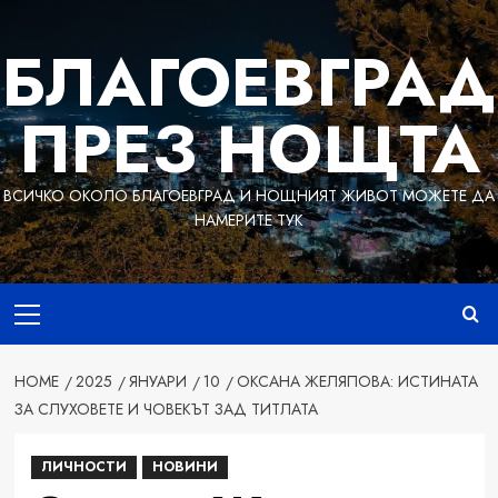
Skip
to
БЛАГОЕВГРАД
content
ПРЕЗ НОЩТА
ВСИЧКО ОКОЛО БЛАГОЕВГРАД И НОЩНИЯТ ЖИВОТ МОЖЕТЕ ДА
НАМЕРИТЕ ТУК
Primary
Menu
HOME
2025
ЯНУАРИ
10
ОКСАНА ЖЕЛЯПОВА: ИСТИНАТА
ЗА СЛУХОВЕТЕ И ЧОВЕКЪТ ЗАД ТИТЛАТА
ЛИЧНОСТИ
НОВИНИ