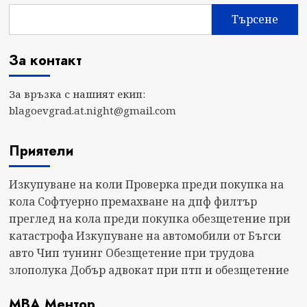
Търсене
За контакт
За връзка с нашият екип:
blagoevgrad.at.night@gmail.com
Приятели
Изкупуване на коли
Проверка преди покупка на
кола
Софтуерно премахване на дпф филтър
преглед на кола преди покупка
обезщетение при
катастрофа
Изкупуване на автомобили от Бъгси
авто
Чип тунинг
Обезщетение при трудова
злополука
Добър адвокат при птп и обезщетение
МВА Ментор