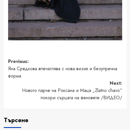
Post
Previous:
Яна Средкова впечатлява с нова визия и безупречна
navigation
форма
Next:
Новото парче на Роксана и Маца „Zlatno chavo“
покори сърцата на феновете /ВИДЕО/
Търсене