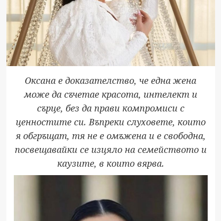
Оксана е доказателство, че една жена
може да съчетае красота, интелект и
сърце, без да прави компромиси с
ценностите си. Въпреки слуховете, които
я обгръщат, тя не е омъжена и е свободна,
посвещавайки се изцяло на семейството и
каузите, в които вярва.