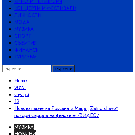
КИНО И ТЕЛЕВИЗИЯ
КОНЦЕРТИ И ФЕСТИВАЛИ
ЛИЧНОСТИ
МОДА
МУЗИКА
СПОРТ
СЪБИТИЯ
ФИНАНСИ
ТУРИЗЪМ
Търсене
за:
Home
2025
януари
12
Новото парче на Роксана и Маца „Zlatno chavo“
покори сърцата на феновете /ВИДЕО/
МУЗИКА
НОВИНИ