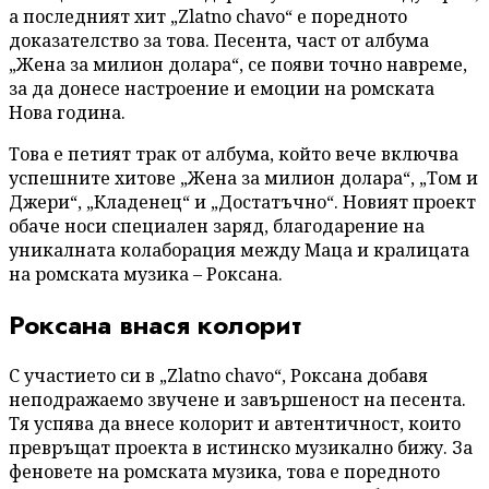
а последният хит „Zlatno chavo“ е поредното
доказателство за това. Песента, част от албума
„Жена за милион долара“, се появи точно навреме,
за да донесе настроение и емоции на ромската
Нова година.
Това е петият трак от албума, който вече включва
успешните хитове „Жена за милион долара“, „Том и
Джери“, „Кладенец“ и „Достатъчно“. Новият проект
обаче носи специален заряд, благодарение на
уникалната колаборация между Маца и кралицата
на ромската музика – Роксана.
Роксана внася колорит
С участието си в „Zlatno chavo“, Роксана добавя
неподражаемо звучене и завършеност на песента.
Тя успява да внесе колорит и автентичност, които
превръщат проекта в истинско музикално бижу. За
феновете на ромската музика, това е поредното