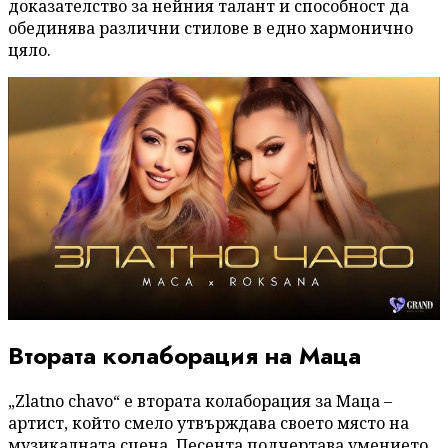
доказателство за нейния талант и способност да
обединява различни стилове в едно хармонично
цяло.
Втората колаборация на Маца
„Zlatno chavo“ е втората колаборация за Маца –
артист, който смело утвърждава своето място на
музикалната сцена. Песента подчертава умението