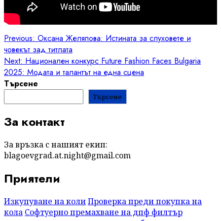
Post
Previous:
Оксана Желяпова: Истината за слуховете и
човекът зад титлата
navigation
Next:
Национален конкурс Future Fashion Faces Bulgaria
2025: Модата и талантът на една сцена
Търсене
Търсене
За контакт
За връзка с нашият екип:
blagoevgrad.at.night@gmail.com
Приятели
Изкупуване на коли
Проверка преди покупка на
кола
Софтуерно премахване на дпф филтър