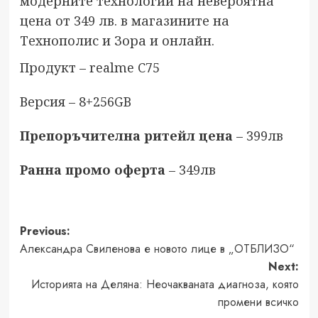
модерните технологии на невероятна
цена от 349 лв. в магазините на
Технополис и Зора и онлайн.
Продукт – realme C75
Версия – 8+256GB
Препоръчителна ритейл цена
– 399лв
Ранна промо оферта
– 349лв
Post
Previous:
Александра Свиленова е новото лице в „ОТБЛИЗО“
navigation
Next:
Историята на Деляна: Неочакваната диагноза, която
промени всичко