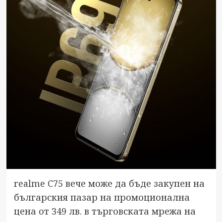
realme C75 вече може да бъде закупен на
българския пазар на промоционална
цена от 349 лв. в търговската мрежа на