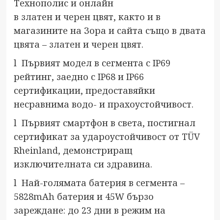
Технополис и онлайн
в
златен
и
черен
цвят, както и в
магазините на Зора и сайта също в двата
цвята –
златен
и
черен
цвят.
l Първият модел в сегмента с IP69
рейтинг, заедно с IP68 и IP66
сертификации, предоставяйки
несравнима водо- и прахоустойчивост.
l Първият смартфон в света, постигнал
сертификат за удароустойчивост от TÜV
Rheinland, демонстриращ
изключителната си здравина.
l Най-голямата батерия в сегмента –
5828mAh батерия и 45W бързо
зареждане: до 23 дни в режим на