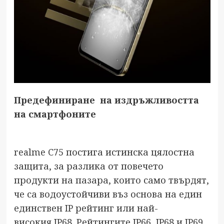
Предефиниране на издръжливостта
на смартфоните
realme C75 постига истинска цялостна
защита, за разлика от повечето
продукти на пазара, които само твърдят,
че са водоустойчиви въз основа на един
единствен IP рейтинг или най-
високия IP68. Рейтингите IP66, IP68 и IP69