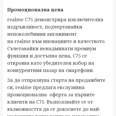
Промоционална цена
realme C75 демонстрира изключителна
издръжливост, подчертавайки
непоколебимия ангажимент
на realme към иновациите и качеството.
Съчетавайки ненадминати премиум
функции и достъпна цена, C75 се
откроява като убедителен избор на
конкурентния пазар на смартфони.
За да отпразнува старта на продажбите
си, realme предлага екслузивна
промоционална оферта за първите
клиенти на C75. Възползвайте се от
възможността да се докоснете до най-