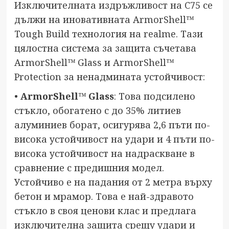
Изключителната издръжливост на C75 се
дължи на иновативната ArmorShell™
Tough Build технология на realme. Тази
цялостна система за защита съчетава
ArmorShell™ Glass и ArmorShell™
Protection за ненадмината устойчивост:
•
ArmorShell™ Glass
: Това подсилено
стъкло, обогатено с до 35% литиев
алуминиев борат, осигурява 2,6 пъти по-
висока устойчивост на удари и 4 пъти по-
висока устойчивост на надраскване в
сравнение с предишния модел.
Устойчиво е на падания от 2 метра върху
бетон и мрамор. Това е най-здравото
стъкло в своя ценови клас и предлага
изключителна защита срещу удари и