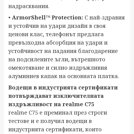
надрасквания.
•
ArmorShell
™
Protection
:
С най-здравия
и устойчив на удари дизайн в своя
ценови клас, телефонът предлага
превъзходна абсорбция на удари и
устойчивост на падания благодарение
на подсилените ъгли, вътрешното
омекотяване и силно издръжливия
алуминиев капак на основната платка.
Водещи в индустрията сертификати
потвърждават изключителната
издръжливост на
realme C
75
realme C75 е преминал през строги
тестове и е получил водещи в
индустрията сертификати, които