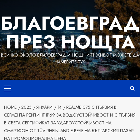
Skip
to
БЛАГОЕВГРАД
content
ПРЕЗ НОЩТА
ВСИЧКО ОКОЛО БЛАГОЕВГРАД И НОЩНИЯТ ЖИВОТ МОЖЕТЕ ДА
НАМЕРИТЕ ТУК
Primary
Menu
HOME
2025
ЯНУАРИ
14
REALME C75 С ПЪРВИЯ В
СЕГМЕНТА РЕЙТИНГ IP69 ЗА ВОДОУСТОЙЧИВОСТ И С ПЪРВИЯ
В СВЕТА СЕРТИФИКАТ ЗА УДАРОУСТОЙЧИВОСТ НА
СМАРТФОН ОТ TÜV RHEINLAND Е ВЕЧЕ НА БЪЛГАРСКИЯ ПАЗАР
НА ПРОМОЦИОНАЛНА ЦЕНА