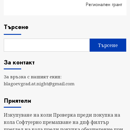
Регионален грант
Търсене
Търсене
За контакт
За връзка с нашият екип:
blagoevgrad.at.night@gmail.com
Приятели
Изкупуване на коли
Проверка преди покупка на
кола
Софтуерно премахване на дпф филтър
преглед на кола преди покупка
обезщетение при