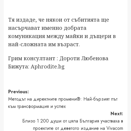
Тя издаде, че някои от събитията ще
насърчават именно добрата
комуникация между майки и дъщери в
най-сложната им възраст.
Грим консултант : Дороти Любенова
Бижута:
Aphrodite.bg
Post
Previous:
Методът на директните промени®: Най-бързият път
navigation
към трансформация и успех
Next:
Близо 1 200 души от цяла България участваха в
проектите от деветото издание на Vivacom