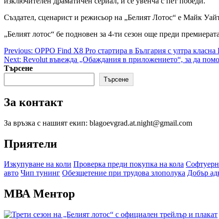
изключителен драматичен сериал, и се увенча с пет победи.
Създател, сценарист и режисьор на „Белият Лотос“ е Майк Уа
„Белият лотос“ бе подновен за 4-ти сезон още преди премиерат
Post
Previous:
OPPO Find X8 Pro стартира в България с ултра класна
Next:
Revolut въвежда „Обаждания в приложението“, за да пом
navigation
Търсене
Търсене
За контакт
За връзка с нашият екип: blagoevgrad.at.night@gmail.com
Приятели
Изкупуване на коли
Проверка преди покупка на кола
Софтуерн
авто
Чип тунинг
Обезщетение при трудова злополука
Добър ад
МВА Ментор