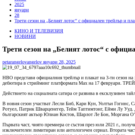
2025
януари
28
Трети сезон на „Белият лотос“ с официален трейлър и пла
КИНО И ТЕЛЕВИЗИЯ
НОВИНИ
Трети сезон на „Белият лотос“ с офици
petarangelovangelov
януари 28, 2025
HBO представи официалния трейлър и плакат на 3-ти сезон на 
дебютира в стрийминг платформата Max на 17 февруари. ТРЕ
Действието на социалната сатира се развива в ексклузивен та
В новия сезон участват Лесли Биб, Кари Кун, Уолтън Гогинс,
Ротуел, Патрик Шварценегер, Тейм Таптимтонг, Ейми Лу Ууд.
българският актьор Юлиан Костов, Шарлот Ле Бон, Моргана 
Първата част, чиято премиера се състоя през юли 2021 г., пол
изключителен лимитиран или антологичен сериал. Втората част