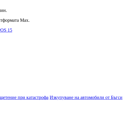
мин.
латформата Max.
rOS 15
зщетение при катастрофа
Изкупуване на автомобили от Бъгси