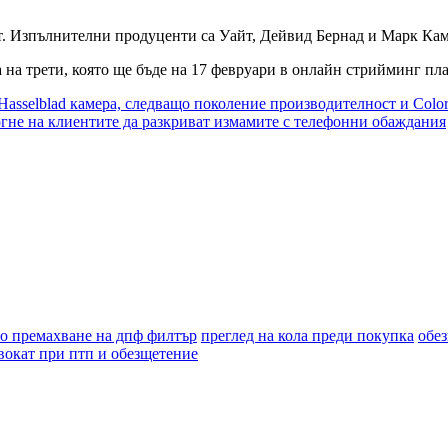
йт. Изпълнителни продуценти са Уайт, Дейвид Бернад и Марк Ка
а на трети, която ще бъде на 17 февруари в онлайн стрийминг п
 Hasselblad камера, следващо поколение производителност и Colo
огне на клиентите да разкриват измамите с телефонни обаждания
о премахване на дпф филтър
преглед на кола преди покупка
обе
вокат при птп и обезщетение