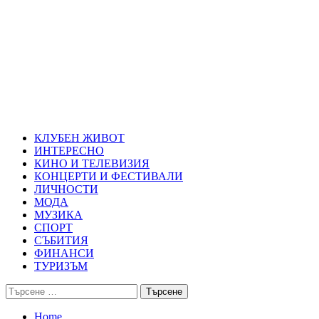
Skip
Благоевград през нощта
to
content
Всичко около Благоевград и нощният живот можете да намерит
Primary
Благоевград през нощта
Menu
КЛУБЕН ЖИВОТ
ИНТЕРЕСНО
КИНО И ТЕЛЕВИЗИЯ
КОНЦЕРТИ И ФЕСТИВАЛИ
ЛИЧНОСТИ
МОДА
МУЗИКА
СПОРТ
СЪБИТИЯ
ФИНАНСИ
ТУРИЗЪМ
Търсене
за:
Home