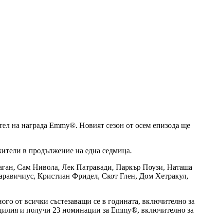
тел на награда Emmy®. Новият сезон от осем епизода ще
жители в продължение на една седмица.
аган, Сам Нивола, Лек Патравади, Паркър Поузи, Наташа
равичиус, Кристиан Фридел, Скот Глен, Дом Хетракул,
ного от всички състезаващи се в годината, включително за
Сицилия и получи 23 номинации за Emmy®, включително за