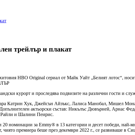
кат
ален трейлър и плакат
хитовия HBO Original сериал от Майк Уайт „Белият лотос“, носи
ЙЛЪР
йландски курорт и проследява подвизите на различни гости и слу
 Сара Катрин Хук, Джейсън Айзъкс, Лалиса Манобал, Мишел Мон
 Допълнителен актьорски състав: Никълъс Дювърней, Арнас Феда
О’Райли и Шалини Пеирис.
учи 20 номинации за Emmy® в 13 категории и десет победи, най-м
, чиято премиера беше през декември 2022 г., се развиваше в 