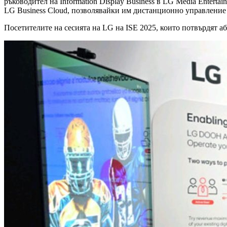
ръководител на Information Display Business в LG Media Enter
LG Business Cloud, позволявайки им дистанционно управление
Посетителите на сесията на LG на ISE 2025, които потвърдят а