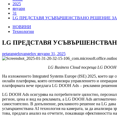
2025
януари
31
LG ПРЕДСТАВЯ УСЪВЪРШЕНСТВАНО РЕШЕНИЕ ЗА
НОВИНИ
Технологии
LG ПРЕДСТАВЯ УСЪВЪРШЕНСТВАН
petarangelovangelov
януари 31, 2025
LG Business Cloud посреща LG DOOH A
На изложението Integrated Systems Europe (ISE) 2025, което ще 
онлайн платформа, която оптимизира управлението и операциит
платформата вече предлага LG DOOH Ads – рекламни решения за
LG DOOH Ads осигурява на потребителите цялостно, персонализ
регион, цена и вид на рекламата, а LG DOOH Ads автоматично 
самостоятелно. В допълнение, рекламното решение на LG дава 
усъвършенствана AI технология на камерата, за да анализира 
това, предлага анализ на отчетите, показващи ефективността на