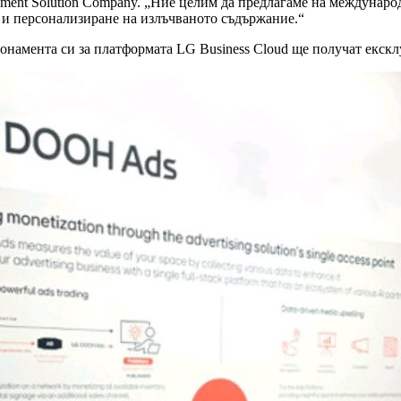
tainment Solution Company. „Ние целим да предлагаме на междунар
 и персонализиране на излъчваното съдържание.“
бонамента си за платформата LG Business Cloud ще получат екск