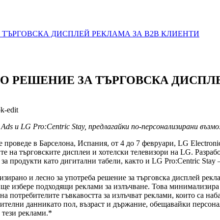
 ТЪРГОВСКА ДИСПЛЕЙ РЕКЛАМА ЗА B2B КЛИЕНТИ
О РЕШЕНИЕ ЗА ТЪРГОВСКА ДИСПЛЕ
ds и LG Pro:Centric Stay, предлагайки по-персонализирани въз
се проведе в Барселона, Испания, от 4 до 7 февруари, LG Electron
е на търговските дисплеи и хотелски телевизори на LG. Разрабо
 продукти като дигитални табели, както и LG Pro:Centric Stay 
ирано и лесно за употреба решение за търговска дисплей рекла
ще избере подходящи реклами за излъчване. Това минимализира 
на потребителите гъвкавостта за излъчват реклами, които са н
зрителни данникато пол, възраст и държание, обещавайки персо
 тези реклами.*