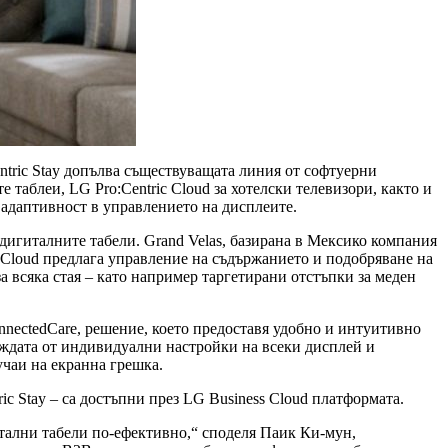
entric Stay допълва съществуващата линия от софтуерни
таблеи, LG Pro:Centric Cloud за хотелски телевизори, както и
 адаптивност в управлението на дисплеите.
дигиталните табели. Grand Velas, базирана в Мексико компания
ic Cloud предлага управление на съдържанието и подобряване на
 всяка стая – като например таргетирани отстъпки за меден
nectedCare, решение, което предоставя удобно и интуитивно
уждата от индивидуални настройки на всеки дисплей и
учаи на екранна грешка.
 Stay – са достъпни през LG Business Cloud платформата.
итални табели по-ефективно,“ споделя Паик Ки-мун,