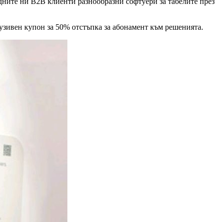
одните ни B2B клиенти разнообразни софтуери за табелите през
лузивен купон за 50% отстъпка за абонамент към решенията.