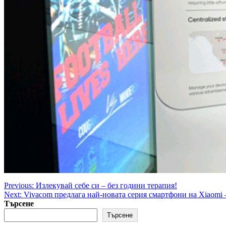
Post
Previous:
Излекувай себе си – без години терапия!
Next:
Vivacom предлага най-новата серия смартфони на Xiaomi 
navigation
Търсене
Търсене