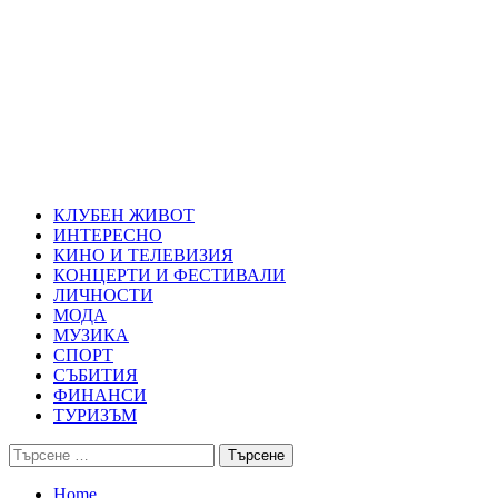
Skip
Благоевград през нощта
to
content
Всичко около Благоевград и нощният живот можете да намерит
Primary
Благоевград през нощта
Menu
КЛУБЕН ЖИВОТ
ИНТЕРЕСНО
КИНО И ТЕЛЕВИЗИЯ
КОНЦЕРТИ И ФЕСТИВАЛИ
ЛИЧНОСТИ
МОДА
МУЗИКА
СПОРТ
СЪБИТИЯ
ФИНАНСИ
ТУРИЗЪМ
Търсене
за:
Home