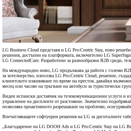
LG Business Cloud представя и LG Pro:Centric Stay, ново решеб
решения, достъпни на платформата, включително LG SuperSign C
LG ConnectedCare. Разработени за разнообразни B2B среди, те
На международно ниво, LG продължава да работи с големи B2B 
за хотелиерство, използва LG Pro:Centric Cloud, решение, създ
клиентското изживяване по време на престоя, давайки възможн
месец или часове на тръгване на автобуси за туристически гру
Виден испански доставчик на телекомуникационни услуги и изв
управление на дисплеите от разстояние. Значително подобряв
позволява проактивното разрешаване на проблеми, осигурява
Впечатляващите софтуерни решения на LG за дигиталните табе
„Благодарение на LG DOOH Ads и LG Pro:Centric Stay на LG Bu