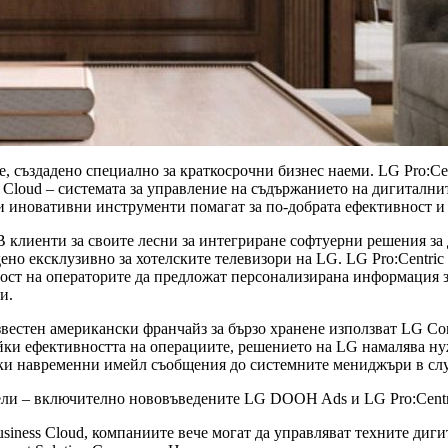
ие, създадено специално за краткосрочни бизнес наеми. LG Pro:C
loud – системата за управление на съдържанието на дигиталните 
зи иновативни инструменти помагат за по-добрата ефективност и
клиенти за своите лесни за интегриране софтуерни решения за 
адено ексклузивно за хотелските телевизори на LG. LG Pro:Centr
ост на операторите да предложат персонализирана информация за
пи.
естен американски франчайз за бързо хранене използват LG Con
айки ефективността на операциите, решението на LG намалява н
йки навременни имейл съобщения до системните мениджъри в сл
ли – включително нововъведените LG DOOH Ads и LG Pro:Centric
siness Cloud, компаниите вече могат да управляват техните диг