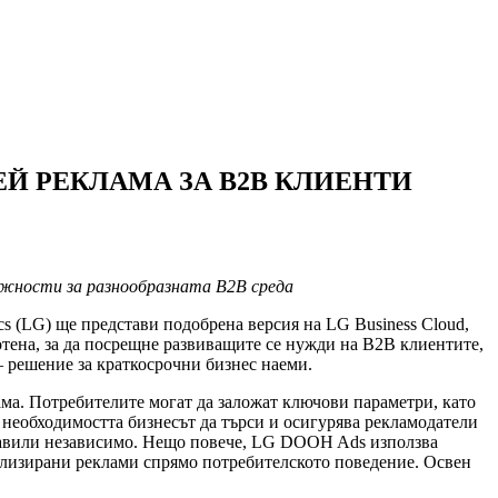
Й РЕКЛАМА ЗА B2B КЛИЕНТИ
можности за разнообразната B2B среда
ics (LG) ще представи подобрена версия на LG Business Cloud,
тена, за да посрещне развиващите се нужди на B2B клиентите,
– решение за краткосрочни бизнес наеми.
ма. Потребителите могат да заложат ключови параметри, като
необходимостта бизнесът да търси и осигурява рекламодатели
абавили независимо. Нещо повече, LG DOOH Ads използва
нализирани реклами спрямо потребителското поведение. Освен