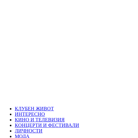
Skip
Благоевград
to
content
през нощта
Всичко около Благоевград и нощният живот можете да
намерите тук
Primary
Благоевград през нощта
Menu
КЛУБЕН ЖИВОТ
ИНТЕРЕСНО
КИНО И ТЕЛЕВИЗИЯ
КОНЦЕРТИ И ФЕСТИВАЛИ
ЛИЧНОСТИ
МОДА