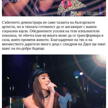
Събитието демонстрира не само таланта на българските
артисти, но и тяхната готовност да се ангажират с важни
социални каузи. Обединените усилия на тези изпълнители
показаха, че обичта към музиката може да се трансформира в
сила, която променя животи. Благодарение на тях и на
множеството дарители много деца с синдром на Даун ще имат
шанс на по-добро бъдеще.