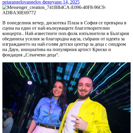
petarangelovangelov
февруари 14, 2025
В понеделник вечер, дискотека Плаза в София се превърна в
сцена на един от най-вълнуващите благотворителни
концерти.. Най-известните поп-фолк изпълнители в България
обединиха усилия за благородна кауза, събрани от идеята за
изграждането на най-голям детски център за деца с синдром
на Даун, инициатива на популярния артист Криско и
фондация „Слънчеви деца“.