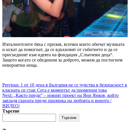
Изпълнителите бяха с призив, всички които обичат музиката
и искат да помогнат, да се вдъхновят от събитието и да се
присъединят към идеята на фондация „Слънчеви деца“.
Защото когато се обединим за доброто, можем да постигнем
невероятни неща.
Post
Previous:
1 от 10 деца в България не се чувства в безопасност в
класната си стая: Сега е моментът да променим това
navigation
Next:
„Както преди“ – новият проект на Яни Янков, който
завладя сърцата преди празника на любовта и виното /
ВИДЕО/
Търсене
Търсене