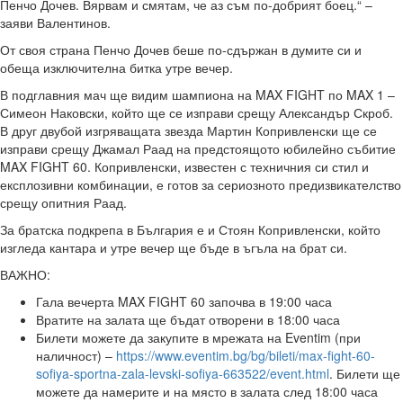
Пенчо Дочев. Вярвам и смятам, че аз съм по-добрият боец.“ –
заяви Валентинов.
От своя страна Пенчо Дочев беше по-сдържан в думите си и
обеща изключителна битка утре вечер.
В подглавния мач ще видим шампиона на MAX FIGHT по MAX 1 –
Симеон Наковски, който ще се изправи срещу Александър Скроб.
В друг двубой изгряващата звезда Мартин Копривленски ще се
изправи срещу Джамал Раад на предстоящото юбилейно събитие
MAX FIGHT 60. Копривленски, известен с техничния си стил и
експлозивни комбинации, е готов за сериозното предизвикателство
срещу опитния Раад.
За братска подкрепа в България е и Стоян Копривленски, който
изгледа кантара и утре вечер ще бъде в ъгъла на брат си.
ВАЖНО:
Гала вечерта MAX FIGHT 60 започва в 19:00 часа
Вратите на залата ще бъдат отворени в 18:00 часа
Билети можете да закупите в мрежата на Eventim (при
наличност) –
https://www.eventim.bg/bg/bileti/max-fight-60-
sofiya-sportna-zala-levski-sofiya-663522/event.html
. Билети ще
можете да намерите и на място в залата след 18:00 часа