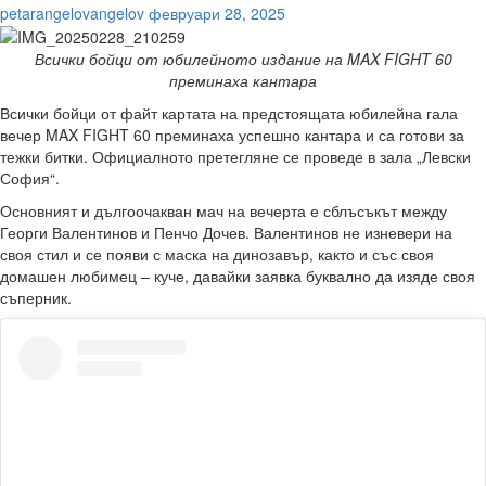
petarangelovangelov
февруари 28, 2025
Всички бойци от юбилейното издание на MAX FIGHT 60
преминаха кантара
Всички бойци от файт картата на предстоящата юбилейна гала
вечер MAX FIGHT 60 преминаха успешно кантара и са готови за
тежки битки. Официалното претегляне се проведе в зала „Левски
София“.
Основният и дългоочакван мач на вечерта е сблъсъкът между
Георги Валентинов и Пенчо Дочев. Валентинов не изневери на
своя стил и се появи с маска на динозавър, както и със своя
домашен любимец – куче, давайки заявка буквално да изяде своя
съперник.