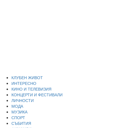
Skip
Благоевград
to
content
през нощта
Всичко около Благоевград и нощният живот можете да
намерите тук
Primary
Благоевград през нощта
Menu
КЛУБЕН ЖИВОТ
ИНТЕРЕСНО
КИНО И ТЕЛЕВИЗИЯ
КОНЦЕРТИ И ФЕСТИВАЛИ
ЛИЧНОСТИ
МОДА
МУЗИКА
СПОРТ
СЪБИТИЯ