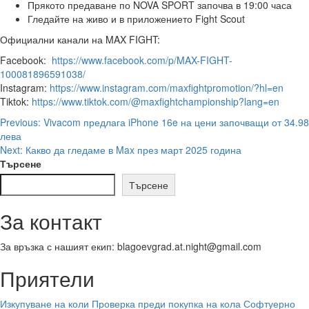
Прякото предаване по NOVA SPORT започва в 19:00 часа
Гледайте на живо и в приложението Fight Scout
Официални канали на MAX FIGHT:
Facebook:
https://www.facebook.com/p/MAX-FIGHT-
100081896591038/
Instagram:
https://www.instagram.com/maxfightpromotion/?hl=en
Tiktok:
https://www.tiktok.com/@maxfightchampionship?lang=en
Post
Previous:
Vivacom предлага iPhone 16e на цени започващи от 34.98
лева
navigation
Next:
Какво да гледаме в Max през март 2025 година
Търсене
Търсене
За контакт
За връзка с нашият екип: blagoevgrad.at.night@gmail.com
Приятели
Изкупуване на коли
Проверка преди покупка на кола
Софтуерно