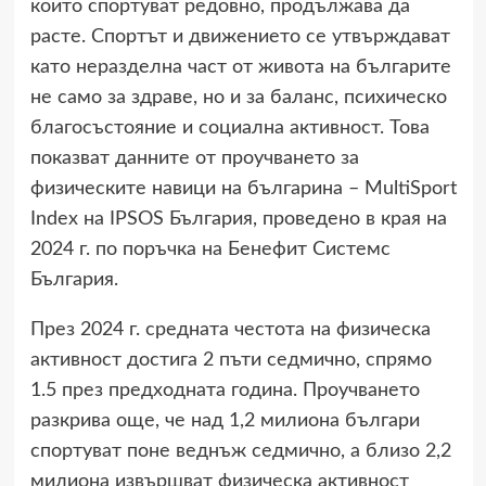
които спортуват редовно, продължава да
расте. Спортът и движението се утвърждават
като неразделна част от живота на българите
не само за здраве, но и за баланс, психическо
благосъстояние и социална активност. Това
показват данните от проучването за
физическите навици на българина – MultiSport
Index на IPSOS България, проведено в края на
2024 г. по поръчка на Бенефит Системс
България.
През 2024 г. средната честота на физическа
активност достига 2 пъти седмично, спрямо
1.5 през предходната година. Проучването
разкрива още, че над 1,2 милиона българи
спортуват поне веднъж седмично, а близо 2,2
милиона извършват физическа активност