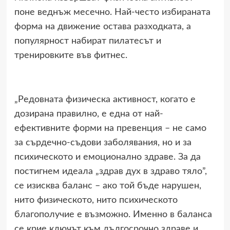
поне веднъж месечно. Най-често избираната
форма на движение остава разходката, а
популярност набират пилатесът и
тренировките във фитнес.
„Редовната физическа активност, когато е
дозирана правилно, е една от най-
ефективните форми на превенция – не само
за сърдечно-съдови заболявания, но и за
психическото и емоционално здраве. За да
постигнем идеала „здрав дух в здраво тяло”,
се изисква баланс – ако той бъде нарушен,
нито физическото, нито психическото
благополучие е възможно. Именно в баланса
се крие ключът към дългосрочно здраве и