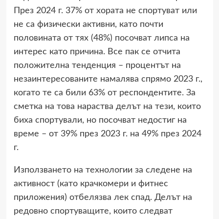
През 2024 г. 37% от хората не спортуват или
не са физически активни, като почти
половината от тях (48%) посочват липса на
интерес като причина. Все пак се отчита
положителна тенденция – процентът на
незаинтересованите намалява спрямо 2023 г.,
когато те са били 63% от респондентите. За
сметка на това нараства делът на тези, които
биха спортували, но посочват недостиг на
време – от 39% през 2023 г. на 49% през 2024
г.
Използването на технологии за следене на
активност (като крачкомери и фитнес
приложения) отбелязва лек спад. Делът на
редовно спортуващите, които следват