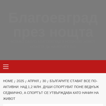
Skip
to
Благоевград
content
през нощта
ВСИЧКО ОКОЛО БЛАГОЕВГРАД И НОЩНИЯТ ЖИВОТ
МОЖЕТЕ ДА НАМЕРИТЕ ТУК
Primary
Menu
HOME
2025
АПРИЛ
30
БЪЛГАРИТЕ СТАВАТ ВСЕ ПО-
АКТИВНИ: НАД 1,2 МЛН. ДУШИ СПОРТУВАТ ПОНЕ ВЕДНЪЖ
СЕДМИЧНО, А СПОРТЪТ СЕ УТВЪРЖДАВА КАТО НАЧИН НА
ЖИВОТ