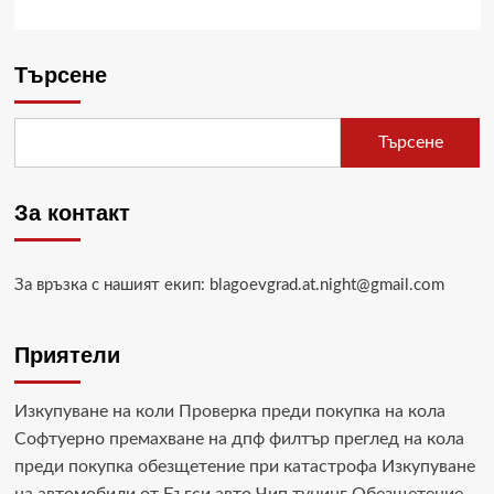
Търсене
Търсене
За контакт
За връзка с нашият екип: blagoevgrad.at.night@gmail.com
Приятели
Изкупуване на коли
Проверка преди покупка на кола
Софтуерно премахване на дпф филтър
преглед на кола
преди покупка
обезщетение при катастрофа
Изкупуване
на автомобили от Бъгси авто
Чип тунинг
Обезщетение