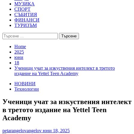
МУЗИКА
СПОРТ
СЪБИТИЯ
ФИНАНСИ
ТУРИЗЪМ
Търсене
за:
Home
2025
юни
18
Ученици учат за изкуствения интелект в третото
издание на Yettel Teen Academy
НОВИНИ
Технологии
Ученици учат за изкуствения интелект
в третото издание на Yettel Teen
Academy
petarangelovangelov
юни 18, 2025