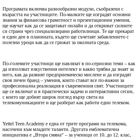
Програмата включва разнообразни модули, съобразени с
възрастта на участниците. По-малките ще изградят основни
знания за финансова грамотност и презентационни умения,
ще научат как да се защитават онлайн и да откриват силните
си страни чрез специализирани работилници. Те ще прекарат
и един ден в планината, където ще съчетаят забавлението с
полезни уроци как да се грижат за околната среда.
По-големите участници ще навлязат в по-сериозни теми – как
да използват изкуствения интелект и какво трябва да знаят за
него, как да развият предприемаческо мислене и да изградят
своя личен бранд – умения, които стават все по-важни за
професионална реализация в съвременния свят. Участниците
ще се включат и в практически задачи и интерактивни сесии,
с които ще добият широк поглед върху света на
телекомуникациите и ще разберат как работи един телеком.
Yettel Teen Academy е една от трите програми на телекома,
насочени към младите таланти. Другата емблематична
инициатива е „Втора смяна“ – за ученици от 10. до 12. клас,