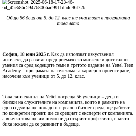
Общо 56 деца от 5. до 12. клас ще участват в програмата
това лято
София, 18 юни 2025 г.
Как да използват изкуствения
интелект, да развият предприемаческо мислене и дигитални
умения са сред водещите теми в третото издание на Yettel Teen
Academy – програмата на телекома за кариерно ориентиране,
насочена към ученици от 5. до 12. клас.
Това лято екипът на Yettel посреща 56 ученици – деца и
близки на служителите на компанията, които в рамките на
една седмица ще попаднат в реална бизнес среда, ще работят
по конкретен проект, ще се срещнат с експерти от компанията,
а всичко това ще им помогне да открият професията, в която
биха искали да се развиват в бъдеще.