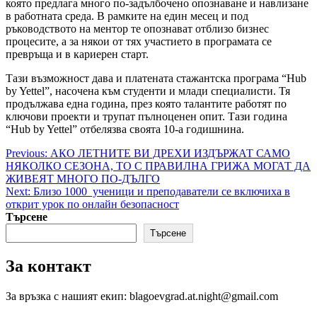
която предлага много по-задълбочено опознаване и навлизане
в работната среда. В рамките на един месец и под
ръководството на ментор те опознават отблизо бизнес
процесите, а за някои от тях участието в програмата се
превръща и в кариерен старт.
Тази възможност дава и платената стажантска програма “Hub
by Yettel”, насочена към студенти и млади специалисти. Тя
продължава една година, през която талантите работят по
ключови проекти и трупат пълноценен опит. Тази година
“Hub by Yettel” отбелязва своята 10-а годишнина.
Post
Previous:
АКО ЛЕТНИТЕ ВИ ДРЕХИ ИЗДЪРЖАТ САМО
НЯКОЛКО СЕЗОНА, ТО С ПРАВИЛНА ГРИЖА МОГАТ ДА
navigation
ЖИВЕЯТ МНОГО ПО-ДЪЛГО
Next:
Близо 1000 ученици и преподаватели се включиха в
открит урок по онлайн безопасност
Търсене
Търсене
За контакт
За връзка с нашият екип: blagoevgrad.at.night@gmail.com