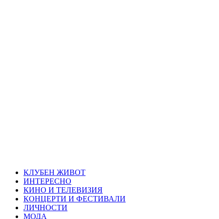
Skip
Благоевград
to
content
през нощта
Всичко около Благоевград и нощният живот можете да
намерите тук
Primary
Благоевград през нощта
Menu
КЛУБЕН ЖИВОТ
ИНТЕРЕСНО
КИНО И ТЕЛЕВИЗИЯ
КОНЦЕРТИ И ФЕСТИВАЛИ
ЛИЧНОСТИ
МОДА