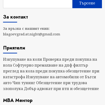
Търсене
За контакт
За връзка с нашият екип:
blagoevgrad.at.night@gmail.com
Приятели
Изкупуване на коли
Проверка преди покупка на
кола
Софтуерно премахване на дпф филтър
преглед на кола преди покупка
обезщетение при
катастрофа
Изкупуване на автомобили от Бъгси
авто
Чип тунинг
Обезщетение при трудова
злополука
Добър адвокат при птп и обезщетение
МВА Ментор