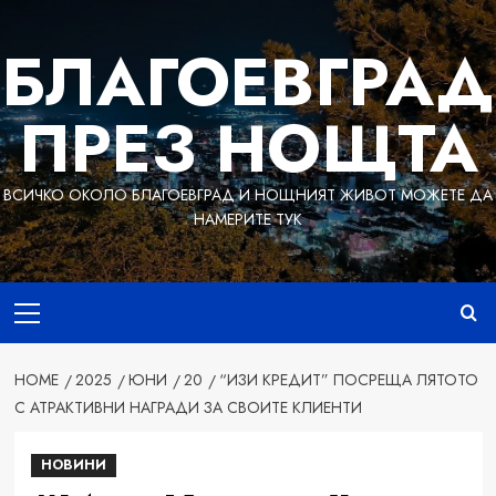
Skip
to
БЛАГОЕВГРАД
content
ПРЕЗ НОЩТА
ВСИЧКО ОКОЛО БЛАГОЕВГРАД И НОЩНИЯТ ЖИВОТ МОЖЕТЕ ДА
НАМЕРИТЕ ТУК
Primary
Menu
HOME
2025
ЮНИ
20
“ИЗИ КРЕДИТ” ПОСРЕЩА ЛЯТОТО
С АТРАКТИВНИ НАГРАДИ ЗА СВОИТЕ КЛИЕНТИ
НОВИНИ