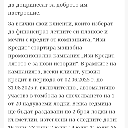
да допринесат за доброто им
настроение.
За всички свои клиенти, които изберат
да финансират летните си планове и
мечти с кредит от компанията, “Изи
Кредит” стартира мащабна
промоционална
кампания „Изи Кредит.
Лятото е за нови истории“
. В рамките на
кампанията, всеки клиент, усвоил
кредит в периода от 02.06.2025 г. до
31.08.2025 г. включително., автоматично
участва в томбола за спечелването на 1
от 20 надуваеми лодки. Всяка седмица
ще бъдат раздавани по 2 броя лодки на
късметлии, изтеглени на следните дати:
16 юни; 23 юни; 7 юли; 14 юли; 21 юли; 28