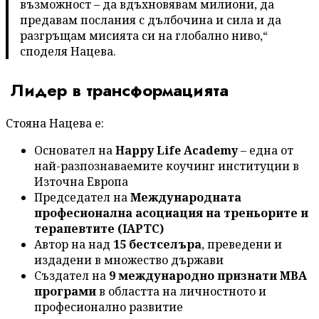
възможност – да вдъхновявам милиони, да
предавам послания с дълбочина и сила и да
разгръщам мисията си на глобално ниво,“
споделя Нацева.
Лидер в трансформацията
Стояна Нацева е:
Основател на
Happy Life Academy
– една от
най-разпознаваемите коучинг институции в
Източна Европа
Председател на
Международната
професионална асоциация на треньорите и
терапевтите (IAPTC)
Автор на над
15 бестселъра
, преведени и
издадени в множество държави
Създател на
9 международно признати MBA
програми
в областта на личностното и
професионално развитие