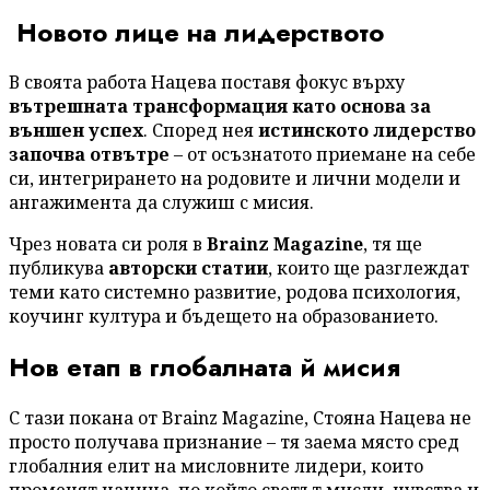
Новото лице на лидерството
В своята работа Нацева поставя фокус върху
вътрешната трансформация като основа за
външен успех
. Според нея
истинското лидерство
започва отвътре
– от осъзнатото приемане на себе
си, интегрирането на родовите и лични модели и
ангажимента да служиш с мисия.
Чрез новата си роля в
Brainz Magazine
, тя ще
публикува
авторски статии
, които ще разглеждат
теми като системно развитие, родова психология,
коучинг култура и бъдещето на образованието.
Нов етап в глобалната й мисия
С тази покана от Brainz Magazine, Стояна Нацева не
просто получава признание – тя заема място сред
глобалния елит на мисловните лидери, които