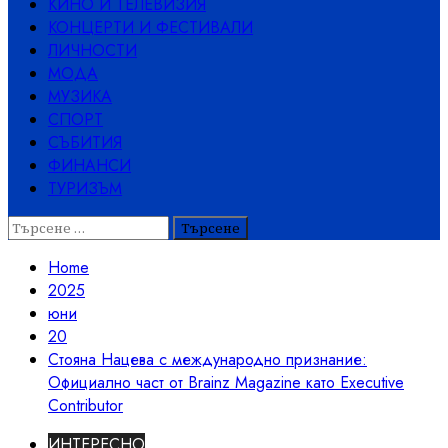
КИНО И ТЕЛЕВИЗИЯ
КОНЦЕРТИ И ФЕСТИВАЛИ
ЛИЧНОСТИ
МОДА
МУЗИКА
СПОРТ
СЪБИТИЯ
ФИНАНСИ
ТУРИЗЪМ
Търсене
за:
Home
2025
юни
20
Стояна Нацева с международно признание:
Официално част от Brainz Magazine като Executive
Contributor
ИНТЕРЕСНО