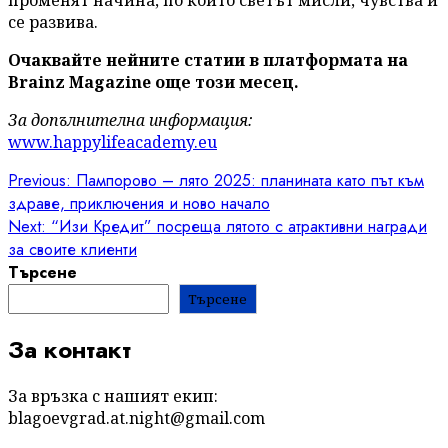
променят начина, по който светът мисли, чувства и
се развива.
Очаквайте нейните статии в платформата на
Brainz Magazine още този месец.
За допълнителна информация:
www.happylifeacademy.eu
Post
Previous:
Пампорово – лято 2025: планината като път към
здраве, приключения и ново начало
navigation
Next:
“Изи Кредит” посреща лятото с атрактивни награди
за своите клиенти
Търсене
Търсене
За контакт
За връзка с нашият екип:
blagoevgrad.at.night@gmail.com