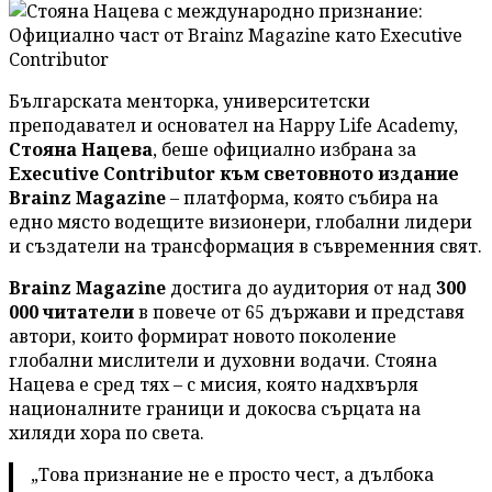
Българската менторка, университетски
преподавател и основател на Happy Life Academy,
Стояна Нацева
, беше официално избрана за
Executive Contributor към световното издание
Brainz Magazine
– платформа, която събира на
едно място водещите визионери, глобални лидери
и създатели на трансформация в съвременния свят.
Brainz Magazine
достига до аудитория от над
300
000 читатели
в повече от 65 държави и представя
автори, които формират новото поколение
глобални мислители и духовни водачи. Стояна
Нацева е сред тях – с мисия, която надхвърля
националните граници и докосва сърцата на
хиляди хора по света.
„Това признание не е просто чест, а дълбока