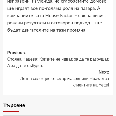
изправени, изглежда, че сглобяемите домове
ще играят все по-голяма роля на пазара. А
компаниите като House Factor – с ясна визия,
реални резултати и отговорен подход – ще
бъдат двигателите на тази промяна.
Post
Previous:
Стояна Нацева: Кризите не идват, за да те разрушат.
navigation
А за да те събудят.
Next:
Лятна селекция от смартчасовници Huawei за
клиентите на Yettel
Търсене