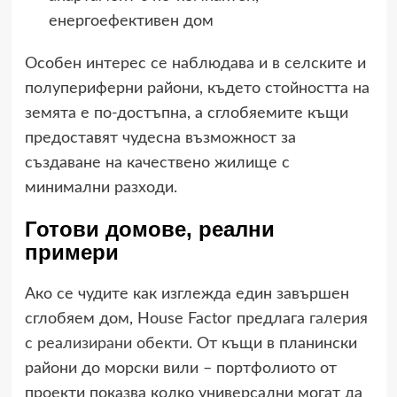
енергоефективен дом
Особен интерес се наблюдава и в селските и
полупериферни райони, където стойността на
земята е по-достъпна, а сглобяемите къщи
предоставят чудесна възможност за
създаване на качествено жилище с
минимални разходи.
Готови домове, реални
примери
Ако се чудите как изглежда един завършен
сглобяем дом, House Factor предлага
галерия
с реализирани обекти
. От къщи в планински
райони до морски вили – портфолиото от
проекти показва колко универсални могат да