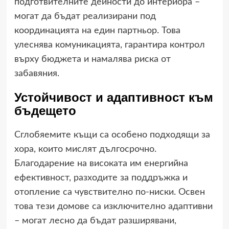
подготвителните дейности до интериора –
могат да бъдат реализирани под
координацията на един партньор. Това
улеснява комуникацията, гарантира контрол
върху бюджета и намалява риска от
забавяния.
Устойчивост и адаптивност към
бъдещето
Сглобяемите къщи са особено подходящи за
хора, които мислят дългосрочно.
Благодарение на високата им енергийна
ефективност, разходите за поддръжка и
отопление са чувствително по-ниски. Освен
това тези домове са изключително адаптивни
– могат лесно да бъдат разширявани,