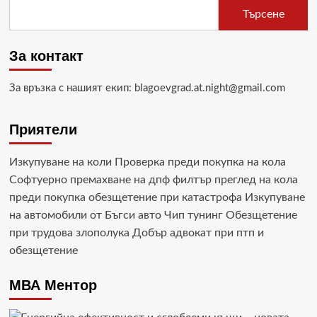
Търсене
За контакт
За връзка с нашият екип: blagoevgrad.at.night@gmail.com
Приятели
Изкупуване на коли
Проверка преди покупка на кола
Софтуерно премахване на дпф филтър
преглед на кола
преди покупка
обезщетение при катастрофа
Изкупуване
на автомобили от Бъгси авто
Чип тунинг
Обезщетение
при трудова злополука
Добър адвокат при птп и
обезщетение
МВА Ментор