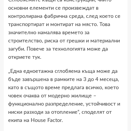
Сглобяемите къщи са конструкции, чиито
основни елементи се произвеждат в
контролирана фабрична среда, след което се
транспортират и монтират на място. Това
значително намалява времето за
строителство, риска от грешки и материални
загуби. Повече за технологията може да
откриете
тук
.
„Една едноетажна сглобяема къща може да
бъде завършена в рамките на 3 до 4 месеца,
като в същото време предлага всичко, което
човек очаква от модерно жилище –
функционално разпределение, устойчивост и
ниски разходи за отопление“, споделят от
екипа на House Factor.