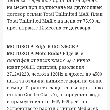
Yettel за 149,99 лв. в брой или за 6,99 лв.
на месец при подписване на двугодишен
договор с план Total Unlimited MAX. План
Total Unlimited MAX е на цена от 75,99 лв.
през първите 12 месеца от договора.
MOTOROLA Edge 60 5G 256GB +
MOTOROLA Moto Buds+
Edge 60 e
смартфон от висок клас с 6,67-инчов
извит pOLED дисплей, резолюция
2712×1220, честота 120Hz и яркост до 4500
нита за отлична видимост дори на силно
слънце. Екранът е защитен с издръжливо
стъкло Gorilla Glass 7i, а корпусът е водо-
и прахоустойчив с IP68/IP69 рейтинг.
Устройството работи с чипсет MediaTek