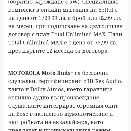
(обратно зареждане с 5W). Специалният
комплект в онлайн магазина на Yettel е
на цена от 1729.99 лв. в брой или 82.99 лв.
на месец, при подписване на двугодишен
договор с план Total Unlimited MAX. План
Total Unlimited MAX е с цена от 75,99 лв.
през първите 12 месеца от договора.
MOTOROLA Moto Buds+
са безжични
слушалки, сертифицирани с Hi-Res Audio,
както и Dolby Atmos, което гарантира
отлично аудио възпроизвеждане.
Слушалките интегрират огромния опит
на Bose в активното шумопотискане и
настройката на еквалайзера, като
предлагат и пропускащ звука режим,