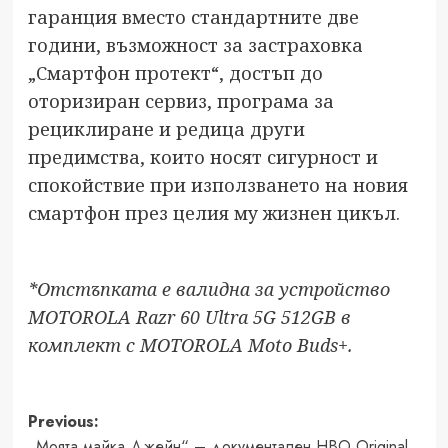
гаранция вместо стандартните две
години, възможност за застраховка
„Смартфон протект“, достъп до
оторизиран сервиз, програма за
рециклиране и редица други
предимства, които носят сигурност и
спокойствие при използването на новия
смартфон през целия му жизнен цикъл.
*Отстъпката е валидна за устройство
MOTOROLA Razr 60 Ultra 5G 512GB в
комплект с MOTOROLA Moto Buds+.
Post
Previous:
„Моята майка Джейн“ – документален HBO Original