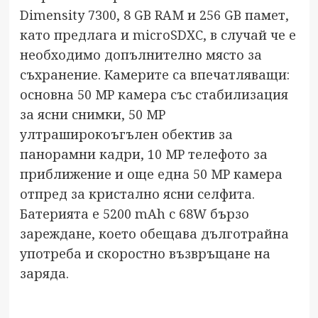
Dimensity 7300, 8 GB RAM и 256 GB памет,
като предлага и microSDXC, в случай че е
необходимо допълнително място за
съхранение. Камерите са впечатляващи:
основна 50 MP камера със стабилизация
за ясни снимки, 50 MP
ултраширокоъгълен обектив за
панорамни кадри, 10 MP телефото за
приближение и още една 50 MP камера
отпред за кристално ясни селфита.
Батерията е 5200 mAh с 68W бързо
зареждане, което обещава дълготрайна
употреба и скоростно възвръщане на
заряда.