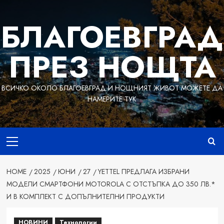
Skip
to
БЛАГОЕВГРАД
content
ПРЕЗ НОЩТА
ВСИЧКО ОКОЛО БЛАГОЕВГРАД И НОЩНИЯТ ЖИВОТ МОЖЕТЕ ДА
НАМЕРИТЕ ТУК
Primary
Menu
HOME
2025
ЮНИ
27
YETTEL ПРЕДЛАГА ИЗБРАНИ
МОДЕЛИ СМАРТФОНИ MOTOROLA С ОТСТЪПКА ДО 350 ЛВ.*
И В КОМПЛЕКТ С ДОПЪЛНИТЕЛНИ ПРОДУКТИ
НОВИНИ
Технологии