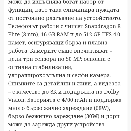
може да изпълнява богат набор от
функции, като така елиминира нуждата
от постоянно разгъване на устройството.
Телефонът работи с чипсет Snapdragon 8
Elite (3 nm), 16 GB RAM и до 512 GB UFS 4.0
памет, осигуряващи бърза и плавна
работа. Камерите също впечатляват –
цели три сензора по 50 MP: основна с
оптична стабилизация,
ултраширокоъгълна и селфи камера.
Снимките са детайлни и живи, а видеата
– с качество до 8K и поддръжка на Dolby
Vision. Батерията е 4700 mAh и поддържа
много бързо жично зареждане (68W),
бързо безжично зареждане (30W) и дори
може да зарежда други устройства