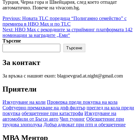
Турция, Черна гора и Швейцария, след което отпадат
автоматично. Повече на vivacom.bg.
Post
Previous:
Новата TLC поредица “Полигамно семейство” с
премиера в HBO Max и по TLC
navigation
Next:
HBO Max с рекордните за стрийминг платформата 142
номинации за наградите „Еми“
Търсене
Търсене
За контакт
За връзка с нашият екип: blagoevgrad.at.night@gmail.com
Приятели
Изкупуване на коли
Проверка преди покупка на кола
Софтуерно премахване на дпф филтър
преглед на кола преди
покупка
обезщетение при катастрофа
Изкупуване на
автомобили от Бъгси авто
Чип тунинг
Обезщетение при
трудова злополука
Добър адвокат при птп и обезщетение
МВА Ментор