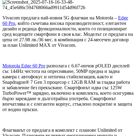
Vivacom предлага най-новия 5G флагман на Motorola –
Edge
60 Pro
, който съчетава висока производителност, елегантен
дизайн и редица функционалности, които го позиционират
сред водещите смартфони в своя клас. Моделът се предлага на
цена от 27.98 лв./36 мес. в комбинация с 24-месечен договор
за план Unlimited МAX от Vivacom.
Motorola Edge 60 Pro
разполага с 6.67-инчов pOLED дисплей
със 144Hz честота на опресняване, 50MP предна и задна
камера с автофокус и оптична стабилизация, както и
Snapdragon® 7 Gen 3 процесор с 12GB RAM за гладка работа
и забавление без прекъсване. Смартфонът идва със 125W
TurboPower™ зарядно, включено в комплекта, което осигурява
бързо зареждане и дълготрайна употреба. Смартфонът
впечатлява и с елегантен корпус, стъклено покритие и защита
от водни пръски.
Флагманът се предлага в комплект с планове Unlimited от
Vivacom. Плановете включват неограничени минути и