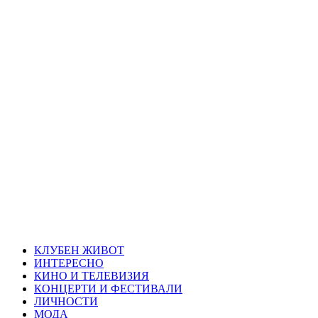
Skip
Благоевград
to
content
през нощта
Всичко около Благоевград и нощният живот можете да
намерите тук
Primary
Благоевград през нощта
Menu
КЛУБЕН ЖИВОТ
ИНТЕРЕСНО
КИНО И ТЕЛЕВИЗИЯ
КОНЦЕРТИ И ФЕСТИВАЛИ
ЛИЧНОСТИ
МОДА