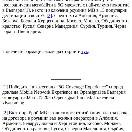
неограничени мегабайти в 5G мрежата с най-голямо покритие
в България
[1]
, както и включени роуминг MB в 13 популярни
дестинации извън ЕС
[2]
. Сред тях са Албания, Армения,
Беларус, Босна и Херцеговина, Косово, Монако, Обединеното
кралство, Русия, Северна Македония, Сърбия, Турция, Черна
гора и Швейцария.
Повече информация може да откриете
тук
.
[1]
Победител в категория “5G Coverage Experience” според
доклада Mobile Network Experience на Opensignal за България
от януари 2025 г.. © 2025 Opensignal Limited. Повече на
vivacom.bg.
[2]
Вкл. опр. брой МВ в зависимост от избрания план за срока
на договора в роуминг във всички оператори в Албания,
Армения, Беларус, Босна и Херцеговина, Косово, Монако,
Обединеното кралство, Русия, Северна Македония, Сърбия,