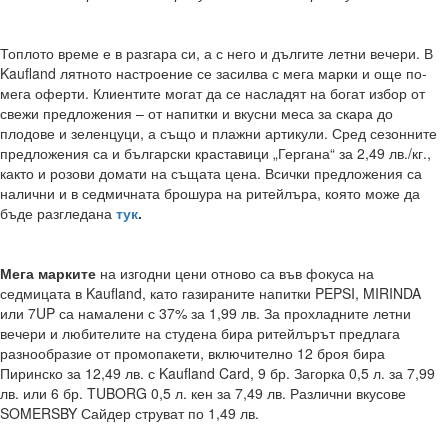
Топлото време е в разгара си, а с него и дългите летни вечери. В
Kaufland лятното настроение се засилва с мега марки и още по-
мега оферти. Клиентите могат да се насладят на богат избор от
свежи предложения – от напитки и вкусни меса за скара до
плодове и зеленцуци, а също и плажни артикули. Сред сезонните
предложения са и български краставици „Гергана“ за 2,49 лв./кг.,
както и розови домати на същата цена. Всички предложения са
налични и в седмичната брошура на ритейлъра, която може да
бъде разгледана
тук
.
Мега марките
на изгодни цени отново са във фокуса на
седмицата в Kaufland, като газираните напитки PEPSI, MIRINDA
или 7UP са намалени с 37% за 1,99 лв. За прохладните летни
вечери и любителите на студена бира ритейлърът предлага
разнообразие от промопакети, включително 12 броя бира
Пиринско за 12,49 лв. с Kaufland Card, 9 бр. Загорка 0,5 л. за 7,99
лв. или 6 бр. TUBORG 0,5 л. кен за 7,49 лв. Различни вкусове
SOMERSBY Сайдер струват по 1,49 лв.