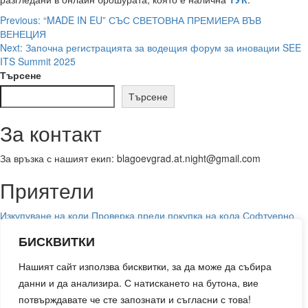
Post
Previous:
“MADE IN EU” СЪС СВЕТОВНА ПРЕМИЕРА ВЪВ
ВЕНЕЦИЯ
navigation
Next:
Започна регистрацията за водещия форум за иновации SEE
ITS Summit 2025
Търсене
Търсене
За контакт
За връзка с нашият екип: blagoevgrad.at.night@gmail.com
Приятели
Изкупуване на коли
Проверка преди покупка на кола
Софтуерно
премахване на дпф филтър
преглед на кола преди покупка
БИСКВИТКИ
обезщетение при катастрофа
Изкупуване на автомобили от Бъгси
авто
Чип тунинг
Обезщетение при трудова злополука
Добър
Нашият сайт използва бисквитки, за да може да събира
адвокат при птп и обезщетение
данни и да анализира. С натискането на бутона, вие
МВА Ментор
потвърждавате че сте запознати и съгласни с това!