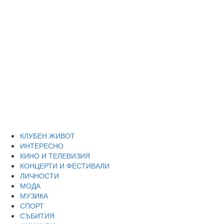
Skip
Благоевград
to
content
през нощта
Всичко около Благоевград и нощният живот можете да
намерите тук
Primary
Благоевград през нощта
Menu
КЛУБЕН ЖИВОТ
ИНТЕРЕСНО
КИНО И ТЕЛЕВИЗИЯ
КОНЦЕРТИ И ФЕСТИВАЛИ
ЛИЧНОСТИ
МОДА
МУЗИКА
СПОРТ
СЪБИТИЯ