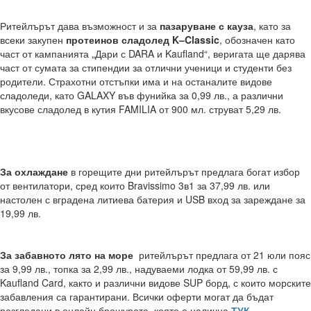
Ритейлърът дава възможност и за
пазаруване с кауза
, като за
всеки закупен
протеинов сладолед
K
–
Classic
, обозначен като
част от кампанията „Дари с DARA и Kaufland“, веригата ще дарява
част от сумата за стипендии за отлични ученици и студенти без
родители. Страхотни отстъпки има и на останалите видове
сладоледи, като GALAXY във фунийка за 0,99 лв., а различни
вкусове сладолед в кутия FAMILIA от 900 мл. струват 5,29 лв.
За охлаждане
в горещите дни ритейлърът предлага богат избор
от вентилатори, сред които Bravissimo 3в1 за 37,99 лв. или
настолен с вградена литиева батерия и USB вход за зареждане за
19,99 лв.
За
забавното лято на море
ритейлърът предлага от 21 юли пояс
за 9,99 лв., топка за 2,99 лв., надуваеми лодка от 59,99 лв. с
Kaufland Card, както и различни видове SUP борд, с които морските
забавления са гарантирани. Всички оферти могат да бъдат
разгледани в онлайн брошурата, която е налична
ТУК
.