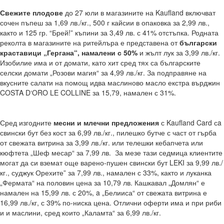
Свежите плодове
до 27 юли в магазините на Kaufland включват
сочен пъпеш за 1,69 лв./кг., 500 г кайсии в опаковка за 2,99 лв.,
както и 125 гр. “Брей!” къпини за 3,49 лв. с 41% отстъпка. Родната
реколта в магазините на ритейлъра е представена от
български
краставици „Гергана“, намалени с 50%
и жълт лук за 3,99 лв./кг.
Изобилие има и от домати, като хит сред тях са българските
селски домати „Розови магия“ за 4,99 лв./кг. За подправяне на
вкусните салати на помощ идва маслиново масло екстра върджин
COSTA D‘ORO LE COLLINE за 15,79, намален с 31%.
Сред изгодните
месни и млечни предложения
с Kaufland Card сa
свински бут без кост за 6,99 лв./кг., пилешко бутче с част от гърба
от свежата витрина за 3,99 лв./кг. или телешки кебапчета или
кюфтета „Шеф месар“ за 7,99 лв. За мезе тази седмица клиентите
могат да си вземат още варено-пушен свински бут LEKI за 9,99 лв./
кг., суджук Орехите” за 7,99 лв., намален с 33%, както и луканка
„Фермата“ на половин цена за 10,79 лв. Кашкавал „Домлян“ е
намален на 15,99 лв. с 20%, a „Белииса“ от свежата витрина е
16,99 лв./кг, с 39% по-ниска цена. Отлични оферти има и при риби
и и маслини, сред които „Каламта“ за 6,99 лв./кг.