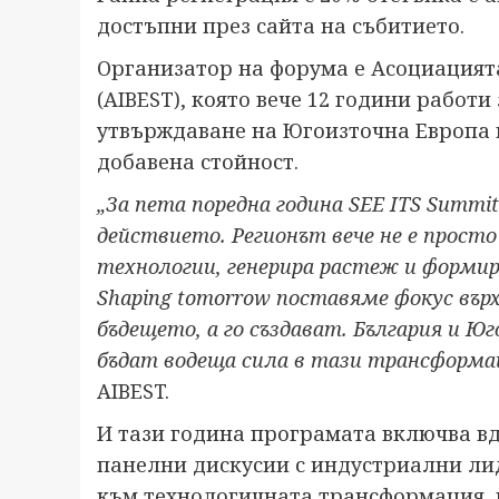
достъпни през сайта на събитието.
Организатор на форума е Асоциацията
(AIBEST), която вече 12 години работи
утвърждаване на Югоизточна Европа к
добавена стойност.
„За пета поредна година SEE ITS Summi
действието. Регионът вече не е прост
технологии, генерира растеж и формир
Shaping tomorrow поставяме фокус върх
бъдещето, а го създават. България и 
бъдат водеща сила в тази трансформа
AIBEST.
И тази година програмата включва 
панелни дискусии с индустриални лид
към технологичната трансформация, 