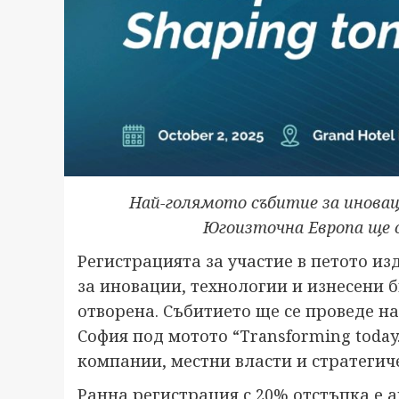
Най-голямото събитие за иноваци
Югоизточна Европа ще с
Регистрацията за участие в петото из
за иновации, технологии и изнесени б
отворена. Събитието ще се проведе на
София под мотото “Transforming today
компании, местни власти и стратегич
Ранна регистрация с 20% отстъпка е ак