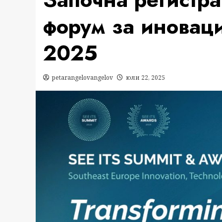
форум за иноваци
2025
petarangelovangelov
юли 22, 2025