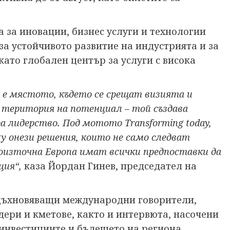
 за иновации, бизнес услуги и технологии
 за устойчивото развитие на индустрията и за
ато глобален център за услуги с висока
t е мястото, където се срещат визията и
о територия на потенциал – той създава
а лидерство. Под мотото Transforming today,
у онези решения, които не само следват
Югоизточна Европа имат всички предпоставки да
ция“,
каза Йордан Гинев, председател на
вдъхновяващи международни говорители,
ери и кметове, както и интервюта, насочени
инвестициите и бъдещето на региона.