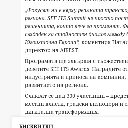
„Фокусът ни е върху реалната трансф
региона. SEE ITS Summit не просто пос
решенията, които вече го променят. 
създаден за стойностен диалог между 
Югоизточна Европа“,
коментира Натал
директор на AIBEST.
Програмата ще завърши с тържествен
деветите SEE ITS Awards. Наградите 
индустрията и приноса на компании,
развитието на региона.
Очакват се над 300 участници – пред
местни власти, градски визионери и 
дигитална трансформация.
Повече информация и регистрация:
se
БИСКВИТКИ