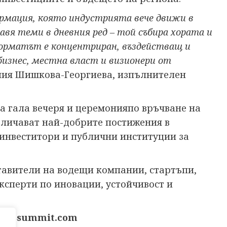
ормация, която индустрията вече движи в
тавя теми в дневния ред – той събира хората и
Форматът е концентриран, въздействащ и
бизнес, местна власт и визионери от
ия Шишкова-Георгиева, изпълнителен
а гала вечеря и церемонияпо връчване на
отличават най-добрите постижения в
 инвеститори и публични институции за
ставители на водещи компании, стартъпи,
експерти по иновации, устойчивост и
eitssummit.com