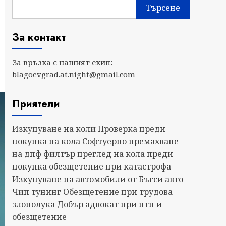
Търсене
За контакт
За връзка с нашият екип:
blagoevgrad.at.night@gmail.com
Приятели
Изкупуване на коли
Проверка преди
покупка на кола
Софтуерно премахване
на дпф филтър
преглед на кола преди
покупка
обезщетение при катастрофа
Изкупуване на автомобили от Бъгси авто
Чип тунинг
Обезщетение при трудова
злополука
Добър адвокат при птп и
обезщетение