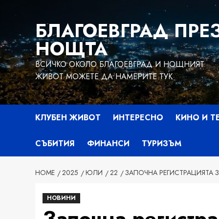
Skip
to
БЛАГОЕВГРАД ПРЕ
content
НОЩТА
ВСИЧКО ОКОЛО БЛАГОЕВГРАД И НОЩНИЯТ
ЖИВОТ МОЖЕТЕ ДА НАМЕРИТЕ ТУК
КЛУБЕН ЖИВОТ
ИНТЕРЕСНО
КИНО И Т
СЪБИТИЯ
ФИНАНСИ
ТУРИЗЪМ
HOME
2025
ЮЛИ
22
ЗАПОЧНА РЕГИСТРАЦИЯТА З
НОВИНИ
Започна регистр