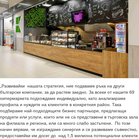
„Развивайки нашата стратегия, ние подаваме ръка на други
български компании, за да растем заедно. За всеки от нашите 69
хипермаркета подхождаме индивидуално, като анализираме
профила и нуждите на клиентите в конкретния район. Така
подбираме най-подходящите бизнес партньори, предлагащи
продукти или услуги, които или не са представени в търговска зала
на филиала и региона, или са много слабо застъпени. По този
начин вярвам, че изграждаме синергия и се развиваме съвместно,
предоставяйки им досег до над 1,5 милиона потенциални клиенти