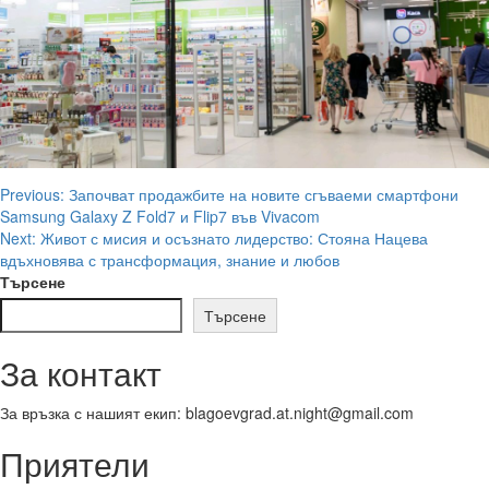
Post
Previous:
Започват продажбите на новите сгъваеми смартфони
Samsung Galaxy Z Fold7 и Flip7 във Vivacom
navigation
Next:
Живот с мисия и осъзнато лидерство: Стояна Нацева
вдъхновява с трансформация, знание и любов
Търсене
Търсене
За контакт
За връзка с нашият екип: blagoevgrad.at.night@gmail.com
Приятели