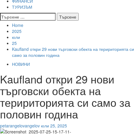
ФИНАНСИ
ТУРИЗЪМ
Търсене
за:
Home
2025
юли
25
Kaufland откри 29 нови търговски обекта на теририторията си
само за половин година
НОВИНИ
Kaufland откри 29 нови
търговски обекта на
теририторията си само за
половин година
petarangelovangelov
юли 25, 2025