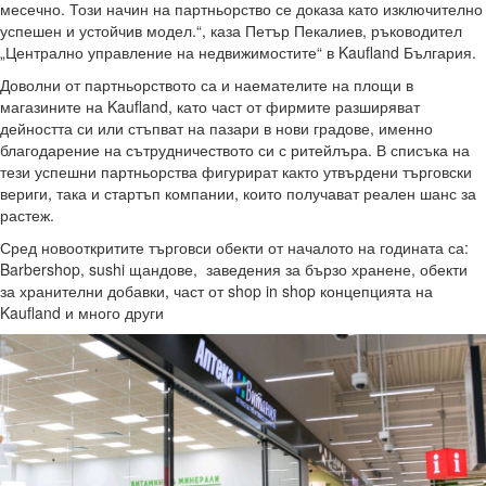
месечно. Този начин на партньорство се доказа като изключително
успешен и устойчив модел.“, каза Петър Пекалиев, ръководител
„Централно управление на недвижимостите“ в Kaufland България.
Доволни от партньорството са и наемателите на площи в
магазините на Kaufland, като част от фирмите разширяват
дейността си или стъпват на пазари в нови градове, именно
благодарение на сътрудничеството си с ритейлъра. В списъка на
тези успешни партньорства фигурират както утвърдени търговски
вериги, така и стартъп компании, които получават реален шанс за
растеж.
Сред новооткритите търговси обекти от началото на годината са:
Barbershop, sushi щандове, заведения за бързо хранене, обекти
за хранителни добавки, част от shop in shop концепцията на
Kaufland и много други