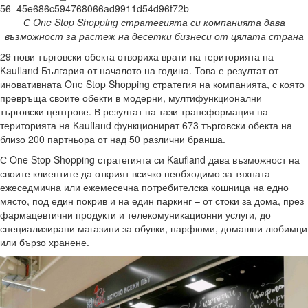
С One Stop Shopping стратегията си компанията дава
възможност за растеж на десетки бизнеси от цялата страна
29 нови търговски обекта отвориха врати на територията на
Kaufland България от началото на година. Това е резултат от
иновативната One Stop Shopping стратегия на компанията, с която
превръща своите обекти в модерни, мултифункционални
търговски центрове. В резултат на тази трансформация на
територията на Kaufland функционират 673 търговски обекта на
близо 200 партньора от над 50 различни бранша.
С One Stop Shopping стратегията си Kaufland дава възможност на
своите клиентите да открият всичко необходимо за тяхната
ежеседмична или ежемесечна потребителска кошница на едно
място, под един покрив и на един паркинг – от стоки за дома, през
фармацевтични продукти и телекомуникационни услуги, до
специализирани магазини за обувки, парфюми, домашни любимци
или бързо хранене.