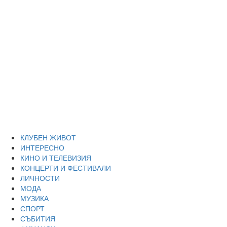
Skip
Благоевград
to
content
през нощта
Всичко около Благоевград и нощният живот можете да
намерите тук
Primary
Благоевград през нощта
Menu
КЛУБЕН ЖИВОТ
ИНТЕРЕСНО
КИНО И ТЕЛЕВИЗИЯ
КОНЦЕРТИ И ФЕСТИВАЛИ
ЛИЧНОСТИ
МОДА
МУЗИКА
СПОРТ
СЪБИТИЯ