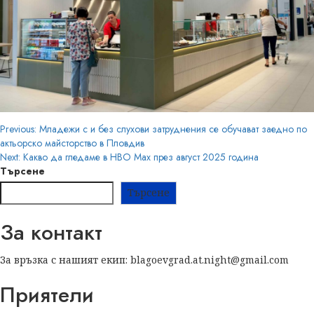
Post
Previous:
Младежи с и без слухови затруднения се обучават заедно по
актьорско майсторство в Пловдив
navigation
Next:
Какво да гледаме в HBO Max през август 2025 година
Търсене
Търсене
За контакт
За връзка с нашият екип: blagoevgrad.at.night@gmail.com
Приятели