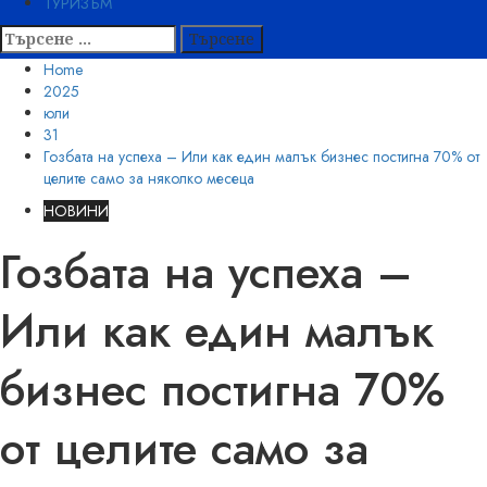
ТУРИЗЪМ
Търсене
за:
Home
2025
юли
31
Гозбата на успеха – Или как един малък бизнес постигна 70% от
целите само за няколко месеца
НОВИНИ
Гозбата на успеха –
Или как един малък
бизнес постигна 70%
от целите само за