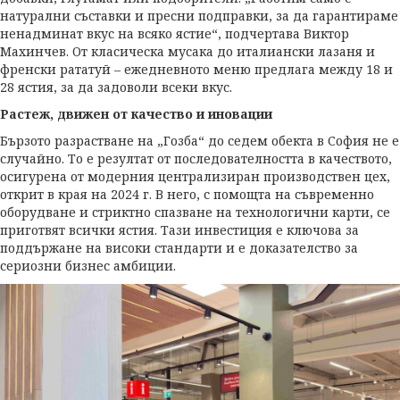
натурални съставки и пресни подправки, за да гарантираме
ненадминат вкус на всяко ястие“, подчертава Виктор
Махинчев. От класическа мусака до италиански лазаня и
френски рататуй – ежедневното меню предлага между 18 и
28 ястия, за да задоволи всеки вкус.
Растеж, движен от качество и иновации
Бързото разрастване на „Гозба“ до седем обекта в София не е
случайно. То е резултат от последователността в качеството,
осигурена от модерния централизиран производствен цех,
открит в края на 2024 г. В него, с помощта на съвременно
оборудване и стриктно спазване на технологични карти, се
приготвят всички ястия. Тази инвестиция е ключова за
поддържане на високи стандарти и е доказателство за
сериозни бизнес амбиции.