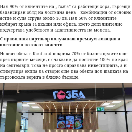
Над 90% от клиентите на „Гозба“ са работещи хора, търсещи
балансиран обяд на достъпна цена – комбинация от основно
ястие и супа струва около 10 лв. Над 50% от клиентите
избират храна за вкъщи или офиса, което допълнително
подчертава удобството и адаптивността на модела.
С правилния партньор получаваш премиум локации и
постоянен поток от клиенти
Новият обект в Kaufland покрива 70% от бизнес целите още
през първите месеци, с очакване да достигне 100% до края
на септември. Това не просто оправдава инвестицията, а и
стимулира екипа да отвори още два обекта под шапката на
търговската верига в близко бъдеще.