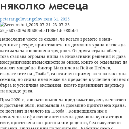
няколко месеца
petarangelovangelov
юли 31, 2025
Напоследък често се оказва, че когато времето е най-
ценният ресурс, приготвянето на домашна храна изглежда
като задача с повишена трудност. От друга страна обаче,
това създава огромна ниша за иновативни решения и дава
неограничени възможности за онези, които се осмеляват да
мислят мащабно. Виктор Махинчев и Пейчо Пейчев,
създателите на „Гозба“, са отличен пример за това как една
семпла, но силна идея може да прерасне в успешен бизнес с
бърза и устойчива експанзия, когато правилният партньор
ти подаде ръка.
През 2020 г., с ясната визия да предложат вкусен, качествен
и достъпен обяд, напомнящ за домашно приготвена храна,
те поставят началото на „Гозба“. Концепцията им е
изчистена и ефикасна: автентична домашна кухня от цял
свят, приготвена по оригинални рецепти, без изкуствени
добавки, глутамат или подобрители. „Работим само с