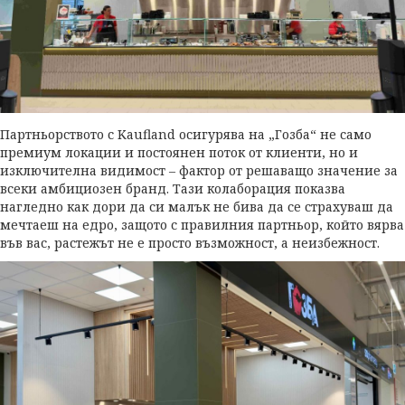
Партньорството с Kaufland осигурява на „Гозба“ не само
премиум локации и постоянен поток от клиенти, но и
изключителна видимост – фактор от решаващо значение за
всеки амбициозен бранд. Тази колаборация показва
нагледно как дори да си малък не бива да се страхуваш да
мечтаеш на едро, защото с правилния партньор, който вярва
във вас, растежът не е просто възможност, а неизбежност.