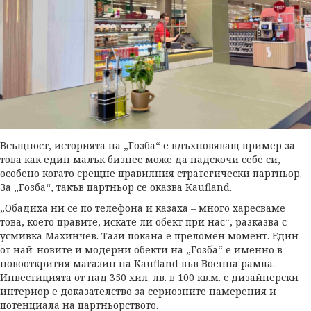
Всъщност, историята на „Гозба“ е вдъхновяващ пример за
това как един малък бизнес може да надскочи себе си,
особено когато срещне правилния стратегически партньор.
За „Гозба“, такъв партньор се оказва Kaufland.
„Обадиха ни се по телефона и казаха – много харесваме
това, което правите, искате ли обект при нас“, разказва с
усмивка Махинчев. Тази покана е преломен момент. Един
от най-новите и модерни обекти на „Гозба“ е именно в
новооткрития магазин на Kaufland във Военна рампа.
Инвестицията от над 350 хил. лв. в 100 кв.м. с дизайнерски
интериор е доказателство за сериозните намерения и
потенциала на партньорството.