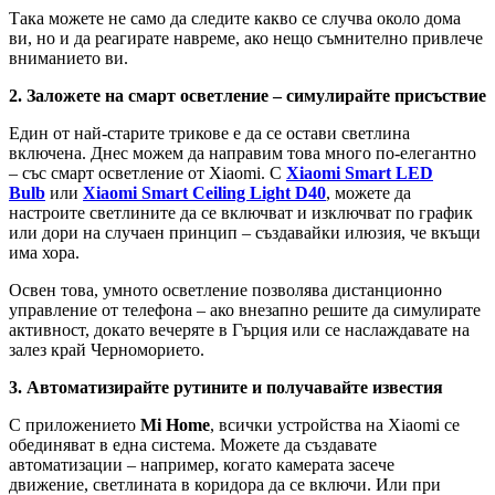
Така можете не само да следите какво се случва около дома
ви, но и да реагирате навреме, ако нещо съмнително привлече
вниманието ви.
2. Заложете на смарт осветление – симулирайте присъствие
Един от най-старите трикове е да се остави светлина
включена. Днес можем да направим това много по-елегантно
– със смарт осветление от Xiaomi. С
Xiaomi Smart LED
Bulb
или
Xiaomi Smart Ceiling Light D40
, можете да
настроите светлините да се включват и изключват по график
или дори на случаен принцип – създавайки илюзия, че вкъщи
има хора.
Освен това, умното осветление позволява дистанционно
управление от телефона – ако внезапно решите да симулирате
активност, докато вечеряте в Гърция или се наслаждавате на
залез край Черноморието.
3. Автоматизирайте рутините и получавайте известия
С приложението
Mi Home
, всички устройства на Xiaomi се
обединяват в една система. Можете да създавате
автоматизации – например, когато камерата засече
движение, светлината в коридора да се включи. Или при