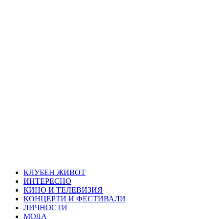
Skip
Благоевград
to
content
през нощта
Всичко около Благоевград и нощният живот можете да
намерите тук
Primary
Благоевград през нощта
Menu
КЛУБЕН ЖИВОТ
ИНТЕРЕСНО
КИНО И ТЕЛЕВИЗИЯ
КОНЦЕРТИ И ФЕСТИВАЛИ
ЛИЧНОСТИ
МОДА