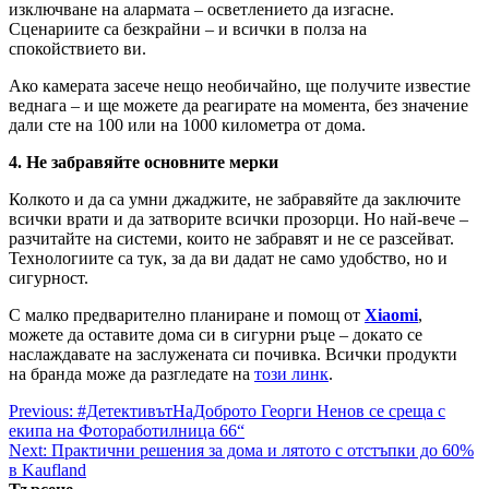
изключване на алармата – осветлението да изгасне.
Сценариите са безкрайни – и всички в полза на
спокойствието ви.
Ако камерата засече нещо необичайно, ще получите известие
веднага – и ще можете да реагирате на момента, без значение
дали сте на 100 или на 1000 километра от дома.
4. Не забравяйте основните мерки
Колкото и да са умни джаджите, не забравяйте да заключите
всички врати и да затворите всички прозорци. Но най-вече –
разчитайте на системи, които не забравят и не се разсейват.
Технологиите са тук, за да ви дадат не само удобство, но и
сигурност.
С малко предварително планиране и помощ от
Xiaomi
,
можете да оставите дома си в сигурни ръце – докато се
наслаждавате на заслужената си почивка. Всички продукти
на бранда може да разгледате на
този линк
.
Post
Previous:
#ДетективътНаДоброто Георги Ненов се среща с
екипа на Фотоработилница 66“
navigation
Next:
Практични решения за дома и лятото с отстъпки до 60%
в Kaufland