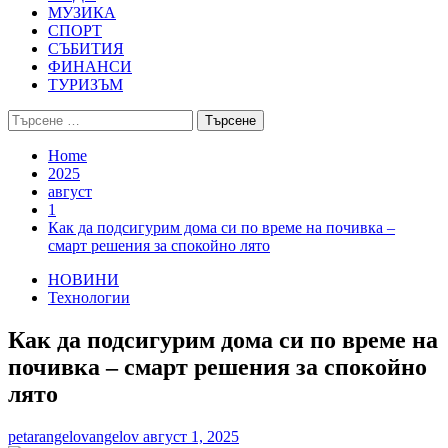
МУЗИКА
СПОРТ
СЪБИТИЯ
ФИНАНСИ
ТУРИЗЪМ
Търсене
за:
Home
2025
август
1
Как да подсигурим дома си по време на почивка –
смарт решения за спокойно лято
НОВИНИ
Технологии
Как да подсигурим дома си по време на
почивка – смарт решения за спокойно
лято
petarangelovangelov
август 1, 2025