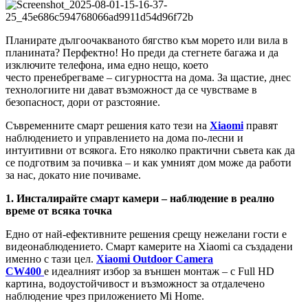
Планирате дългоочакваното бягство към морето или вила в
планината? Перфектно! Но преди да стегнете багажа и да
изключите телефона, има едно нещо, което
често пренебрегваме – сигурността на дома. За щастие, днес
технологиите ни дават възможност да се чувстваме в
безопасност, дори от разстояние.
Съвременните смарт решения като тези на
Xiaomi
правят
наблюдението и управлението на дома по-лесни и
интуитивни от всякога. Ето няколко практични съвета как да
се подготвим за почивка – и как умният дом може да работи
за нас, докато ние почиваме.
1. Инсталирайте смарт камери – наблюдение в реално
време от всяка точка
Едно от най-ефективните решения срещу нежелани гости е
видеонаблюдението. Смарт камерите на Xiaomi са създадени
именно с тази цел.
Xiaomi Outdoor Camera
CW400
е идеалният избор за външен монтаж – с Full HD
картина, водоустойчивост и възможност за отдалечено
наблюдение чрез приложението Mi Home.