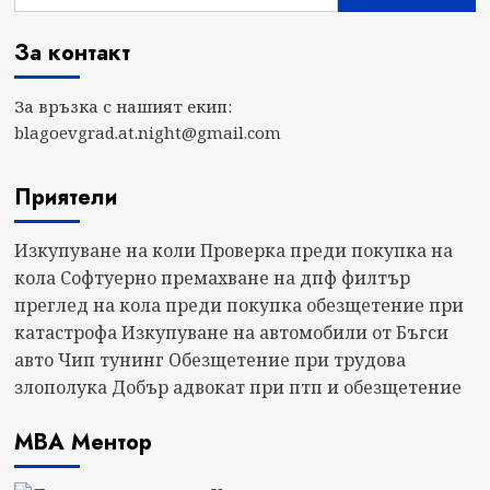
За контакт
За връзка с нашият екип:
blagoevgrad.at.night@gmail.com
Приятели
Изкупуване на коли
Проверка преди покупка на
кола
Софтуерно премахване на дпф филтър
преглед на кола преди покупка
обезщетение при
катастрофа
Изкупуване на автомобили от Бъгси
авто
Чип тунинг
Обезщетение при трудова
злополука
Добър адвокат при птп и обезщетение
МВА Ментор