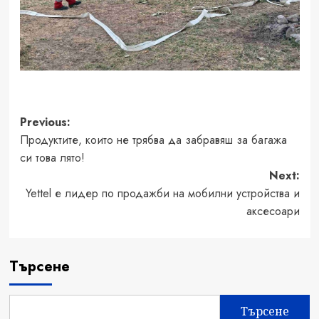
Post
Previous:
Продуктите, които не трябва да забравяш за багажа
navigation
си това лято!
Next:
Yettel е лидер по продажби на мобилни устройства и
аксесоари
Търсене
Търсене