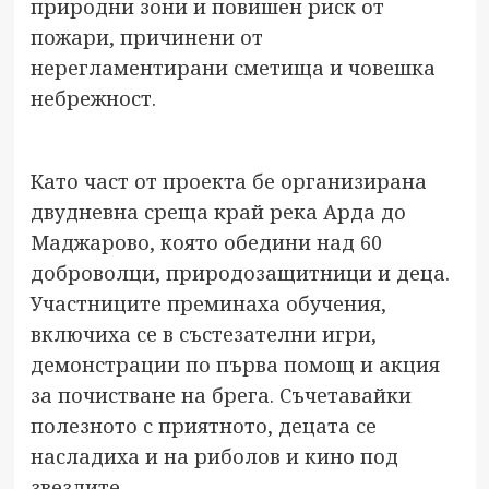
природни зони и повишен риск от
пожари, причинени от
нерегламентирани сметища и човешка
небрежност.
Като част от проекта бе организирана
двудневна среща край река Арда до
Маджарово, която обедини над 60
доброволци, природозащитници и деца.
Участниците преминаха обучения,
включиха се в състезателни игри,
демонстрации по първа помощ и акция
за почистване на брега. Съчетавайки
полезното с приятното, децата се
насладиха и на риболов и кино под
звездите.