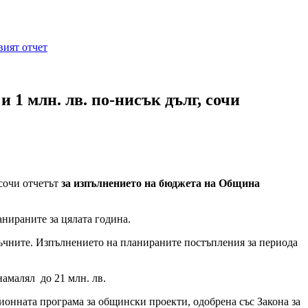
вият отчет
 1 млн. лв. по-нисък дълг, сочи
сочи отчетът
за изпълнението на бюджета на Община
анираните за цялата година.
еданъчните. Изпълнението на планираните постъпления за периода
намалял до 21 млн. лв.
ионната програма за общински проекти, одобрена със Закона за