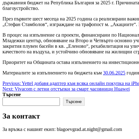
държавния бюджет на Република България за 2025 г. Причината
благоустройство.
През първите шест месеца на 2025 година са реализирани важн
„Стефан Стамболов“, изграждане на трафопост м. „Акациите“. 
В процес на изпълнение са проекти, финансирани по Национал
Младежки център, обновяване на Второ и Четвърто основно уч
закрития плувен басейн в кв. „Еленово“, рехабилитация на ули
качеството на въздуха, и устойчиво обновяване на жилищни сг
Приоритет на Общината остава изпълнението на инвестиционна
Материалите за изпълнението на бюджета към
30.06.2025
годин
Post
Previous:
Yettel добавя адаптер към всяка онлайн покупка на iPh
Next:
Vivacom с летни отстъпки за смарт часовници Huawei
navigation
Търсене
Търсене
За контакт
За връзка с нашият екип: blagoevgrad.at.night@gmail.com