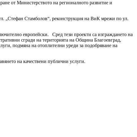
иране от Министерството на регионалното развитие и
ул. „Стефан Стамболов“, реконструкция на ВиК мрежи по ул.
ключително европейски. Сред тези проекти са изграждането на
тративни сгради на територията на Община Благоевград,
слуги, подмяна на отоплителни уреди за подобряване на
авянето на качествени публични услуги.