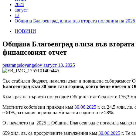
2025
август
13
Община Благоевград влиза във втората половина на 2025 г
НОВИНИ
Община Благоевград влиза във втората п
финансовият отчет
petarangelovangelov
август 13, 2025
Със стабилен бюджет, намален дълг и повишена събираемост Об
Благоевград към 30 юни тази година, който беше внесен в 
Към края на първото полугодие Общинският бюджет е 176,3 млн. 
Местните собствени приходи към
30.06.2025
г. са 24,5 млн. лв
е 61%, за същия период на миналата година то е 58%.
От началото на 2025 г. Община Благоевград е погасила малко на
659 хил. лв. са просрочените задължения към
30.06.2025
г. Те с