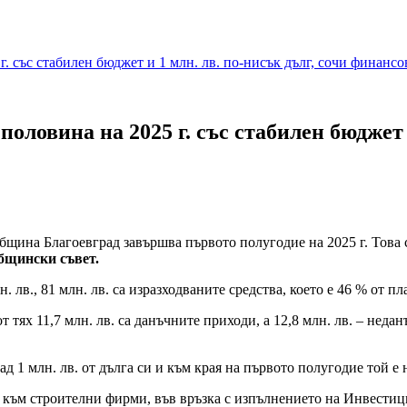
. със стабилен бюджет и 1 млн. лв. по-нисък дълг, сочи финансо
оловина на 2025 г. със стабилен бюджет и
щина Благоевград завършва първото полугодие на 2025 г. Това 
Общински съвет.
лв., 81 млн. лв. са изразходваните средства, което е 46 % от пл
. от тях 11,7 млн. лв. са данъчните приходи, а 12,8 млн. лв. – н
д 1 млн. лв. от дълга си и към края на първото полугодие той е 
а към строителни фирми, във връзка с изпълнението на Инвестиц