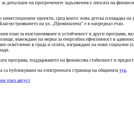
 за допускане на просрочените задължения е липсата на финанс
и инвестиционни проекти, сред които: нова детска площадка на 
Благоустрояването на ул. „Промишлена“ е в напреднал етап.
ния план за възстановяване и устойчивост и други програми, в
илище, въвеждане на мерки за енергийна ефективност в админис
чно осветление в града и селата, изграждане на нови социални у
ради.
та програма, поддържането на финансова стабилност и предост
а са публикувани на електронната страница на общината
тук
.
one през август