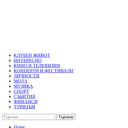
Skip
Благоевград през нощта
to
content
Всичко около Благоевград и нощният живот можете да намерит
Primary
Благоевград през нощта
Menu
КЛУБЕН ЖИВОТ
ИНТЕРЕСНО
КИНО И ТЕЛЕВИЗИЯ
КОНЦЕРТИ И ФЕСТИВАЛИ
ЛИЧНОСТИ
МОДА
МУЗИКА
СПОРТ
СЪБИТИЯ
ФИНАНСИ
ТУРИЗЪМ
Търсене
за:
Home