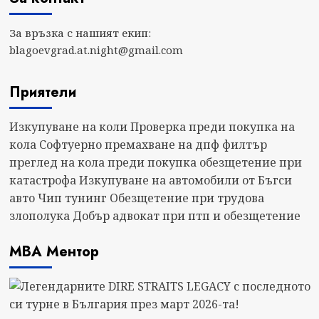
За връзка с нашият екип:
blagoevgrad.at.night@gmail.com
Приятели
Изкупуване на коли
Проверка преди покупка на
кола
Софтуерно премахване на дпф филтър
преглед на кола преди покупка
обезщетение при
катастрофа
Изкупуване на автомобили от Бъгси
авто
Чип тунинг
Обезщетение при трудова
злополука
Добър адвокат при птп и обезщетение
МВА Ментор