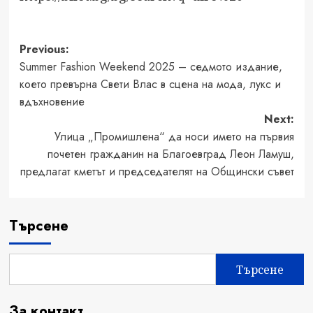
Post
Previous:
Summer Fashion Weekend 2025 – седмото издание,
navigation
което превърна Свети Влас в сцена на мода, лукс и
вдъхновение
Next:
Улица „Промишлена“ да носи името на първия
почетен гражданин на Благоевград Леон Ламуш,
предлагат кметът и председателят на Общински съвет
Търсене
Търсене
За контакт