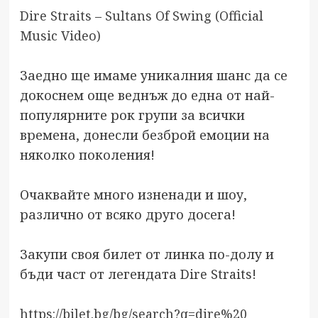
Dire Straits – Sultans Of Swing (Official
Music Video)
Заедно ще имаме уникалния шанс да се
докоснем още веднъж до една от най-
популярните рок групи за всички
времена, донесли безброй емоции на
няколко поколения!
Очаквайте много изненади и шоу,
различно от всяко друго досега!
Закупи своя билет от линка по-долу и
бъди част от легендата Dire Straits!
https://bilet.bg/bg/search?q=dire%20