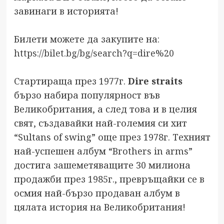
завинаги в историята!
Билети можете да закупите на:
https://bilet.bg/bg/search?q=dire%20
Стартираща през 1977г.
Dire straits
бързо набира популярност във
Великобритания, а след това и в целия
свят, създавайки най-големия си хит
“Sultans of swing” още през 1978г. Техният
най-успешен албум “Brothers in arms”
достига зашеметяващите 30 милиона
продажби през 1985г., превръщайки се в
осмия най-бързо продаван албум в
цялата история на Великобритания!