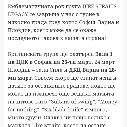
Емблематичната рок група DIRE STRAITS
LEGACY се завръща у нас с турне в
няколко града сред които София, Варна и
Пловдив, което може да се окаже
последното такова в нашата страна!
Британската група ще разтърси
Зала 1
на НДК в София на 23-ти март
, 24 март
Пловдив – зала Сила и
ДКЦ Варна на 28-
ми март
. Съвсем скоро ще станат ясни и
датите за останалите градове, които ще
могат да изживеят още веднъж магията
на хитове като “Sultans of swing”, “Money
for nothing”, “Six blade knife” и много,
много други. Очаква ни нещо велико с
марката Dire Straits, което да остане