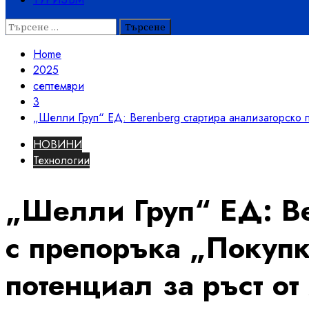
Търсене
за:
Home
2025
септември
3
„Шелли Груп“ ЕД: Berenberg стартира анализаторско п
НОВИНИ
Технологии
„Шелли Груп“ ЕД: Be
с препоръка „Покупк
потенциал за ръст от