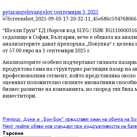
petarangelovangelov
септември 3, 2025
“Шелли Груп” ЕД (борсов код SLYG / ISIN: BG11000031
седалище в София, България, вече е обхвата на анализ
анализаторите дават препоръка „Покупка“ с целева це
от 57.00 евро на 1 септември 2025 г.
Анализаторите особено подчертават силната пазарна
продуктова гама на структурно растящия пазар на а
професионалния сегмент, който представлява около 
оценяват положително силните иновативни способно
бизнес развитие на компанията, но според тях биха 
инвеститори.
Post
Previous:
Дони и „Бон-Бон“ представят химн на обичта на Sof
Next:
realme обяви нов стандарт при издръжливостта на ба
navigation
Търсене