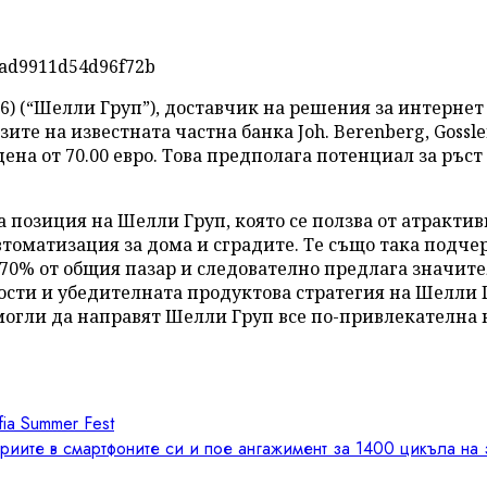
66) (“Шелли Груп”), доставчик на решения за интернет
ите на известната частна банка Joh. Berenberg, Gossle
на от 70.00 евро. Това предполага потенциал за ръст о
 позиция на Шелли Груп, която се ползва от атракт
втоматизация за дома и сградите. Те също така подче
70% от общия пазар и следователно предлага значите
сти и убедителната продуктова стратегия на Шелли Г
могли да направят Шелли Груп все по-привлекателна к
ia Summer Fest
териите в смартфоните си и пое ангажимент за 1400 цикъла н