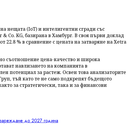
 на нещата (IoT) и интелигентни сгради със
r & Co. KG, базирана в Хамбург. В своя първи доклад
т 22.8 % в сравнение с цената на затваряне на Xetra
ивно съотношение цена-качество и широка
ртават навлизането на компанията в
лен потенциал за растеж. Освен това анализаторите
руп, тъй като те не само подкрепят бъдещото
акто за стратегически, така и за финансови
а зареждане до 2027 година