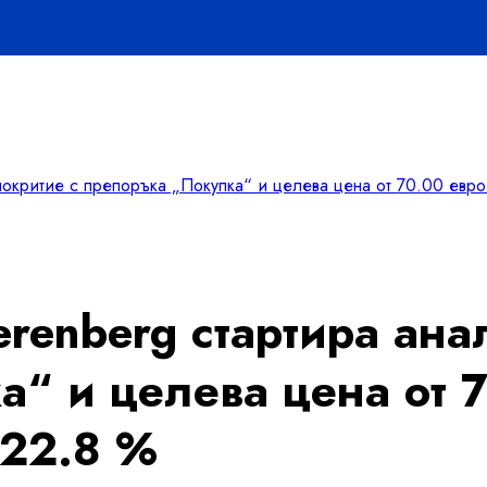
окритие с препоръка „Покупка“ и целева цена от 70.00 евро
renberg стартира ана
а“ и целева цена от 
 22.8 %