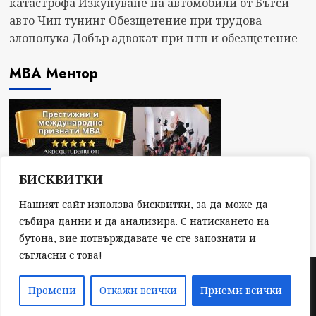
катастрофа
Изкупуване на автомобили от Бъгси
авто
Чип тунинг
Обезщетение при трудова
злополука
Добър адвокат при птп и обезщетение
МВА Ментор
БИСКВИТКИ
Нашият сайт използва бисквитки, за да може да
събира данни и да анализира. С натискането на
бутона, вие потвърждавате че сте запознати и
съгласни с това!
Copyright © Всички права запазени 2024
|
Промени
Откажи всички
Приеми всички
CoverNews
by AF themes.