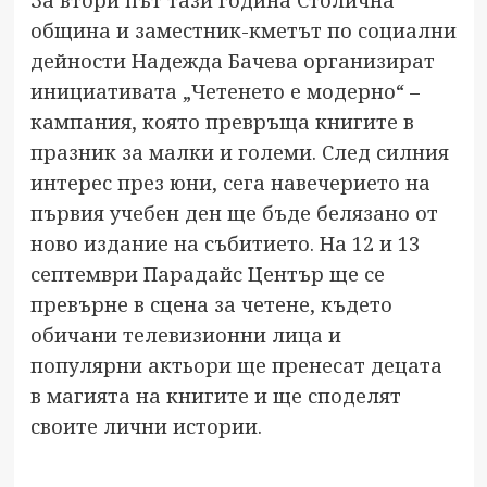
община и заместник-кметът по социални
дейности Надежда Бачева организират
инициативата „Четенето е модерно“ –
кампания, която превръща книгите в
празник за малки и големи. След силния
интерес през юни, сега навечерието на
първия учебен ден ще бъде белязано от
ново издание на събитието. На 12 и 13
септември Парадайс Център ще се
превърне в сцена за четене, където
обичани телевизионни лица и
популярни актьори ще пренесат децата
в магията на книгите и ще споделят
своите лични истории.