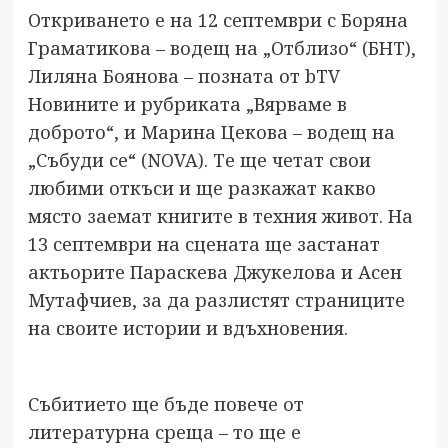
Откриването е на 12 септември с Боряна
Граматикова – водещ на „Отблизо“ (БНТ),
Лиляна Боянова – позната от bTV
Новините и рубриката „Вярваме в
доброто“, и Марина Цекова – водещ на
„Събуди се“ (NOVA). Те ще четат свои
любими откъси и ще разкажат какво
място заемат книгите в техния живот. На
13 септември на сцената ще застанат
актьорите Параскева Джукелова и Асен
Мутафчиев, за да разлистят страниците
на своите истории и вдъхновения.
Събитието ще бъде повече от
литературна среща – то ще е