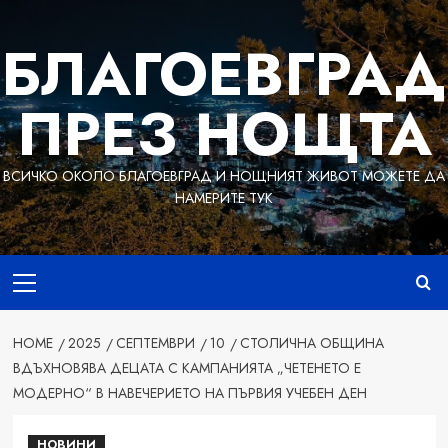
Skip
to
БЛАГОЕВГРАД
content
ПРЕЗ НОЩТА
ВСИЧКО ОКОЛО БЛАГОЕВГРАД И НОЩНИЯТ ЖИВОТ МОЖЕТЕ ДА
НАМЕРИТЕ ТУК
Primary
Menu
HOME
2025
СЕПТЕМВРИ
10
СТОЛИЧНА ОБЩИНА
ВДЪХНОВЯВА ДЕЦАТА С КАМПАНИЯТА „ЧЕТЕНЕТО Е
МОДЕРНО“ В НАВЕЧЕРИЕТО НА ПЪРВИЯ УЧЕБЕН ДЕН
НОВИНИ