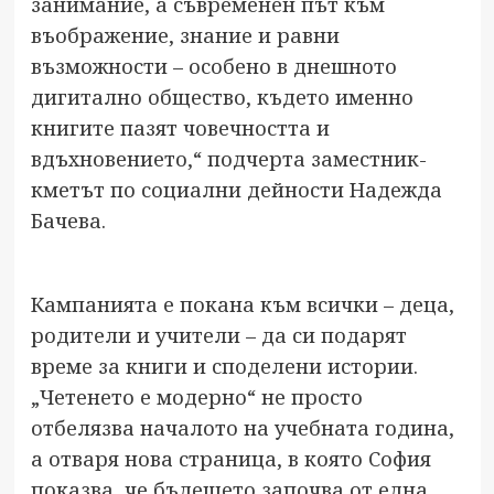
занимание, а съвременен път към
въображение, знание и равни
възможности – особено в днешното
дигитално общество, където именно
книгите пазят човечността и
вдъхновението,“ подчерта заместник-
кметът по социални дейности Надежда
Бачева.
Кампанията е покана към всички – деца,
родители и учители – да си подарят
време за книги и споделени истории.
„Четенето е модерно“ не просто
отбелязва началото на учебната година,
а отваря нова страница, в която София
показва, че бъдещето започва от една