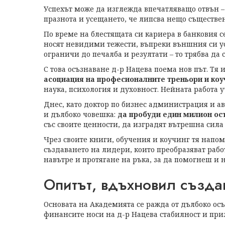
Успехът може да изглежда впечатляващо отвън – 
празнота и усещането, че липсва нещо съществен
По време на блестящата си кариера в банковия се
носят невидими тежести, въпреки външния си ус
ограничи до печалба и резултати – то трябва да
С това осъзнаване д-р Нацева поема нов път. Тя 
асоциация на професионалните треньори и коу
наука, психология и духовност. Нейната работа у
Днес, като доктор по бизнес администрация и ав
и дълбоко човешка:
да пробуди един милион осъ
със своите ценности, да изградят вътрешна сила 
Чрез своите книги, обучения и коучинг тя напом
създаването на лидери, които преобразяват рабо
навътре и протягане на ръка, за да помогнеш и н
Опитът, вдъхновил създа
Основата на Академията се ражда от дълбоко осъ
финансите носи на д-р Нацева стабилност и при