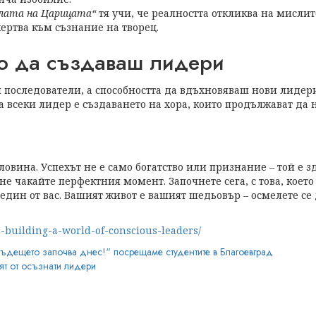
лата на Царицата“
тя учи, че реалността откликва на мисли
ертва към съзнание на творец.
во да създаваш лидери
й последователи, а способността да вдъхновяваш нови лидер
на всеки лидер е създаването на хора, които продължават да 
ловина. Успехът не е само богатство или признание – той е 
не чакайте перфектния момент. Започнете сега, с това, което 
и един от вас. Вашият живот е вашият шедьовър – осмелете се 
a-building-a-world-of-conscious-leaders/
ъдещето започва днес!“ посрещаме студентите в Благоевград
ят от осъзнати лидери