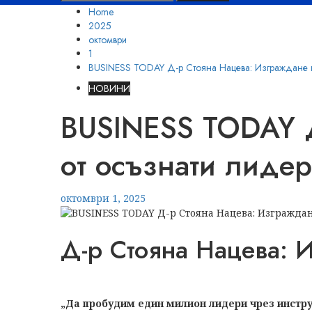
за:
Home
2025
октомври
1
BUSINESS TODAY Д-р Стояна Нацева: Изграждане н
НОВИНИ
BUSINESS TODAY Д
от осъзнати лиде
октомври 1, 2025
Д-р Стояна Нацева: 
„Да пробудим един милион лидери чрез инстру