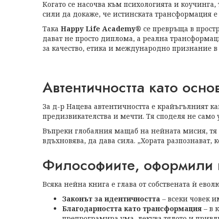
Когато се насочва към психологията и коучинга,
сили да докаже, че истинската трансформация е 
Така
Happy Life Academy®
се превръща в прост
дават не просто диплома, а реална трансформац
за качество, етика и международно признание в
Автентичността като осно
За д-р Нацева автентичността е крайъгълният кам
предизвикателства и мечти. Тя споделя не само у
Въпреки глобалния мащаб на нейната мисия, тя з
вдъхновява, да дава сила. „Хората разпознават, к
Философиите, оформили 
Всяка нейна книга е глава от собствената ѝ евол
Законът за идентичността
– всеки човек и
Благодарността като трансформация
– в 
препрограмира ума, лекува тялото и привл