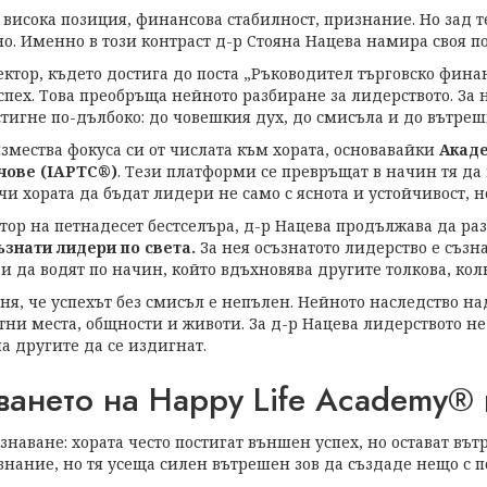
висока позиция, финансова стабилност, признание. Но зад т
о. Именно в този контраст д-р Стояна Нацева намира своя п
ктор, където достига до поста „Ръководител търговско финан
пех. Това преобръща нейното разбиране за лидерството. За 
 стигне по-дълбоко: до човешкия дух, до смисъла и до вътре
измества фокуса си от числата към хората, основавайки
Акад
чове (IAPTC®)
. Тези платформи се превръщат в начин тя да
чи хората да бъдат лидери не само с яснота и устойчивост, но
тор на петнадесет бестселъра, д-р Нацева продължава да ра
знати лидери по света.
За нея осъзнатото лидерство е съзн
и да водят по начин, който вдъхновява другите толкова, колк
ня, че успехът без смисъл е непълен. Нейното наследство н
тни места, общности и животи. За д-р Нацева лидерството не 
а другите да се издигнат.
ването на Happy Life Academy®
знаване: хората често постигат външен успех, но остават въ
знание, но тя усеща силен вътрешен зов да създаде нещо с п