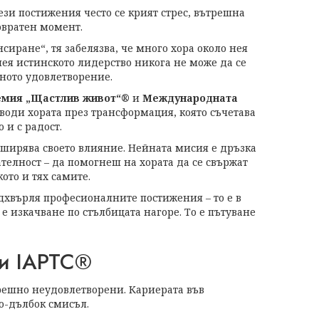
ези постижения често се крият стрес, вътрешна
овратен момент.
сиране“, тя забелязва, че много хора около нея
нея истинското лидерство никога не може да се
шното удовлетворение.
емия „Щастлив живот“®
и
Международната
 води хората през трансформация, която съчетава
 и с радост.
зширява своето влияние. Нейната мисия е дръзка
ателност – да помогнеш на хората да се свържат
ото и тях самите.
адхвърля професионалните постижения – то е в
е изкачване по стълбицата нагоре. То е пътуване
 и IAPTC®
трешно неудовлетворени. Кариерата във
о-дълбок смисъл.