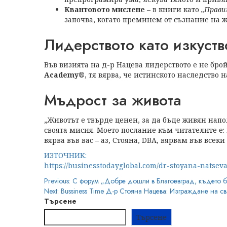
Квантовото мислене
– в книги като
„Прави
започва, когато преминем от съзнание на ж
Лидерството като изкуст
Във визията на д-р Нацева лидерството е не бро
Academy®
, тя вярва, че истинското наследство 
Мъдрост за живота
„Животът е твърде ценен, за да бъде живян напо
своята мисия. Моето послание към читателите е: 
вярва във вас – аз, Стояна, DBA, вярвам във всек
ИЗТОЧНИК:
https://businesstodayglobal.com/dr-stoyana-natsev
Post
Previous:
С форум „Добре дошли в Благоевград, където б
Next:
Bussiness Time Д-р Стояна Нацева: Изграждане на св
navigation
Търсене
Търсене