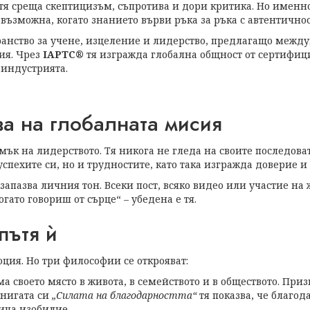
 тя среща скептицизъм, съпротива и дори критика. Но именно
възможна, когато знанието върви ръка за ръка с автентичнос
ранство за учене, изцеление и лидерство, предлагащо меж
ия. Чрез
IAPTC®
тя изгражда глобална общност от сертифиц
 индустрията.
ва на глобалната мисия
ък на лидерството. Тя никога не гледа на своите последоват
спехите си, но и трудностите, като така изгражда доверие и
апазва личния тон. Всеки пост, всяко видео или участие на
огато говориш от сърце“ – убедена е тя.
пътя ѝ
юция. Но три философии се открояват:
ма своето място в живота, в семейството и в обществото. При
книгата си
„Силата на благодарността“
тя показва, че благод
ича изобилие.