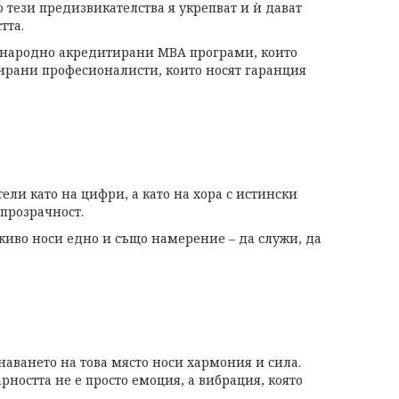
 тези предизвикателства я укрепват и ѝ дават
тта.
дународно акредитирани MBA програми, които
ирани професионалисти, които носят гаранция
ели като на цифри, а като на хора с истински
 прозрачност.
 живо носи едно и също намерение – да служи, да
знаването на това място носи хармония и сила.
арността не е просто емоция, а вибрация, която