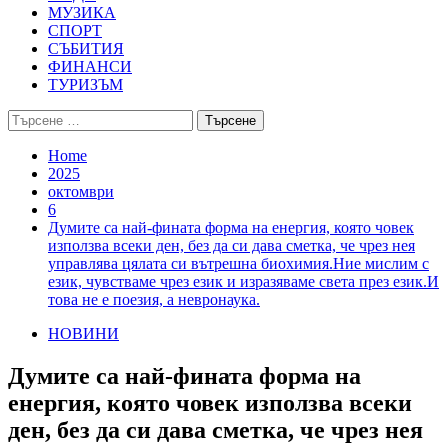
МУЗИКА
СПОРТ
СЪБИТИЯ
ФИНАНСИ
ТУРИЗЪМ
Търсене
за:
Home
2025
октомври
6
Думите са най-фината форма на енергия, която човек
използва всеки ден, без да си дава сметка, че чрез нея
управлява цялата си вътрешна биохимия.Ние мислим с
език, чувстваме чрез език и изразяваме света през език.И
това не е поезия, а невронаука.
НОВИНИ
Думите са най-фината форма на
енергия, която човек използва всеки
ден, без да си дава сметка, че чрез нея