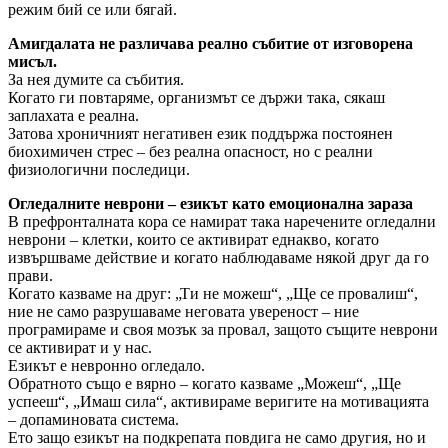
режим бий се или бягай.
Амигдалата не различава реално събитие от изговорена
мисъл.
За нея думите са събития.
Когато ги повтаряме, организмът се държи така, сякаш
заплахата е реална.
Затова хроничният негативен език поддържа постоянен
биохимичен стрес – без реална опасност, но с реални
физиологични последици.
Огледалните неврони – езикът като емоционална зараза
В префронталната кора се намират така наречените огледални
неврони – клетки, които се активират еднакво, когато
извършваме действие и когато наблюдаваме някой друг да го
прави.
Когато казваме на друг: „Ти не можеш“, „Ще се провалиш“,
ние не само разрушаваме неговата увереност – ние
програмираме и своя мозък за провал, защото същите неврони
се активират и у нас.
Езикът е невронно огледало.
Обратното също е вярно – когато казваме „Можеш“, „Ще
успееш“, „Имаш сила“, активираме веригите на мотивацията
– допаминовата система.
Ето защо езикът на подкрепата повдига не само другия, но и