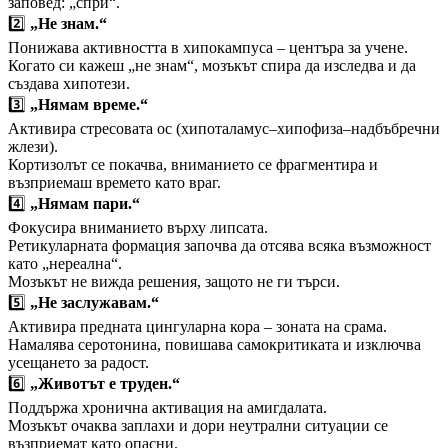
заповед: „спри“.
2️⃣
„Не знам.“
Понижава активността в хипокампуса – центъра за учене.
Когато си кажеш „не знам“, мозъкът спира да изследва и да
създава хипотези.
3️⃣
„Нямам време.“
Активира стресовата ос (хипоталамус–хипофиза–надбъбречни
жлези).
Кортизолът се покачва, вниманието се фрагментира и
възприемаш времето като враг.
4️⃣
„Нямам пари.“
Фокусира вниманието върху липсата.
Ретикуларната формация започва да отсява всяка възможност
като „нереална“.
Мозъкът не вижда решения, защото не ги търси.
5️⃣
„Не заслужавам.“
Активира предната цингуларна кора – зоната на срама.
Намалява серотонина, повишава самокритиката и изключва
усещането за радост.
6️⃣
„Животът е труден.“
Поддържа хронична активация на амигдалата.
Мозъкът очаква заплахи и дори неутрални ситуации се
възприемат като опасни.