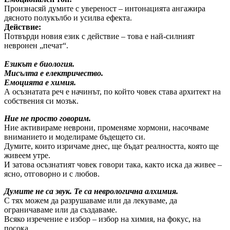
Произнасяй думите с увереност – интонацията ангажира
дясното полукълбо и усилва ефекта.
Действие:
Потвърди новия език с действие – това е най-силният
невронен „печат“.
Езикът е биология.
Мисълта е електричество.
Емоцията е химия.
А осъзнатата реч е начинът, по който човек става архитект на
собствения си мозък.
Ние не просто говорим.
Ние активираме неврони, променяме хормони, насочваме
вниманието и моделираме бъдещето си.
Думите, които изричаме днес, ще бъдат реалността, която ще
живеем утре.
И затова осъзнатият човек говори така, както иска да живее –
ясно, отговорно и с любов.
Думите не са звук. Те са неврологична алхимия.
С тях можем да разрушаваме или да лекуваме, да
ограничаваме или да създаваме.
Всяко изречение е избор – избор на химия, на фокус, на
посока.