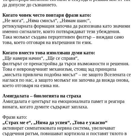
да допусне до съзнанието.
Когато човек често повтаря фрази като:
„Не мога“, „Няма смисъл“, „Нямам шанс“,
ретикуларната формация започва да разпознава като значими
именно сигналите, които потвърждават тези убеждения.
Така мозъкът създава перцептивен филтър – виждаш само
това, което отговаря на вътрешния ти език.
Когато вместо това използваш думи като:
„Ще намеря начин“, „Ще се справя“,
филтърът се пренастройва да търси възможности и решения.
Това е невронаучният механизъм, стоящ зад принципа
„мисълта привлича подобна мисъл“ – не защото Вселената се
наглася по нас, а защото мозъкът ни започва да вижда онова,
което отговаря на езика ни.
Амигдалата – биологията на страха
Амигдалата е центърът на емоционалната памет и реагира
винаги, когато думите съдържат заплаха.
Фрази като:
„Страх ме е“, „Няма да успея“, „Това е ужасно“
активират симпатиковата нервна система, увеличават
сърдечния ритъм, повишават кортизола и поставят тялото в