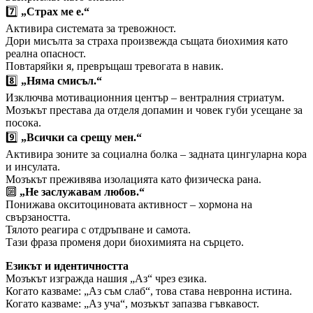
7️⃣
„Страх ме е.“
Активира системата за тревожност.
Дори мисълта за страха произвежда същата биохимия като
реална опасност.
Повтаряйки я, превръщаш тревогата в навик.
8️⃣
„Няма смисъл.“
Изключва мотивационния център – вентралния стриатум.
Мозъкът престава да отделя допамин и човек губи усещане за
посока.
9️⃣
„Всички са срещу мен.“
Активира зоните за социална болка – задната цингуларна кора
и инсулата.
Мозъкът преживява изолацията като физическа рана.
🔟
„Не заслужавам любов.“
Понижава окситоциновата активност – хормона на
свързаността.
Тялото реагира с отдръпване и самота.
Тази фраза променя дори биохимията на сърцето.
Езикът и идентичността
Мозъкът изгражда нашия „Аз“ чрез езика.
Когато казваме: „Аз съм слаб“, това става невронна истина.
Когато казваме: „Аз уча“, мозъкът запазва гъвкавост.