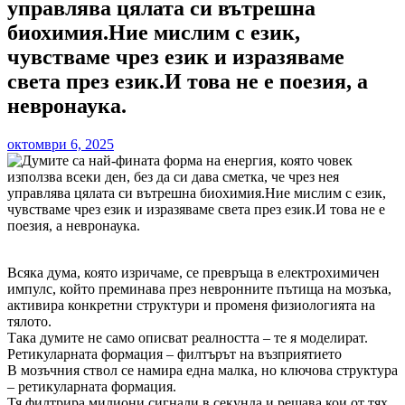
управлява цялата си вътрешна
биохимия.Ние мислим с език,
чувстваме чрез език и изразяваме
света през език.И това не е поезия, а
невронаука.
октомври 6, 2025
Всяка дума, която изричаме, се превръща в електрохимичен
импулс, който преминава през невронните пътища на мозъка,
активира конкретни структури и променя физиологията на
тялото.
Така думите не само описват реалността – те я моделират.
Ретикуларната формация – филтърът на възприятието
В мозъчния ствол се намира една малка, но ключова структура
– ретикуларната формация.
Тя филтрира милиони сигнали в секунда и решава кои от тях