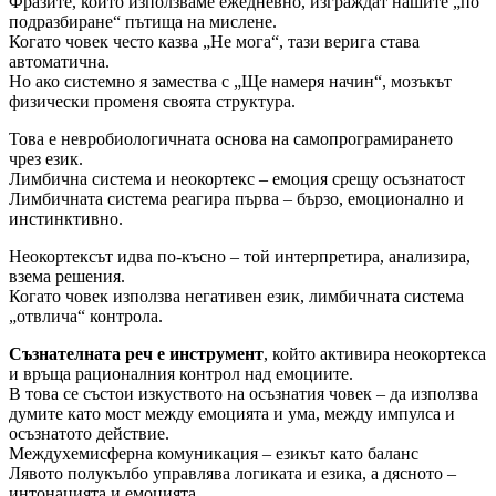
Фразите, които използваме ежедневно, изграждат нашите „по
подразбиране“ пътища на мислене.
Когато човек често казва „Не мога“, тази верига става
автоматична.
Но ако системно я замества с „Ще намеря начин“, мозъкът
физически променя своята структура.
Това е невробиологичната основа на самопрограмирането
чрез език.
Лимбична система и неокортекс – емоция срещу осъзнатост
Лимбичната система реагира първа – бързо, емоционално и
инстинктивно.
Неокортексът идва по-късно – той интерпретира, анализира,
взема решения.
Когато човек използва негативен език, лимбичната система
„отвлича“ контрола.
Съзнателната реч е инструмент
, който активира неокортекса
и връща рационалния контрол над емоциите.
В това се състои изкуството на осъзнатия човек – да използва
думите като мост между емоцията и ума, между импулса и
осъзнатото действие.
Междухемисферна комуникация – езикът като баланс
Лявото полукълбо управлява логиката и езика, а дясното –
интонацията и емоцията.