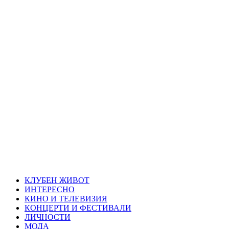
Skip
Благоевград
to
content
през нощта
Всичко около Благоевград и нощният живот можете да
намерите тук
Primary
Благоевград през нощта
Menu
КЛУБЕН ЖИВОТ
ИНТЕРЕСНО
КИНО И ТЕЛЕВИЗИЯ
КОНЦЕРТИ И ФЕСТИВАЛИ
ЛИЧНОСТИ
МОДА