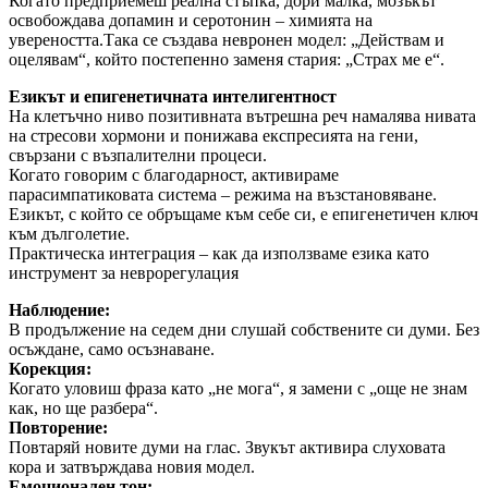
Когато предприемеш реална стъпка, дори малка, мозъкът
освобождава допамин и серотонин – химията на
увереността.Така се създава невронен модел: „Действам и
оцелявам“, който постепенно заменя стария: „Страх ме е“.
Езикът и епигенетичната интелигентност
На клетъчно ниво позитивната вътрешна реч намалява нивата
на стресови хормони и понижава експресията на гени,
свързани с възпалителни процеси.
Когато говорим с благодарност, активираме
парасимпатиковата система – режима на възстановяване.
Езикът, с който се обръщаме към себе си, е епигенетичен ключ
към дълголетие.
Практическа интеграция – как да използваме езика като
инструмент за неврорегулация
Наблюдение:
В продължение на седем дни слушай собствените си думи. Без
осъждане, само осъзнаване.
Корекция:
Когато уловиш фраза като „не мога“, я замени с „още не знам
как, но ще разбера“.
Повторение:
Повтаряй новите думи на глас. Звукът активира слуховата
кора и затвърждава новия модел.
Емоционален тон: