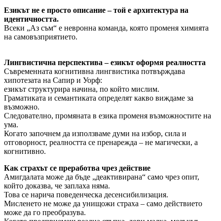
Езикът не е просто описание – той е архитектура на
идентичността.
Всеки „Аз съм“ е невронна команда, която променя химията
на самовъзприятието.
Лингвистична перспектива – езикът оформя реалността
Съвременната когнитивна лингвистика потвърждава
хипотезата на Сапир и Уорф:
езикът структурира начина, по който мислим.
Граматиката и семантиката определят какво виждаме за
възможно.
Следователно, промяната в езика променя възможностите на
ума.
Когато започнем да използваме думи на избор, сила и
отговорност, реалността се пренарежда – не магически, а
когнитивно.
Как страхът се преработва чрез действие
Амигдалата може да бъде „деактивирана“ само чрез опит,
който доказва, че заплаха няма.
Това се нарича поведенческа десенсибилизация.
Мисленето не може да унищожи страха – само действието
може да го преобразува.