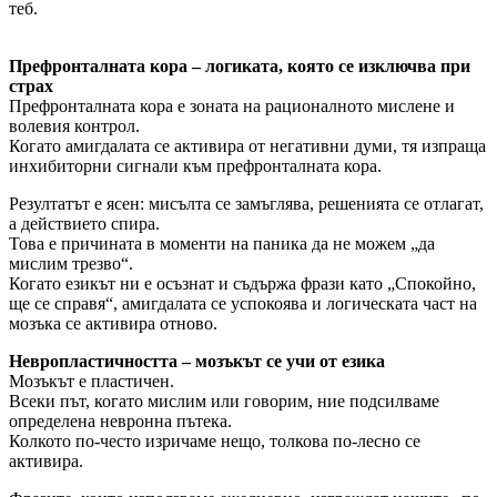
теб.
Префронталната кора – логиката, която се изключва при
страх
Префронталната кора е зоната на рационалното мислене и
волевия контрол.
Когато амигдалата се активира от негативни думи, тя изпраща
инхибиторни сигнали към префронталната кора.
Резултатът е ясен: мисълта се замъглява, решенията се отлагат,
а действието спира.
Това е причината в моменти на паника да не можем „да
мислим трезво“.
Когато езикът ни е осъзнат и съдържа фрази като „Спокойно,
ще се справя“, амигдалата се успокоява и логическата част на
мозъка се активира отново.
Невропластичността – мозъкът се учи от езика
Мозъкът е пластичен.
Всеки път, когато мислим или говорим, ние подсилваме
определена невронна пътека.
Колкото по-често изричаме нещо, толкова по-лесно се
активира.