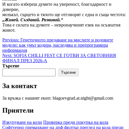
И когато избереш думите на увереност, благодарност и
доверие,
мозъкът, сърцето и тялото ще отговорят с една и съща честота:
„Живей. Създавай. Развивай.“
Това е силата на думите – невронаучният език на осъзнатия
живот.
Post
Previous:
Генетичното предаване на мислите и родовите
модели: как умът кодира, наследява и препрограмира
navigation
информация
Next:
SOFIA CHILLI FEST СЕ ГОТВИ ЗА СВЕТОВНИЯ
ФИНАЛ ПРЕЗ 2026-А
Търсене
Търсене
За контакт
За връзка с нашият екип: blagoevgrad.at.night@gmail.com
Приятели
Изкупуване на коли
Проверка преди покупка на кола
Софтуерно премахване на дпф филтър
преглед на кола преди