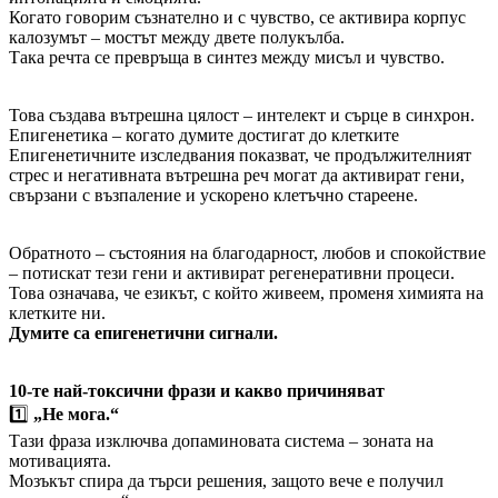
Когато говорим съзнателно и с чувство, се активира корпус
калозумът – мостът между двете полукълба.
Така речта се превръща в синтез между мисъл и чувство.
Това създава вътрешна цялост – интелект и сърце в синхрон.
Епигенетика – когато думите достигат до клетките
Епигенетичните изследвания показват, че продължителният
стрес и негативната вътрешна реч могат да активират гени,
свързани с възпаление и ускорено клетъчно стареене.
Обратното – състояния на благодарност, любов и спокойствие
– потискат тези гени и активират регенеративни процеси.
Това означава, че езикът, с който живеем, променя химията на
клетките ни.
Думите са епигенетични сигнали.
10-те най-токсични фрази и какво причиняват
1️⃣
„Не мога.“
Тази фраза изключва допаминовата система – зоната на
мотивацията.
Мозъкът спира да търси решения, защото вече е получил