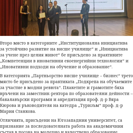
Второ място в категориите „Институционална инициатива
за устойчиво развитие на висше училище“ и „Инициатива
за учене през целия живот“ бе присъдено за практиките
„Компетенции в иновативни екоенергийни технологии“ и
„Иновативни подходи на обучение и образование“.
В категорията „Партньорство висше училище – бизнес“ трето
място бе присъдено за практиката „Подкрепа на обучаемите
за участие в модни ревюта“. Плакетите и грамотите бяха
връчени на заместник-ректора по образователни дейности –
бакалавърски програми и акредитация проф. д-р Вяра
Кюрова и ръководителя на катедра „Туризъм“ проф. д-р
Мария Станкова.
Отличията, присъдени на Югозападния университет, са
признание за последователната работа на академичния
състав в посока на модерно и качествено образование,