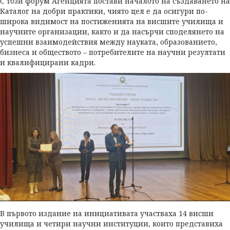
С този форум Агенцията постави началото на създаването на
Каталог на добри практики, чиято цел е да осигури по-
широка видимост на постиженията на висшите училища и
научните организации, както и да насърчи споделянето на
успешни взаимодействия между науката, образованието,
бизнеса и обществото – потребителите на научни резултати
и квалифицирани кадри.
В първото издание на инициативата участваха 14 висши
училища и четири научни институции, които представиха