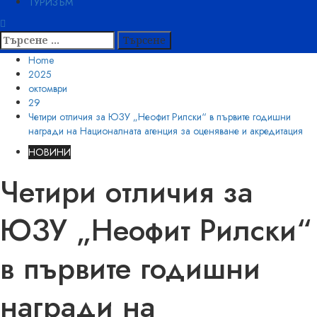
ТУРИЗЪМ
Търсене
за:
Home
2025
октомври
29
Четири отличия за ЮЗУ „Неофит Рилски“ в първите годишни
награди на Националната агенция за оценяване и акредитация
НОВИНИ
Четири отличия за
ЮЗУ „Неофит Рилски“
в първите годишни
награди на