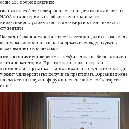
общо 137 добри практики.
Оценяването беше извършено от Консултативния съвет на
НАОА по критерии като обществена значимост,
иновативност, устойчивост и ангажираност на бизнеса и
студентите.
Награди бяха присъдени в шест категории, като всяка от тях
отличава конкретен аспект на връзката между науката,
образованието и обществото.
Югозападният университет „Неофит Рилски“ беше отличен
в четири категории. Престижната първа награда в
категорията „Практика за ангажиране на студенти и млади
учени“ университетът получи за практиката „Организиране
на съвместни научни форуми и състезание по български
език“.