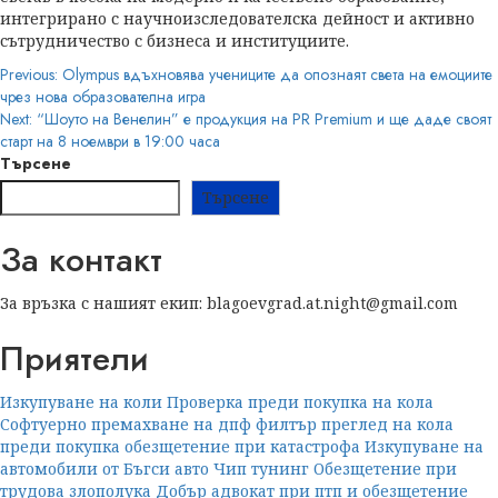
интегрирано с научноизследователска дейност и активно
сътрудничество с бизнеса и институциите.
Post
Previous:
Olympus вдъхновява учениците да опознаят света на емоциите
чрез нова образователна игра
navigation
Next:
“Шоуто на Венелин” е продукция на PR Premium и ще даде своят
старт на 8 ноември в 19:00 часа
Търсене
Търсене
За контакт
За връзка с нашият екип: blagoevgrad.at.night@gmail.com
Приятели
Изкупуване на коли
Проверка преди покупка на кола
Софтуерно премахване на дпф филтър
преглед на кола
преди покупка
обезщетение при катастрофа
Изкупуване на
автомобили от Бъгси авто
Чип тунинг
Обезщетение при
трудова злополука
Добър адвокат при птп и обезщетение