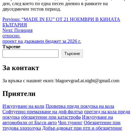
ден, след което по една песен дневно в рамките на
двуседмичен тестов период.
Post
Previous:
“MADE IN EU” ОТ 21 НОЕМВРИ В КИНАТА
БЪЛГАРИЯ
navigation
Next:
Позиция
относно
проект на държавен бюджет за 2026 г.
Търсене
Търсене
За контакт
За връзка с нашият екип: blagoevgrad.at.night@gmail.com
Приятели
Изкупуване на коли
Проверка преди покупка на кола
Софтуерно премахване на дпф филтър
преглед на кола преди
покупка
обезщетение при катастрофа
Изкупуване на
автомобили от Бъгси авто
Чип тунинг
Обезщетение при
трудова злополука
Добър адвокат при птп и обезщетение