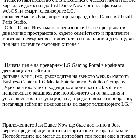
хора да се докоснат до Just Dance Now чрез платформата
webOS на смарт телевизорите LG,“
споделя Амели Луве, директор на бранда Just Dance в Ubisoft
Paris Studio.
„С Just Dance Now смарт телевизорите LG се превръщат в
динамично пространство, където семейството и приятелите
могат да превърнат всекидневната си в дансинг и да танцуват
под най-големите световни хитове.“
„Нашата цел е да превърнем LG Gaming Portal в крайната
дестинация за гейминг,“
допълва Крис Джо, ръководител на звеното webOS Platform
Business Center в LG Media Entertainment Solution Company.
„Чрез партньорства с водещи компании като Ubisoft ние
непрекъснато разширяваме портфолиото си от заглавия и
усъвършенствани функции, за да предоставим разнообразни,
потапящи гейминг изживявания на смарт телевизорите LG.“
Приложението Just Dance Now ще бъде достъпно в бета
версия преди официалното си стартиране в избрани пазари.
Потребителите ще могат да изпробват три песни още в първия