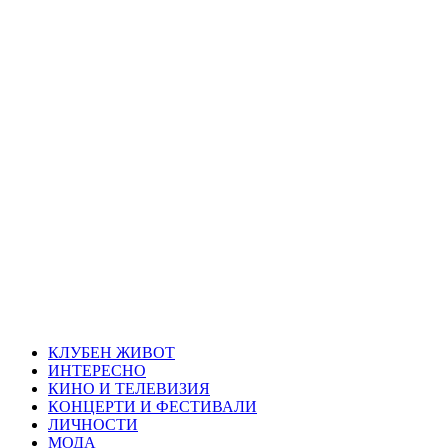
Skip
Благоевград
to
content
през нощта
Всичко около Благоевград и нощният живот можете да
намерите тук
Primary
Благоевград през нощта
Menu
КЛУБЕН ЖИВОТ
ИНТЕРЕСНО
КИНО И ТЕЛЕВИЗИЯ
КОНЦЕРТИ И ФЕСТИВАЛИ
ЛИЧНОСТИ
МОДА