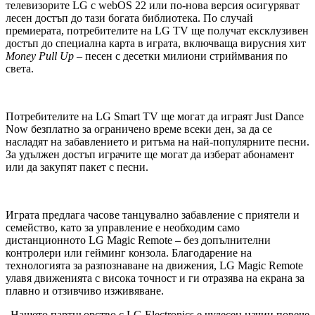
телевизорите LG с webOS 22 или по-нова версия осигуряват
лесен достъп до тази богата библиотека. По случай
премиерата, потребителите на LG TV ще получат ексклузивен
достъп до специална карта в играта, включваща вирусния хит
Money Pull Up
– песен с десетки милиони стриймвания по
света.
Потребителите на LG Smart TV ще могат да играят Just Dance
Now безплатно за ограничено време всеки ден, за да се
насладят на забавлението и ритъма на най-популярните песни.
За удължен достъп играчите ще могат да изберат абонамент
или да закупят пакет с песни.
Играта предлага часове танцувално забавление с приятели и
семейство, като за управление е необходим само
дистанционното LG Magic Remote – без допълнителни
контролери или гейминг конзола. Благодарение на
технологията за разпознаване на движения, LG Magic Remote
улавя движенията с висока точност и ги отразява на екрана за
плавно и отзивчиво изживяване.
„Нашето партньорство с LG Electronics е чудесен начин повече