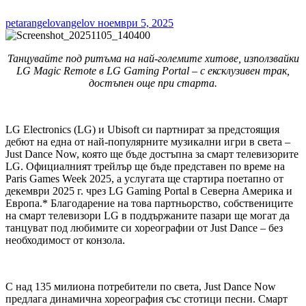
petarangelovangelov
ноември 5, 2025
Танцувайте под ритъма на най-големите хитове, използвайки
LG Magic Remote в LG Gaming Portal – с ексклузивен трак,
достъпен още при старта.
LG Electronics (LG) и Ubisoft си партнират за предстоящия
дебют на една от най-популярните музикални игри в света –
Just Dance Now, която ще бъде достъпна за смарт телевизорите
LG. Официалният трейлър ще бъде представен по време на
Paris Games Week 2025, а услугата ще стартира поетапно от
декември 2025 г. чрез LG Gaming Portal в Северна Америка и
Европа.* Благодарение на това партньорство, собствениците
на смарт телевизори LG в поддържаните пазари ще могат да
танцуват под любимите си хореографии от Just Dance – без
необходимост от конзола.
С над 135 милиона потребители по света, Just Dance Now
предлага динамична хореография със стотици песни. Смарт