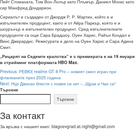
Пейт Стоманата, Том Вон-Лолър като Плъмър, Даниел Монкс като
сир Манфред Дондарион.
Сериалът е създаден от Джордж Р. Р. Мартин, който е и
изпълнителен продуцент, както и от Айра Паркър, която е и
шоурънър и изпълнителен продуцент. Сред изпълнителните
продуценти са още Сара Брадшоу, Оуен Харис, Райън Кондал и
Винс Джерардис. Режисурата е дело на Оуен Харис и Сара Адина
Смит.
„Рицарят на Седемте кралства“ е с премиерата е на 19 януари
в стрийминг платформата HBO Max.
Post
Previous:
РЕВЮ| realme GT 8 Pro – новият смел играч при
флагманите през 2025 година
navigation
Next:
Нур Джихан блести с новия си хит – „Щрак и Чао си“
Търсене
Търсене
За контакт
За връзка с нашият екип: blagoevgrad.at.night@gmail.com