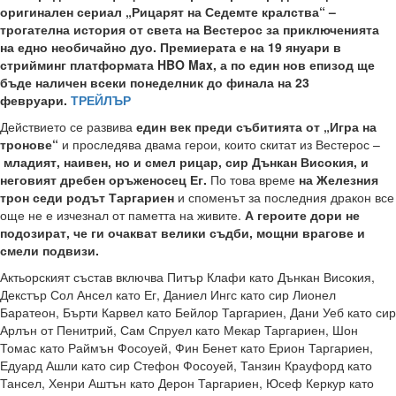
оригинален сериал „Рицарят на Седемте кралства“ –
трогателна история от света на Вестерос за приключенията
на едно необичайно дуо. Премиерата е на 19 януари в
стрийминг платформата HBO Max, а по един нов епизод ще
бъде наличен всеки понеделник до финала на 23
февруари.
ТРЕЙЛЪР
Действието се развива
един век преди събитията от „Игра на
тронове“
и проследява двама герои, които скитат из Вестерос –
младият, наивен, но и смел рицар, сир Дънкан Високия, и
неговият дребен оръженосец Ег.
По това време
на Железния
трон седи родът Таргариен
и споменът за последния дракон все
още не е изчезнал от паметта на живите.
А героите дори не
подозират, че ги очакват велики съдби, мощни врагове и
смели подвизи.
Актьорският състав включва Питър Клафи като Дънкан Високия,
Декстър Сол Ансел като Ег, Даниел Ингс като сир Лионел
Баратеон, Бърти Карвел като Бейлор Таргариен, Дани Уеб като сир
Арлън от Пенитрий, Сам Спруел като Мекар Таргариен, Шон
Томас като Раймън Фосоуей, Фин Бенет като Ерион Таргариен,
Едуард Ашли като сир Стефон Фосоуей, Танзин Крауфорд като
Тансел, Хенри Аштън като Дерон Таргариен, Юсеф Керкур като