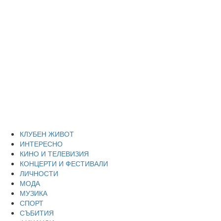
Skip
Благоевград
to
content
през нощта
Всичко около Благоевград и нощният живот можете да
намерите тук
Primary
Благоевград през нощта
Menu
КЛУБЕН ЖИВОТ
ИНТЕРЕСНО
КИНО И ТЕЛЕВИЗИЯ
КОНЦЕРТИ И ФЕСТИВАЛИ
ЛИЧНОСТИ
МОДА
МУЗИКА
СПОРТ
СЪБИТИЯ