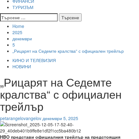
ФИНАНСИ
ТУРИЗЪМ
Търсене
за:
Home
2025
декември
5
„Рицарят на Седемте кралства“ с официален трейлър
КИНО И ТЕЛЕВИЗИЯ
НОВИНИ
„Рицарят на Седемте
кралства“ с официален
трейлър
petarangelovangelov
декември 5, 2025
HBO представи официалния трейлър на предстоящия