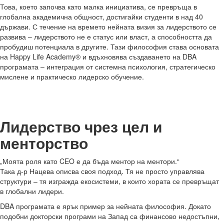
Това, което започва като малка инициатива, се превръща в
глобална академична общност, достигайки студенти в над 40
държави. С течение на времето нейната визия за лидерството се
развива – лидерството не е статус или власт, а способността да
пробудиш потенциала в другите. Тази философия става основата
на Happy Life Academy® и вдъхновява създаването на DBA
програмата – интеграция от системна психология, стратегическо
мислене и практическо лидерско обучение.
Лидерство чрез цел и
менторство
„Моята роля като CEO е да бъда ментор на ментори.“
Така д-р Нацева описва своя подход. Тя не просто управлява
структури – тя изгражда екосистеми, в които хората се превръщат
в глобални лидери.
DBA програмата е ярък пример за нейната философия. Докато
подобни докторски програми на Запад са финансово недостъпни,