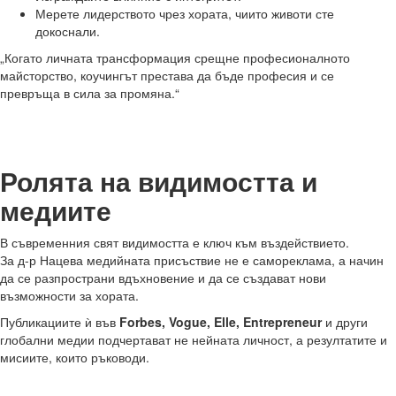
Мерете лидерството чрез хората, чиито животи сте
докоснали.
„Когато личната трансформация срещне професионалното
майсторство, коучингът престава да бъде професия и се
превръща в сила за промяна.“
Ролята на видимостта и
медиите
В съвременния свят видимостта е ключ към въздействието.
За д-р Нацева медийната присъствие не е самореклама, а начин
да се разпространи вдъхновение и да се създават нови
възможности за хората.
Публикациите ѝ във
Forbes, Vogue, Elle, Entrepreneur
и други
глобални медии подчертават не нейната личност, а резултатите и
мисиите, които ръководи.