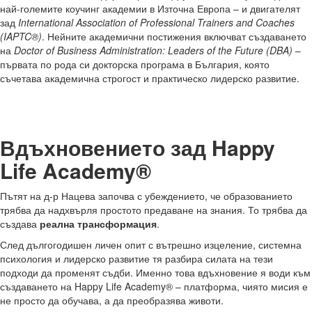
най-големите коучинг академии в Източна Европа – и двигателят
зад
International Association of Professional Trainers and Coaches
(IAPTC®)
. Нейните академични постижения включват създаването
на
Doctor of Business Administration: Leaders of the Future (DBA)
–
първата по рода си докторска програма в България, която
съчетава академична строгост и практическо лидерско развитие.
Вдъхновението зад Happy
Life Academy®
Пътят на д-р Нацева започва с убеждението, че образованието
трябва да надхвърля простото предаване на знания. То трябва да
създава
реална трансформация
.
След дългогодишен личен опит с вътрешно изцеление, системна
психология и лидерско развитие тя разбира силата на тези
подходи да променят съдби. Именно това вдъхновение я води към
създаването на Happy Life Academy® – платформа, чиято мисия е
не просто да обучава, а да преобразява животи.