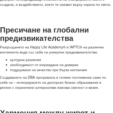
създала, и въздействието, което те оказват върху хората по света.
Пресичане на глобални
предизвикателства
Разгръщането на Happy Life Academy® и IAPTC® на различни
континенти води със себе си уникални предизвикателства:
културни различия
необходимост от изграждане на доверие
поддържане на качество при бърза експанзия
Създаването на DBA програмата е голямо постижение само по
себе си – интегрирането на докторско бизнес образование в
регион с ограничени алтернативи изисква смелост и визия.
Хармония между живот и