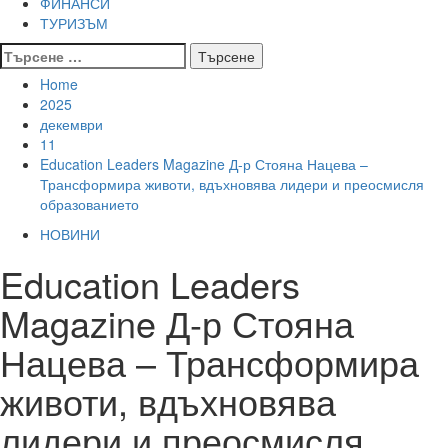
ФИНАНСИ
ТУРИЗЪМ
Търсене
за:
Home
2025
декември
11
Education Leaders Magazine Д-р Стояна Нацева –
Трансформира животи, вдъхновява лидери и преосмисля
образованието
НОВИНИ
Education Leaders
Magazine Д-р Стояна
Нацева – Трансформира
животи, вдъхновява
лидери и преосмисля