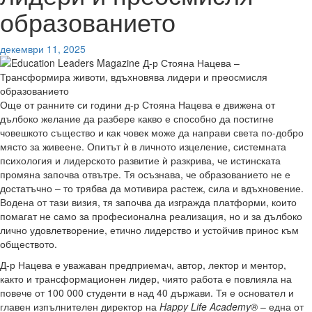
образованието
декември 11, 2025
Още от ранните си години д-р Стояна Нацева е движена от
дълбоко желание да разбере какво е способно да постигне
човешкото същество и как човек може да направи света по-добро
място за живеене. Опитът ѝ в личното изцеление, системната
психология и лидерското развитие ѝ разкрива, че истинската
промяна започва отвътре. Тя осъзнава, че образованието не е
достатъчно – то трябва да мотивира растеж, сила и вдъхновение.
Водена от тази визия, тя започва да изгражда платформи, които
помагат не само за професионална реализация, но и за дълбоко
лично удовлетворение, етично лидерство и устойчив принос към
обществото.
Д-р Нацева е уважаван предприемач, автор, лектор и ментор,
както и трансформационен лидер, чиято работа е повлияла на
повече от 100 000 студенти в над 40 държави. Тя е основател и
главен изпълнителен директор на
Happy Life Academy®
– една от