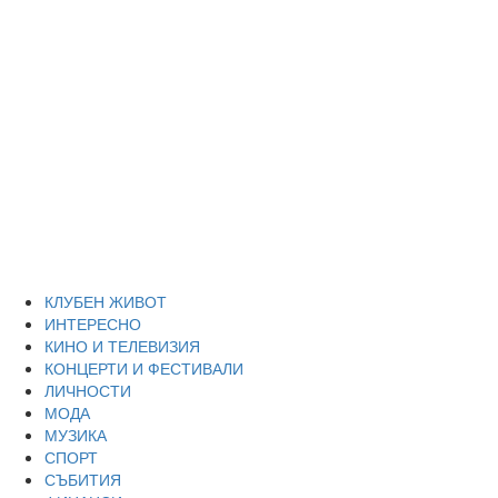
Skip
Благоевград
to
content
през нощта
Всичко около Благоевград и нощният живот можете да
намерите тук
Primary
Благоевград през нощта
Menu
КЛУБЕН ЖИВОТ
ИНТЕРЕСНО
КИНО И ТЕЛЕВИЗИЯ
КОНЦЕРТИ И ФЕСТИВАЛИ
ЛИЧНОСТИ
МОДА
МУЗИКА
СПОРТ
СЪБИТИЯ