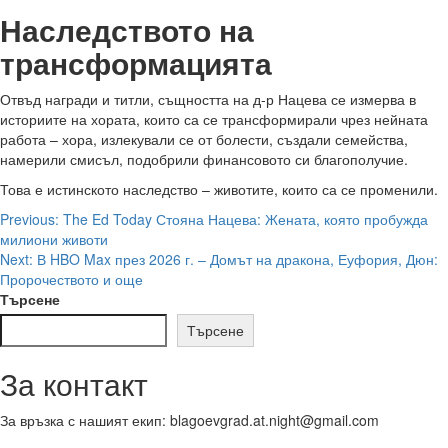
Наследството на
трансформацията
Отвъд награди и титли, същността на д-р Нацева се измерва в
историите на хората, които са се трансформирали чрез нейната
работа – хора, излекували се от болести, създали семейства,
намерили смисъл, подобрили финансовото си благополучие.
Това е истинското наследство – животите, които са се променили.
Post
Previous:
The Ed Today Стояна Нацева: Жената, която пробужда
милиони животи
navigation
Next:
В HBO Max през 2026 г. – Домът на дракона, Еуфория, Дюн:
Пророчеството и още
Търсене
Търсене
За контакт
За връзка с нашият екип: blagoevgrad.at.night@gmail.com