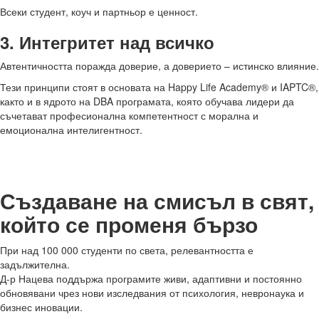
Всеки студент, коуч и партньор е ценност.
3. Интегритет над всичко
Автентичността поражда доверие, а доверието – истинско влияние.
Тези принципи стоят в основата на Happy Life Academy® и IAPTC®,
както и в ядрото на DBA програмата, която обучава лидери да
съчетават професионална компетентност с морална и
емоционална интелигентност.
Създаване на смисъл в свят,
който се променя бързо
При над 100 000 студенти по света, релевантността е
задължителна.
Д-р Нацева поддържа програмите живи, адаптивни и постоянно
обновявани чрез нови изследвания от психология, невронаука и
бизнес иновации.