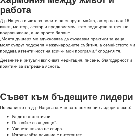
работа
Д-р Нацева съчетава ролите на съпруга, майка, автор на над 15
книги, ментор, лектор и предприемач, като поддържа вътрешно
подравняване, а не просто баланс.
„Моята дъщеря ме вдъхновява да създавам практики за деца,
моят съпруг подкрепя международните събития, а семейството ми
придава автентичност на всички мои програми,“ споделя тя.
Дневните ѝ ритуали включват медитация, писане, благодарност и
практики за вътрешна яснота.
Съвет към бъдещите лидери
Посланието на д-р Нацева към новото поколение лидери е ясно:
Бъдете автентични.
Познайте своя „защо“.
Ученето никога не спира.
Изграждайте влияние с интегритет.