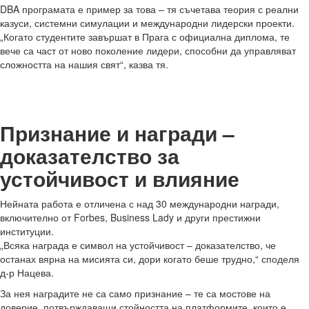
DBA програмата е пример за това – тя съчетава теория с реални
казуси, системни симулации и международни лидерски проекти.
„Когато студентите завършат в Прага с официална диплома, те
вече са част от ново поколение лидери, способни да управляват
сложността на нашия свят“, казва тя.
Признание и награди –
доказателство за
устойчивост и влияние
Нейната работа е отличена с над 30 международни награди,
включително от Forbes, Business Lady и други престижни
институции.
„Всяка награда е символ на устойчивост – доказателство, че
останах вярна на мисията си, дори когато беше трудно,“ споделя
д-р Нацева.
За нея наградите не са само признание – те са мостове на
доверие, потвърждаващи стойността на платформите, които е