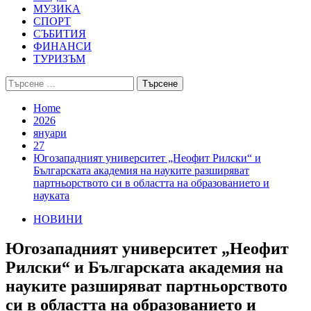
МУЗИКА
СПОРТ
СЪБИТИЯ
ФИНАНСИ
ТУРИЗЪМ
Търсене
за:
Home
2026
януари
27
Югозападният университет „Неофит Рилски“ и
Българската академия на науките разширяват
партньорството си в областта на образованието и
науката
НОВИНИ
Югозападният университет „Неофит
Рилски“ и Българската академия на
науките разширяват партньорството
си в областта на образованието и