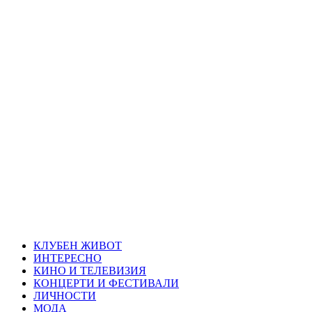
Skip
Благоевград
to
content
през нощта
Всичко около Благоевград и нощният живот можете да
намерите тук
Primary
Благоевград през нощта
Menu
КЛУБЕН ЖИВОТ
ИНТЕРЕСНО
КИНО И ТЕЛЕВИЗИЯ
КОНЦЕРТИ И ФЕСТИВАЛИ
ЛИЧНОСТИ
МОДА