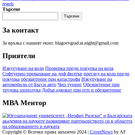
navigation
regels
Търсене
Търсене
За контакт
За връзка с нашият екип: blagoevgrad.at.night@gmail.com
Приятели
Изкупуване на коли
Проверка преди покупка на кола
Софтуерно премахване на дпф филтър
преглед на кола преди
покупка
обезщетение при катастрофа
Изкупуване на
автомобили от Бъгси авто
Чип тунинг
Обезщетение при
трудова злополука
Добър адвокат при птп и обезщетение
МВА Ментор
Copyright © Всички права запазени 2024
|
CoverNews
by AF