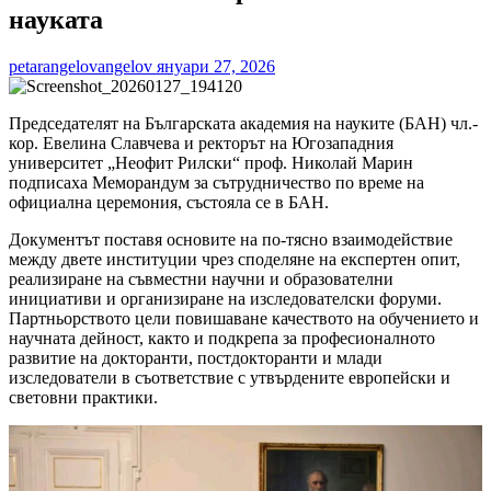
науката
petarangelovangelov
януари 27, 2026
Председателят на Българската академия на науките (БАН) чл.-
кор. Евелина Славчева и ректорът на Югозападния
университет „Неофит Рилски“ проф. Николай Марин
подписаха Меморандум за сътрудничество по време на
официална церемония, състояла се в БАН.
Документът поставя основите на по-тясно взаимодействие
между двете институции чрез споделяне на експертен опит,
реализиране на съвместни научни и образователни
инициативи и организиране на изследователски форуми.
Партньорството цели повишаване качеството на обучението и
научната дейност, както и подкрепа за професионалното
развитие на докторанти, постдокторанти и млади
изследователи в съответствие с утвърдените европейски и
световни практики.