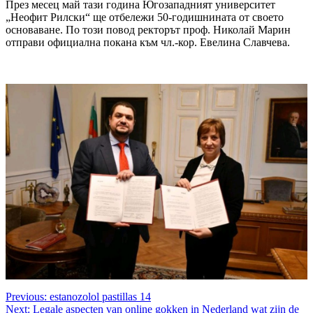
През месец май тази година Югозападният университет
„Неофит Рилски“ ще отбележи 50-годишнината от своето
основаване. По този повод ректорът проф. Николай Марин
отправи официална покана към чл.-кор. Евелина Славчева.
Post
Previous:
estanozolol pastillas 14
Next:
Legale aspecten van online gokken in Nederland wat zijn de