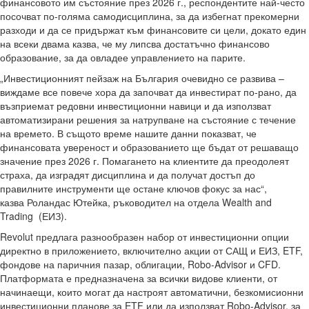
финансовото им състояние през 2026 г., респондентите най-често
посочват по-голяма самодисциплина, за да избегнат прекомерни
разходи и да се придържат към финансовите си цели, докато един
на всеки двама казва, че му липсва достатъчно финансово
образование, за да овладее управлението на парите.
„Инвестиционният пейзаж на България очевидно се развива –
виждаме все повече хора да започват да инвестират по-рано, да
възприемат редовни инвестиционни навици и да използват
автоматизирани решения за натрупване на състояние с течение
на времето. В същото време нашите данни показват, че
финансовата увереност и образованието ще бъдат от решаващо
значение през 2026 г. Помагането на клиентите да преодолеят
страха, да изградят дисциплина и да получат достъп до
правилните инструменти ще остане ключов фокус за нас“,
казва Роландас Ютейка, ръководител на отдела Wealth and
Trading (ЕИЗ).
Revolut предлага разнообразен набор от инвестиционни опции
директно в приложението, включително акции от САЩ и ЕИЗ, ETF,
фондове на паричния пазар, облигации, Robo-Advisor и CFD.
Платформата е предназначена за всички видове клиенти, от
начинаещи, които могат да настроят автоматични, безкомисионни
инвестиционни планове за ETF или да използват Robo-Advisor, за