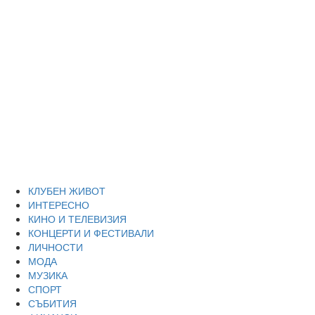
Skip
Благоевград
to
content
през нощта
Всичко около Благоевград и нощният живот можете да
намерите тук
Primary
Благоевград през нощта
Menu
КЛУБЕН ЖИВОТ
ИНТЕРЕСНО
КИНО И ТЕЛЕВИЗИЯ
КОНЦЕРТИ И ФЕСТИВАЛИ
ЛИЧНОСТИ
МОДА
МУЗИКА
СПОРТ
СЪБИТИЯ