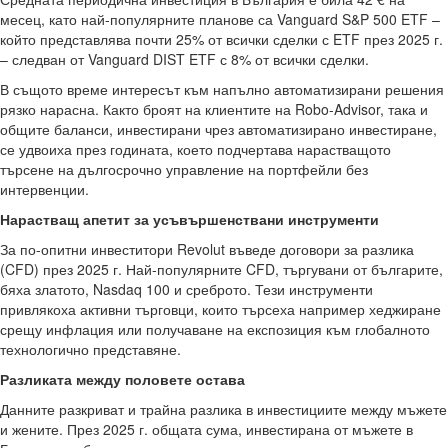
месец, като най-популярните планове са Vanguard S&P 500 ETF –
който представлява почти 25% от всички сделки с ETF през 2025 г.
– следван от Vanguard DIST ETF с 8% от всички сделки.
В същото време интересът към напълно автоматизирани решения
рязко нарасна. Както броят на клиентите на Robo-Advisor, така и
общите баланси, инвестирани чрез автоматизирано инвестиране,
се удвоиха през годината, което подчертава нарастващото
търсене на дългосрочно управление на портфейли без
интервенции.
Нарастващ апетит за усъвършенствани инструменти
За по-опитни инвеститори Revolut въведе договори за разлика
(CFD) през 2025 г. Най-популярните CFD, търгувани от българите,
бяха златото, Nasdaq 100 и среброто. Тези инструменти
привлякоха активни търговци, които търсеха например хеджиране
срещу инфлация или получаване на експозиция към глобалното
технологично представяне.
Разликата между половете остава
Данните разкриват и трайна разлика в инвестициите между мъжете
и жените. През 2025 г. общата сума, инвестирана от мъжете в