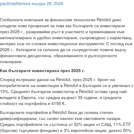
paulinashtereva
януари 28, 2026
Глобалната компания за финансови технологии Revolut днес
сподели нови прозрения за това как българите са инвестирали
през 2025 г., разкривайки ръст в участието и преминаване към
автоматизирано и удобно инвестиране, съпроводено с нарастващ
интерес към по-сложни инвестиционни инструменти. С поглед към
2026 г., българите са склонни да се съсредоточат повече върху
финансовата дисциплина, образованието и дългосрочното
планиране.
Как българите инвестираха през 2025 г.
Според вътрешни данни на Revolut, през 2025 г. броят на
потребителите на инвестиции в Revolut в България се е увеличил с
15%. Средният български инвеститор в Revolut остава сред най-
младите в Европа, със средна възраст 35 години, а средната
стойност на портфейла е 4155 €.
Българските портфейли в Revolut бяха до голяма степен
диверсифицирани, със силен наклон към световните пазари.
Средно портфейлите се състояха от 32% акции от САЩ, 11% ETF
(борсово търгувани фондове) и 3% европейски акции, докато 50%