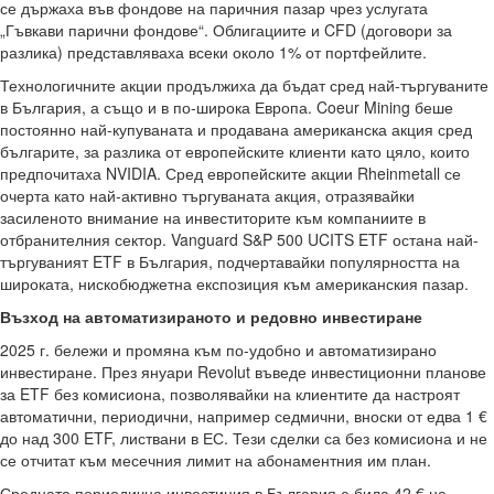
се държаха във фондове на паричния пазар чрез услугата
„Гъвкави парични фондове“. Облигациите и CFD (договори за
разлика) представляваха всеки около 1% от портфейлите.
Технологичните акции продължиха да бъдат сред най-търгуваните
в България, а също и в по-широка Европа. Coeur Mining беше
постоянно най-купуваната и продавана американска акция сред
българите, за разлика от европейските клиенти като цяло, които
предпочитаха NVIDIA. Сред европейските акции Rheinmetall се
очерта като най-активно търгуваната акция, отразявайки
засиленото внимание на инвеститорите към компаниите в
отбранителния сектор. Vanguard S&P 500 UCITS ETF остана най-
търгуваният ETF в България, подчертавайки популярността на
широката, нискобюджетна експозиция към американския пазар.
Възход на автоматизираното и редовно инвестиране
2025 г. бележи и промяна към по-удобно и автоматизирано
инвестиране. През януари Revolut въведе инвестиционни планове
за ETF без комисиона, позволявайки на клиентите да настроят
автоматични, периодични, например седмични, вноски от едва 1 €
до над 300 ETF, листвани в ЕС. Тези сделки са без комисиона и не
се отчитат към месечния лимит на абонаментния им план.
Средната периодична инвестиция в България е била 42 € на