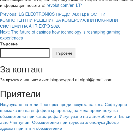
информация посетете:
revolut.com/en-LT/
Post
Previous:
LG ELECTRONICS ПРЕДСТАВЯ ЦЯЛОСТНИ
КОМПОНЕНТНИ РЕШЕНИЯ ЗА КОМЕРСИАЛНИ ПОКРИВНИ
navigation
СИСТЕМИ НА AHR EXPO 2026
Next:
The future of casinos how technology is reshaping gaming
experiences
Търсене
Търсене
За контакт
За връзка с нашият екип: blagoevgrad.at.night@gmail.com
Приятели
Изкупуване на коли
Проверка преди покупка на кола
Софтуерно
премахване на дпф филтър
преглед на кола преди покупка
обезщетение при катастрофа
Изкупуване на автомобили от Бъгси
авто
Чип тунинг
Обезщетение при трудова злополука
Добър
адвокат при птп и обезщетение