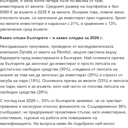
България, е била почти четири пъти по-висока от тази,
инвестирана от жените. Средният размер на портфейла е бил
5080 € за мъжете и 2235 € за жените. Въпреки това, повече жени,
отколкото мъже, са започнали да инвестират през годината: броят
на жените инвеститори е нараснал с 21%, в сравнение с 13%
увеличение сред мъжете.
Какво спъва българите – и какво следва за 2026 г.
Неотдавнашно проучване, проведено от изследователската
компания Dynata от името на Revolut, хвърля светлина върху
бариерите пред инвестирането в България. Най-голямата пречка
за българите да започнат да инвестират е просто липсата на
достатъчно свободни средства (30%), следвана от липсата на
знания за това как да започнат да инвестират (25%) и страхът от
загуба на пари (18%). Основната пречка за жените (33%) е липсата
на пари, както и за мъжете, като най-често се посочва липсата на
свободни средства (28%).
С поглед към 2026 г., 33% от българите заявяват, че се чувстват
тревожни и несигурни относно финансите си. Същевременно 36%
съобщават, че предприемат проактивни стъпки, като инвестиране,
спестяване, търсене на работа или повишаване на
квалификацията. На въпроса какво би подобрило най-много