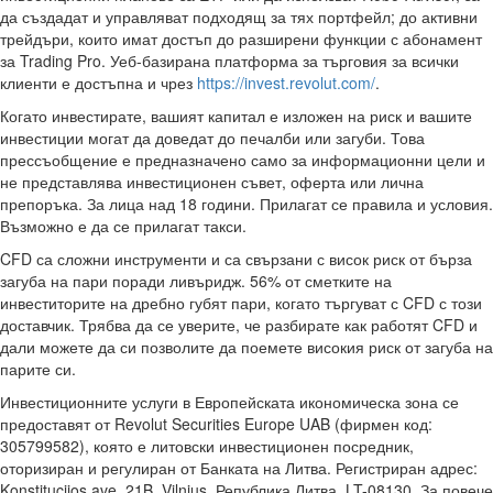
да създадат и управляват подходящ за тях портфейл; до активни
трейдъри, които имат достъп до разширени функции с абонамент
за Trading Pro. Уеб-базирана платформа за търговия за всички
клиенти е достъпна и чрез
https://invest.revolut.com/
.
Когато инвестирате, вашият капитал е изложен на риск и вашите
инвестиции могат да доведат до печалби или загуби. Това
прессъобщение е предназначено само за информационни цели и
не представлява инвестиционен съвет, оферта или лична
препоръка. За лица над 18 години. Прилагат се правила и условия.
Възможно е да се прилагат такси.
CFD са сложни инструменти и са свързани с висок риск от бърза
загуба на пари поради ливъридж. 56% от сметките на
инвеститорите на дребно губят пари, когато търгуват с CFD с този
доставчик. Трябва да се уверите, че разбирате как работят CFD и
дали можете да си позволите да поемете високия риск от загуба на
парите си.
Инвестиционните услуги в Европейската икономическа зона се
предоставят от Revolut Securities Europe UAB (фирмен код:
305799582), която е литовски инвестиционен посредник,
оторизиран и регулиран от Банката на Литва. Регистриран адрес:
Konstitucijos ave. 21B, Vilnius, Република Литва, LT-08130. За повече