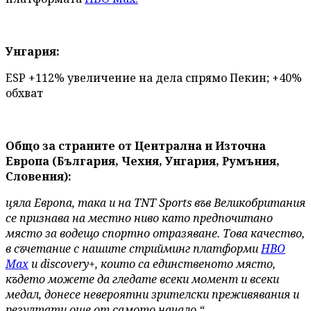
Унгария:
ESP +112% увеличение на дела спрямо Пекин; +40%
обхват
Общо за страните от Централна и Източна
Европа (България, Чехия, Унгария, Румъния,
Словения):
цяла Европа, така и на TNT Sports във Великобритания
се признава на местно ниво като предпочитано
място за водещо спортно отразяване. Това качество,
в съчетание с нашите стрийминг платформи
HBO
Max
и discovery+, които са единственото място,
където можете да гледате всеки момент и всеки
медал, донесе невероятни зрителски преживявания и
резултати още от самото начало.“