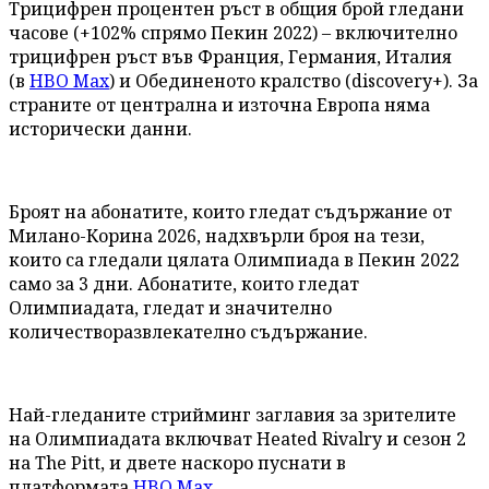
Трицифрен процентен ръст в общия брой гледани
часове (+102% спрямо Пекин 2022) – включително
трицифрен ръст във Франция, Германия, Италия
(в
HBO Max
) и Обединеното кралство (discovery+). За
страните от централна и източна Европа няма
исторически данни.
Броят на абонатите, които гледат съдържание от
Милано-Корина 2026, надхвърли броя на тези,
които са гледали цялата Олимпиада в Пекин 2022
само за 3 дни. Абонатите, които гледат
Олимпиадата, гледат и значително
количестворазвлекателно съдържание.
Най-гледаните стрийминг заглавия за зрителите
на Олимпиадата включват Heated Rivalry и сезон 2
на The Pitt, и двете наскоро пуснати в
платформата
HBO Max.