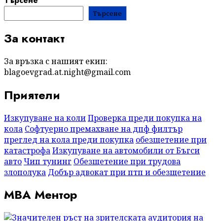
Търсене
Търсене
За контакт
За връзка с нашият екип:
blagoevgrad.at.night@gmail.com
Приятели
Изкупуване на коли
Проверка преди покупка на
кола
Софтуерно премахване на дпф филтър
преглед на кола преди покупка
обезщетение при
катастрофа
Изкупуване на автомобили от Бъгси
авто
Чип тунинг
Обезщетение при трудова
злополука
Добър адвокат при птп и обезщетение
МВА Ментор