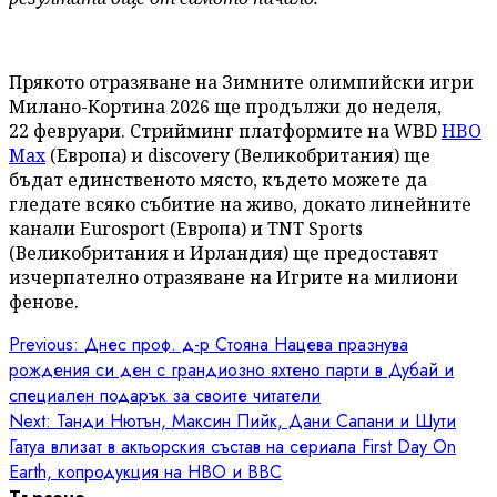
Прякото отразяване на Зимните олимпийски игри
Милано-Кортина 2026 ще продължи до неделя,
22 февруари. Стрийминг платформите на WBD
HBO
Max
(Европа) и discovery (Великобритания) ще
бъдат единственото място, където можете да
гледате всяко събитие на живо, докато линейните
канали Eurosport (Европа) и TNТ Sports
(Великобритания и Ирландия) ще предоставят
изчерпателно отразяване на Игрите на милиони
фенове.
Post
Previous:
Днес проф. д-р Стояна Нацева празнува
рождения си ден с грандиозно яхтено парти в Дубай и
navigation
специален подарък за своите читатели
Next:
Танди Нютън, Максин Пийк, Дани Сапани и Шути
Гатуа влизат в актьорския състав на сериала First Day On
Earth, копродукция на HBO и BBC