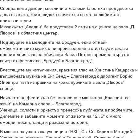
Специалните декори, светлини и костюми блестяха пред десетки
деца в залата, които видяха с очите си света на любимите
приказни герои.
Мюзикълът „Аладин“ бе представен 2 пъти на сцената на зала „П.
Яворов“ в областния център.
Под звуците на мелодиите на Бродуей, едни от най-
емблематичните музикални произведения в стил блус и джаз и
пленителния глас на обичания Васил Петров премина първата
вечер от фестивала „Бродуей в Благоевград“.
Блестящите му изпълнения, красивия глас на Христина Кацарска и
вълшебната музика на Биг Бенд – Благоевград с диригент Борис
Янев три пъти изправиха на крака публиката в зала „Яворов“
снощи.
Началото на фестивала бе поставено с мюзикъла „Класният се
жени“ на Камерна опера – Благоевград.
Ученици, солисти и оркестър пренесоха публиката в проблемите,
дилемите и забавните моменти от живота на 12 „Б“ с много
емоции, песни, танци и разказани истории.
В мюзикъла участваха ученици от НХГ „Св. Св. Кирил и Методий“,
Училище по изкуства „Престо“ и Танцов клуб „Силвана Денс“.