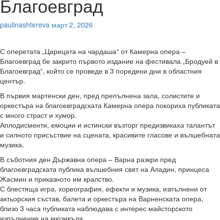
Благоевград
paulinashtereva
март 2, 2026
С оперетата „Царицата на чардаша“ от Камерна опера –
Благоевград бе закрито първото издание на фестивала „Бродуей в
Благоевград“, който се проведе в 3 поредени дни в областния
център.
В първия мартенски ден, пред препълнена зала, солистите и
оркестъра на благоевградската Камерна опера покориха публиката
с много страст и хумор.
Аплодисменти, емоции и истински възторг предизвикаха талантът
и силното присъствие на сцената, красивите гласове и вълшебната
музика.
В съботния ден Държавна опера – Варна разкри пред
благоевградската публика вълшебния свят на Аладин, принцеса
Жасмин и приказното им кралство.
С блестяща игра, хореография, ефекти и музика, изпълнени от
актьорския състав, балета и оркестъра на Варненската опера,
близо 3 часа публиката наблюдава с интерес майсторското
изпълнение на мюзикъла.