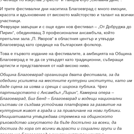
И трите фестивални дни наситиха Благоевград с много емоции,
красота и вдъхновение от високото майсторство и талант на всички
участници.
Февруари завърши и с още един нов фестивал – „От Добруджа до
Пирин“, обединяващ 3 професионални ансамбъла, който
препълни зала „П. Яворов“ в областния център и утвърди
Благоевград като средище на българския фолклор.
Това е първото издание на фестивалите, а амбицията на Община
Благоевград е те да се утвърдят като традиционни, събиращи
артисти и представления от най-високо ниво.
Община Благоевград организира двата фестивала, за да
обедини усилията на местните културни институти, като им
даде сцена за изява и среща с широка публика. Чрез
партньорството с Ансамбъл „Пирин“, Камерна опера –
Благоевград, Биг Бенд – Благоевград и водещи национални
състави се създава устойчива платформа за развитие на
културния живот в града и за привличане на нови публики.
Инициативата утвърждава стремежа на общинското
ръководство изкуството да бъде достъпно за всеки, да
достига до хора от всички възрасти и социални групи и да