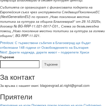
превръща Благоевград в оживен културен център.
Събитията се организират с финансовата подкрепа на
Европейския съюз чрез инструмента СледващоПоколениеЕС
(NextGenerationEU) по проект „Ново поколение местна
политика за култура за община Благоевград“ от 29.10.2025г,
договор № BG-RRP-11.021-0017-C01., Схема за безвъзмездна
помощ „Ново поколение местни политики за култура за големи
общини“, BG-RRP-11.021.
Post
Previous:
С тържествени събития в Благоевград ще бъдат
отбелязани 148 години от Освобождението на България
navigation
Next:
Дарете надежда, дарете живот – подкрепете Хриси
Търсене
Търсене
За контакт
За връзка с нашият екип: blagoevgrad.at.night@gmail.com
Приятели
Изкупуване на коли
Проверка преди покупка на кола
Софтуерно