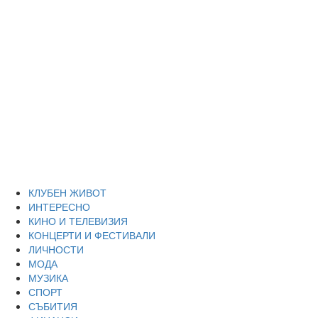
Skip
Благоевград
to
content
през нощта
Всичко около Благоевград и нощният живот можете да
намерите тук
Primary
Благоевград през нощта
Menu
КЛУБЕН ЖИВОТ
ИНТЕРЕСНО
КИНО И ТЕЛЕВИЗИЯ
КОНЦЕРТИ И ФЕСТИВАЛИ
ЛИЧНОСТИ
МОДА
МУЗИКА
СПОРТ
СЪБИТИЯ