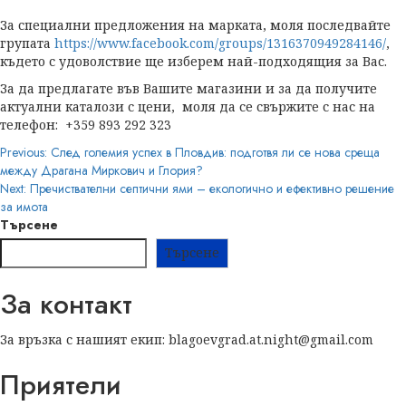
За специални предложения на марката, моля последвайте
групата
https://www.facebook.com/groups/1316370949284146/
,
където с удоволствие ще изберем най-подходящия за Вас.
За да предлагате във Вашите магазини и за да получите
актуални каталози с цени, моля да се свържите с нас на
телефон: +359 893 292 323
Post
Previous:
След големия успех в Пловдив: подготвя ли се нова среща
между Драгана Миркович и Глория?
navigation
Next:
Пречиствателни септични ями – екологично и ефективно решение
за имота
Търсене
Търсене
За контакт
За връзка с нашият екип: blagoevgrad.at.night@gmail.com
Приятели