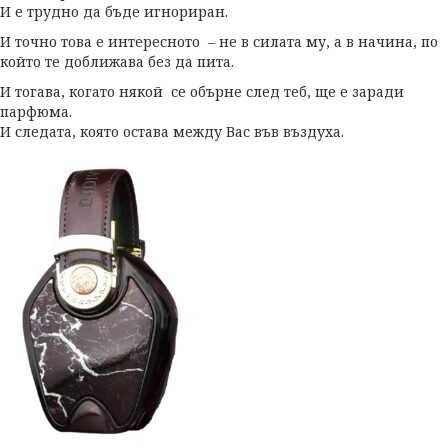
И е трудно да бъде игнориран.
И точно това е интересното – не в силата му, а в начина, по
който те доближава без да пита.
И тогава, когато някой се обърне след теб, ще е заради
парфюма.
И следата, която остава между Вас във въздуха.