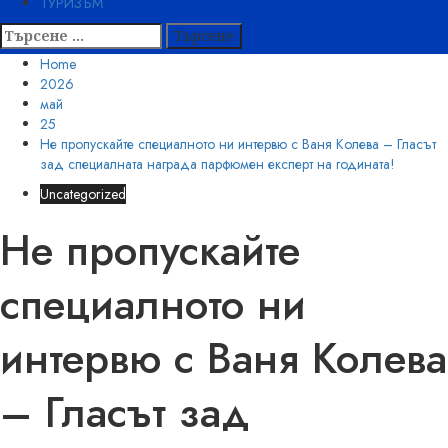
ТУРИЗЪМ
Търсене
за:
Home
2026
май
25
Не пропускайте специалното ни интервю с Ваня Колева – Гласът
зад специалната награда парфюмен експерт на годината!
Uncategorized
Не пропускайте
специалното ни
интервю с Ваня Колева
– Гласът зад