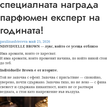
специалната награда
парфюмен експерт на
годината!
paulinashtereva
май 25, 2026
NDIVIDUELLE BROWN —
лукс, който се усеща отблизо
Има аромати, които се харесват.
И има аромати, които променят начина, по който някой стои
до теб.
Individuelle Brown е от вторите.
Той не започва с ефект. Започва с присъствие — спокойно,
уверено, почти сдържано. Започва тихо, но не леко — с фина
свежест и сдържана пикантност, която не се разтваря
веднага, а стои като напрежение във въздуха.