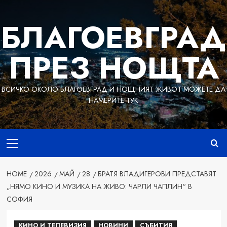
Skip
to
БЛАГОЕВГРАД
content
ПРЕЗ НОЩТА
ВСИЧКО ОКОЛО БЛАГОЕВГРАД И НОЩНИЯТ ЖИВОТ МОЖЕТЕ ДА
НАМЕРИТЕ ТУК
Primary
Menu
HOME
2026
МАЙ
28
БРАТЯ ВЛАДИГЕРОВИ ПРЕДСТАВЯТ
„НЯМО КИНО И МУЗИКА НА ЖИВО: ЧАРЛИ ЧАПЛИН“ В
СОФИЯ
КИНО И ТЕЛЕВИЗИЯ
НОВИНИ
СЪБИТИЯ