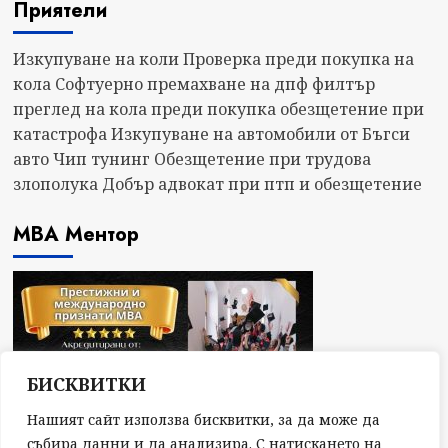
Приятели
Изкупуване на коли
Проверка преди покупка на
кола
Софтуерно премахване на дпф филтър
преглед на кола преди покупка
обезщетение при
катастрофа
Изкупуване на автомобили от Бъгси
авто
Чип тунинг
Обезщетение при трудова
злополука
Добър адвокат при птп и обезщетение
МВА Ментор
БИСКВИТКИ
Нашият сайт използва бисквитки, за да може да
събира данни и да анализира. С натискането на