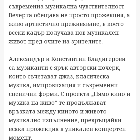
съвременна музикална чувствителност.
Вечерта обещава не просто прожекция, а
живо артистично преживяване, в което
всеки кадър получава нов музикален
живот пред очите на зрителите.
Александър и Константин Владигерови
са музиканти с ярък авторски почерк,
които съчетават джаз, класическа
музика, импровизация и съвременни
сценични форми. С проекта „Нямо кино и
музика на живо“ те продължават
връзката между киното и живото
музикално изпълнение, превръщайки
всяка прожекция в уникален концертен
момент.