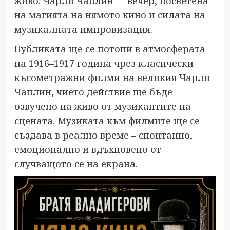
живо: Чарли Чаплин“ – вечер, посветена
на магията на нямото кино и силата на
музикалната импровизация.
Публиката ще се потопи в атмосферата
на 1916–1917 година чрез класически
късометражни филми на великия Чарли
Чаплин, чието действие ще бъде
озвучено на живо от музикантите на
сцената. Музиката към филмите ще се
създава в реално време – спонтанно,
емоционално и вдъхновено от
случващото се на екрана.