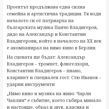
Проектът продължава една силна
семейна и артистична традиция. Тя води
началото си от патриарха на
българската музика Панчо Владигеров,
дядо на Александър и Константин
Владигерови, който в началото на XX век
е акомпанирал на нямо кино в Берлин.
На сцената ще бъдат: Александър
Владигеров – тромпет, флюгелхорн,
Константин Владигеров – пиано,
кларинет и специален гост: Стю Иванов –
ударни инструменти
„Нямо кино и музика на живо: Чарли
Чаплин“ е събитие, което събира минало
и настояще, образ и звук, класика и