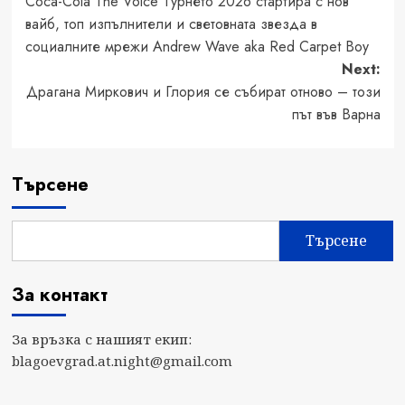
Coca-Cola The Voice Турнето 2026 стартира с нов
navigation
вайб, топ изпълнители и световната звезда в
социалните мрежи Andrew Wave aka Red Carpet Boy
Next:
Драгана Миркович и Глория се събират отново – този
път във Варна
Търсене
Търсене
За контакт
За връзка с нашият екип:
blagoevgrad.at.night@gmail.com