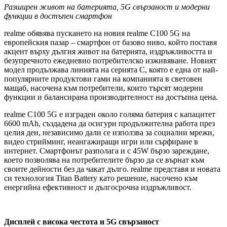
Разширен живот на батерията, 5G
свързаност и модерни
функции в достъпен смартфон
realme обявява пускането на новия realme C100 5G на
европейския пазар – смартфон от базово ниво, който поставя
акцент върху дългия живот на батерията, издръжливостта и
безупречното ежедневно потребителско изживяване. Новият
модел продължава линията на серията C, която е една от най-
популярните продуктови гами на компанията в световен
мащаб, насочена към потребители, които търсят модерни
функции и балансирана производителност на достъпна цена.
realme C100 5G е изграден около голяма батерия с капацитет
6600 mAh, създадена да осигури продължителна работа през
целия ден, независимо дали се използва за социални мрежи,
видео стрийминг, неангажиращи игри или сърфиране в
интернет. Смартфонът разполага и с 45W бързо зареждане,
което позволява на потребителите бързо да се върнат към
своите дейности без да чакат дълго. realme представя и новата
си технология Titan Battery като решение, насочено към
енергийна ефективност и дългосрочна издръжливост.
Дисплей с висока честота и 5G
свързаност