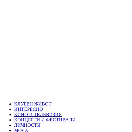
Skip
Благоевград
to
content
през нощта
Всичко около Благоевград и нощният живот можете да
намерите тук
Primary
Благоевград през нощта
Menu
КЛУБЕН ЖИВОТ
ИНТЕРЕСНО
КИНО И ТЕЛЕВИЗИЯ
КОНЦЕРТИ И ФЕСТИВАЛИ
ЛИЧНОСТИ
МОДА