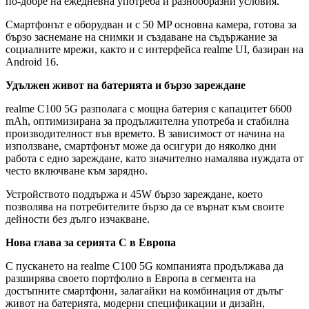
по-добре на ежедневна употреба и разнообразни условия.
Смартфонът е оборудван и с 50 MP основна камера, готова за
бързо заснемане на снимки и създаване на съдържание за
социалните мрежи, както и с интерфейса realme UI, базиран на
Android 16.
Удължен живот на батерията и бързо зареждане
realme C100 5G разполага с мощна батерия с капацитет 6600
mAh, оптимизирана за продължителна употреба и стабилна
производителност във времето. В зависимост от начина на
използване, смартфонът може да осигури до няколко дни
работа с едно зареждане, като значително намалява нуждата от
често включване към зарядно.
Устройството поддържа и 45W бързо зареждане, което
позволява на потребителите бързо да се върнат към своите
дейности без дълго изчакване.
Нова глава за серията C
в Европа
С пускането на realme C100 5G компанията продължава да
разширява своето портфолио в Европа в сегмента на
достъпните смартфони, залагайки на комбинация от дълъг
живот на батерията, модерни спецификации и дизайн,