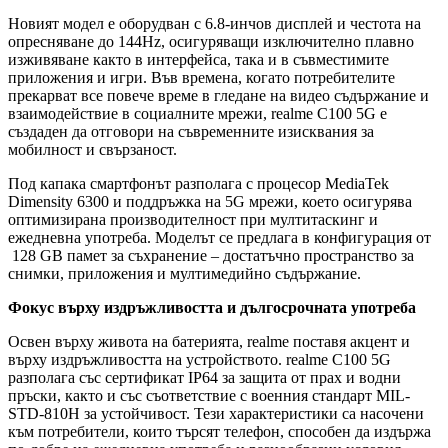
Новият модел е оборудван с 6.8-инчов дисплей и честота на
опресняване до 144Hz, осигуряващи изключително плавно
изживяване както в интерфейса, така и в съвместимите
приложения и игри. Във времена, когато потребителите
прекарват все повече време в гледане на видео съдържание и
взаимодействие в социалните мрежи, realme C100 5G е
създаден да отговори на съвременните изисквания за
мобилност и свързаност.
Под капака смартфонът разполага с процесор MediaTek
Dimensity 6300 и поддръжка на 5G мрежи, което осигурява
оптимизирана производителност при мултитаскинг и
ежедневна употреба. Моделът се предлага в конфигурация от
128 GB памет за съхранение – достатъчно пространство за
снимки, приложения и мултимедийно съдържание.
Фокус върху издръжливостта и дългосрочната употреба
Освен върху живота на батерията, realme поставя акцент и
върху издръжливостта на устройството. realme C100 5G
разполага със сертификат IP64 за защита от прах и водни
пръски, както и със съответствие с военния стандарт MIL-
STD-810H за устойчивост. Тези характеристики са насочени
към потребители, които търсят телефон, способен да издържа