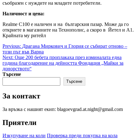
съобразен с нуждите на младите потребители.
Наличност и цена:
Realme C100 е наличен и на българския пазар. Може да го
откриете в магазините на Технополис, а скоро в Йетел и А1.
Крайната му ритейл
Post
Previous:
Драгана Миркович и Глория се събират отново –
този път във Варна
navigation
Next:
Още 200 бебета проплакаха през изминалата една
година благодарение на дейността Фондация „Майки за
донорството“
Търсене
Търсене
За контакт
За връзка с нашият екип: blagoevgrad.at.night@gmail.com
Приятели
Изкупуване на коли
Проверка преди покупка на кола