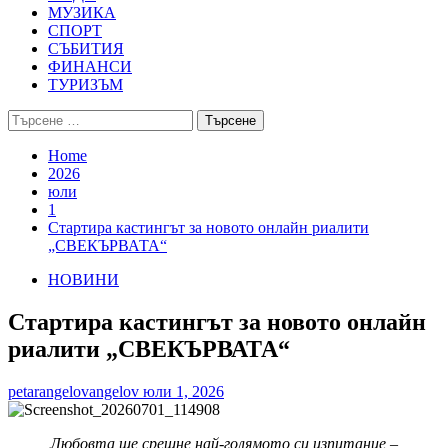
МУЗИКА
СПОРТ
СЪБИТИЯ
ФИНАНСИ
ТУРИЗЪМ
Търсене
за:
Home
2026
юли
1
Стартира кастингът за новото онлайн риалити
„СВЕКЪРВАТА“
НОВИНИ
Стартира кастингът за новото онлайн
риалити „СВЕКЪРВАТА“
petarangelovangelov
юли 1, 2026
Любовта ще срещне най-голямото си изпитание –