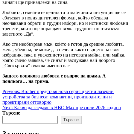
винаги ще принадлежи на сина.
Любовта, семейните ценности и майчината интуиция ще се
сблъскат в новия дигитален формат, който обещава
неочаквани обрати и трудни избори, но и истински любовни
трепети, които ще оправдаят всяка трудност по пътя към
заветното „Да“.
Ако сте необвързан мъж, който е готов да срещне любовта,
жена, убедена, че може да спечели както сърцето на своя
избраник, така и уважението на неговата майка, или майка,
която смело заявява, че синът й заслужава най-доброто –
„Свекървата“ очаква именно вас.
Защото понякога любовта е въпрос на двама. А
понякога… на трима.
Post
Previous:
Brother представя нова серия цветни лазерни
устройства за бизнеса: компактни, производителни и
navigation
проектирани отговорно
Next:
Какво да гледаме в HBO Max през юли 2026 година
Търсене
Търсене
За контакт