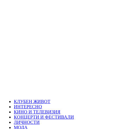
Skip
Благоевград
to
content
през нощта
Всичко около Благоевград и нощният живот можете да
намерите тук
Primary
Благоевград през нощта
Menu
КЛУБЕН ЖИВОТ
ИНТЕРЕСНО
КИНО И ТЕЛЕВИЗИЯ
КОНЦЕРТИ И ФЕСТИВАЛИ
ЛИЧНОСТИ
МОДА