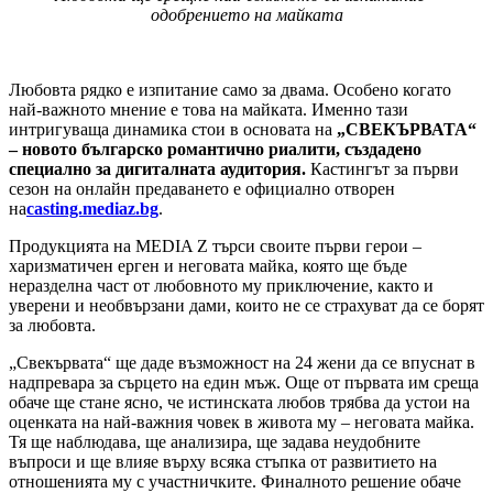
одобрението на майката
Любовта рядко е изпитание само за двама. Особено когато
най-важното мнение е това на майката. Именно тази
интригуваща динамика стои в основата на
„СВЕКЪРВАТА“
–
новото българско романтично риалити, създадено
специално за дигиталната аудитория.
Кастингът за първи
сезон на онлайн предаването е официално отворен
на
casting.mediaz.bg
.
Продукцията на MEDIA Z търси своите първи герои –
харизматичен ерген и неговата майка, която ще бъде
неразделна част от любовното му приключение, както и
уверени и необвързани дами, които не се страхуват да се борят
за любовта.
„Свекървата“ ще даде възможност на 24 жени да се впуснат в
надпревара за сърцето на един мъж. Още от първата им среща
обаче ще стане ясно, че истинската любов трябва да устои на
оценката на най-важния човек в живота му – неговата майка.
Тя ще наблюдава, ще анализира, ще задава неудобните
въпроси и ще влияе върху всяка стъпка от развитието на
отношенията му с участничките. Финалното решение обаче